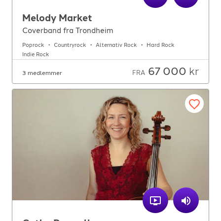
For arrangører
Melody Market
Coverband fra Trondheim
For musiker
Poprock
Countryrock
Alternativ Rock
Hard Rock
Indie Rock
Support
67 000
kr
FRA
3 medlemmer
TELEFON
+4790640887
E-POST
support@gigplanet.no