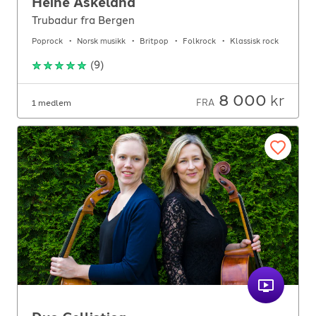
Heine Askeland
Trubadur fra Bergen
Poprock
Norsk musikk
Britpop
Folkrock
Klassisk rock
(
9
)
8 000
kr
FRA
1 medlem