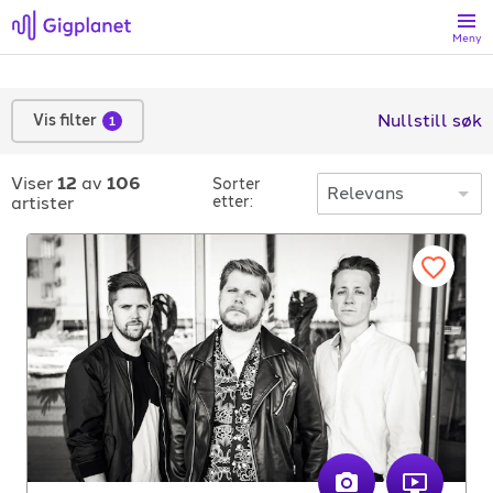
Meny
Søk
Nullstill søk
Vis filter
1
Favoritter
Viser
12
av
106
Sorter
artister
etter:
Logg inn
Registrer artist
Gigplanet