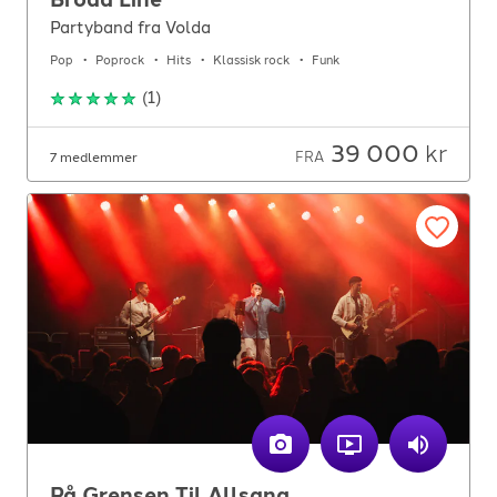
Partyband fra Volda
Pop
Poprock
Hits
Klassisk rock
Funk
(
1
)
39 000
kr
FRA
7 medlemmer
På Grensen Til Allsang