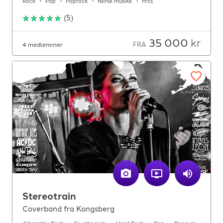
Rock
Pop
Poprock
Norsk musikk
Hits
(
5
)
35 000
kr
FRA
4 medlemmer
Stereotrain
Coverband fra Kongsberg