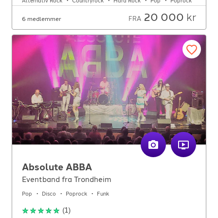
Alternativ Rock
Countryrock
Hard Rock
Pop
Poprock
20 000
kr
FRA
6 medlemmer
Absolute ABBA
Eventband fra Trondheim
Pop
Disco
Poprock
Funk
(
1
)