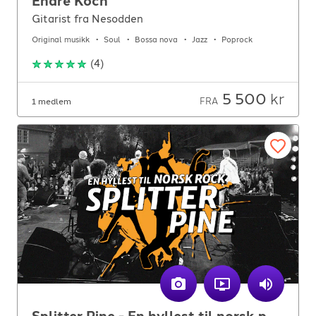
Endre Koch
Gitarist fra Nesodden
Original musikk
Soul
Bossa nova
Jazz
Poprock
(
4
)
5 500
kr
FRA
1 medlem