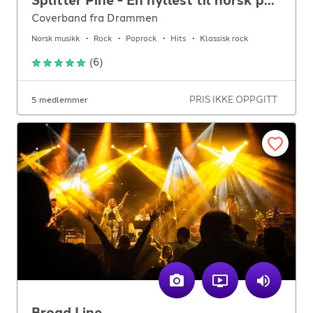
Splitter Pine - En hyllest til norsk pop og rock
Coverband fra Drammen
Norsk musikk
Rock
Poprock
Hits
Klassisk rock
(
6
)
PRIS IKKE OPPGITT
5 medlemmer
Broad Line