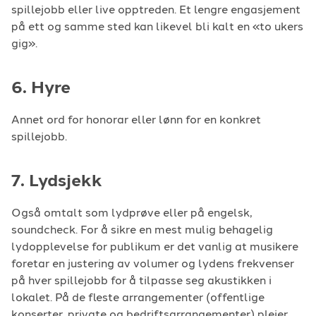
spillejobb eller live opptreden. Et lengre engasjement
på ett og samme sted kan likevel bli kalt en «to ukers
gig».
6. Hyre
Annet ord for honorar eller lønn for en konkret
spillejobb.
7. Lydsjekk
Også omtalt som lydprøve eller på engelsk,
soundcheck. For å sikre en mest mulig behagelig
lydopplevelse for publikum er det vanlig at musikere
foretar en justering av volumer og lydens frekvenser
på hver spillejobb for å tilpasse seg akustikken i
lokalet. På de fleste arrangementer (offentlige
konserter, private og bedriftsarrangementer) pleier