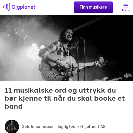
Finn musikere
Meny
Søk
Favoritter
Logg inn
11 musikalske ord og uttrykk du
Registrer artist
bør kjenne til når du skal booke et
band
Gigplanet
Geir Johannessen, daglig leder Gigplanet AS