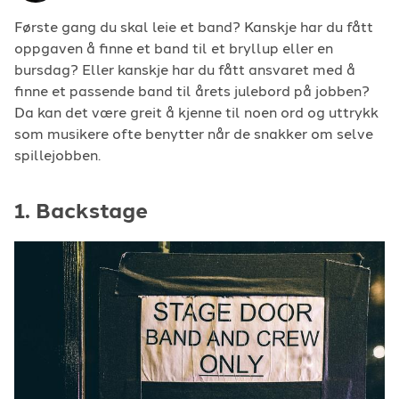
For arrangører
Første gang du skal leie et band? Kanskje har du fått
oppgaven å finne et band til et bryllup eller en
bursdag? Eller kanskje har du fått ansvaret med å
For musiker
finne et passende band til årets julebord på jobben?
Da kan det være greit å kjenne til noen ord og uttrykk
Support
som musikere ofte benytter når de snakker om selve
spillejobben.
1. Backstage
TELEFON
+4790640887
E-POST
support@gigplanet.no