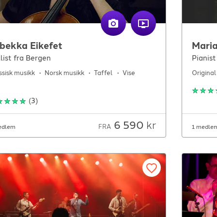
bekka Eikefet
Maria
list fra Bergen
Pianist
ssisk musikk
Norsk musikk
Taffel
Vise
Original
p
(
3
)
6 590
kr
FRA
edlem
1 medle