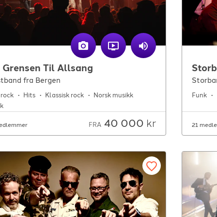
 Grensen Til Allsang
Stor
tband fra Bergen
Storba
rock
Hits
Klassisk rock
Norsk musikk
Funk
k
40 000
kr
FRA
edlemmer
21 medl