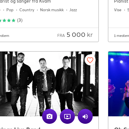
arist og sanger fra Kvam
Pianist
e
Pop
Country
Norsk musikk
Jazz
Vise
(
3
)
5 000
kr
FRA
edlem
1 medle