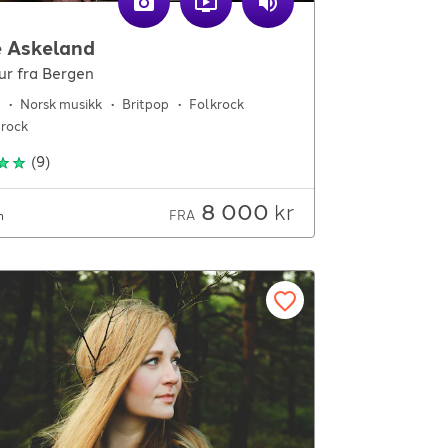
e Askeland
ur fra Bergen
Norsk musikk
Britpop
Folkrock
 rock
(
9
)
8 000
kr
FRA
m