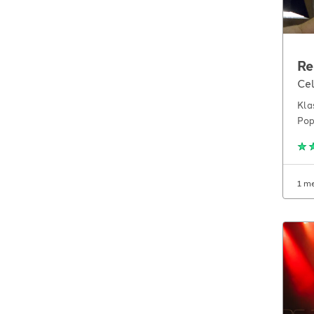
Re
Cel
Kla
Po
1 m