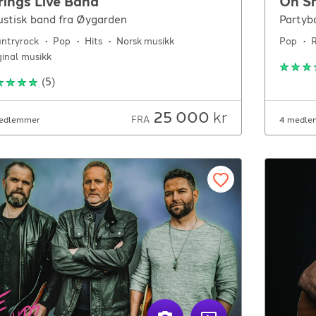
rings Live Band
Oh S
stisk band fra Øygarden
Partyb
ntryrock
Pop
Hits
Norsk musikk
Pop
ginal musikk
(
5
)
25 000
kr
FRA
edlemmer
4 medle