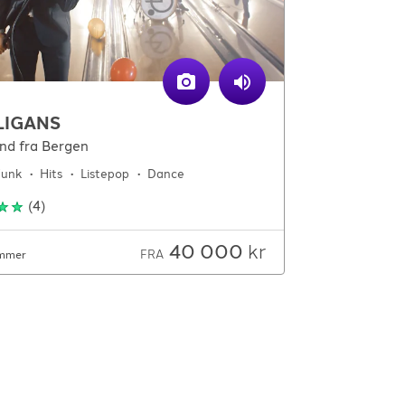
LIGANS
and fra Bergen
Funk
Hits
Listepop
Dance
(
4
)
40 000
kr
FRA
mmer