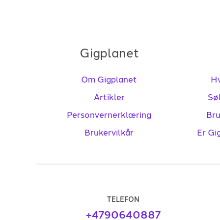
Gigplanet
Om Gigplanet
Hv
Artikler
Sø
Personvernerklæring
Bru
Brukervilkår
Er Gi
TELEFON
+4790640887