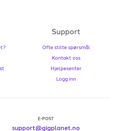
Support
et?
Ofte stilte spørsmål
Kontakt oss
st
Hjelpesenter
Logg inn
E-POST
support@gigplanet.no