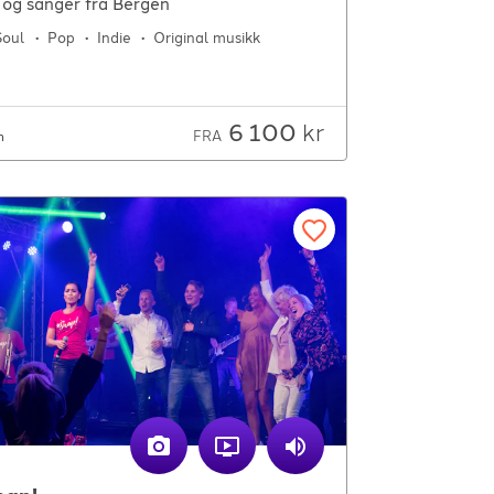
 og sanger fra Bergen
E-POST
Soul
Pop
Indie
Original musikk
support@gigplanet.no
6 100
kr
FRA
m