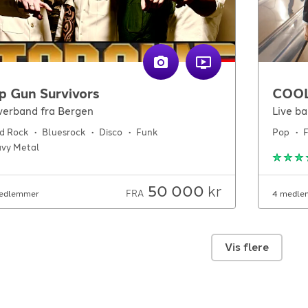
p Gun Survivors
COO
erband fra Bergen
Live b
d Rock
Bluesrock
Disco
Funk
Pop
vy Metal
50 000
kr
FRA
edlemmer
4 medle
Vis flere