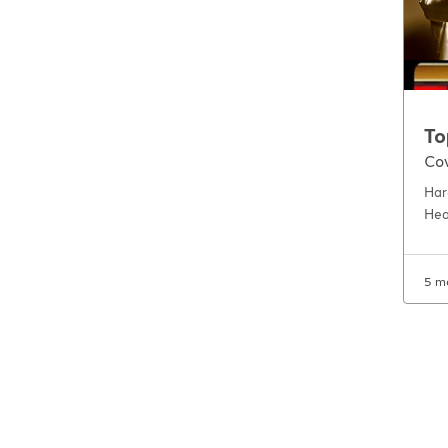
To
Cov
Har
Hea
5 m