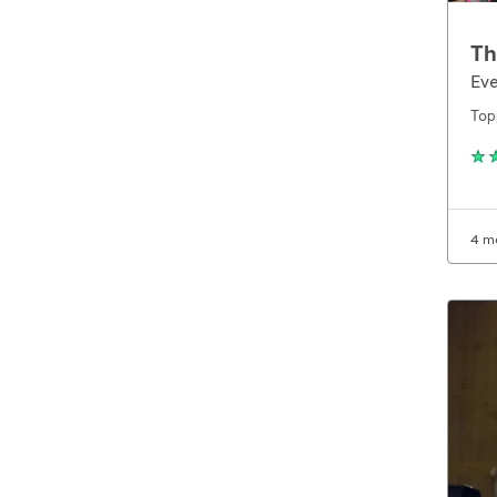
Th
Eve
Top
4 m