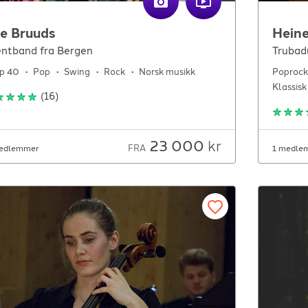
e Bruuds
Hein
ntband fra Bergen
Trubad
p 40
Pop
Swing
Rock
Norsk musikk
Poprock
Klassisk
(
16
)
23 000
kr
FRA
edlemmer
1 medle