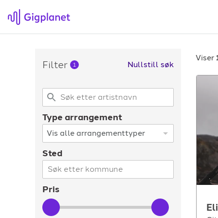
Viser
Filter
Nullstill søk
1
Gigplanet
F
Type arrangement
Om Gigplanet
Hv
Artikler
Sø
Sted
H
Pris
El