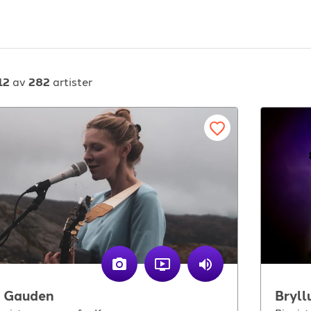
12
av
282
artister
or arrangører
For musiker
ordan fungerer det?
Hvordan fungerer d
k etter underholdning
Registrer solist eller
vordan booke i 2026
Se referanser
i Gauden
Bryll