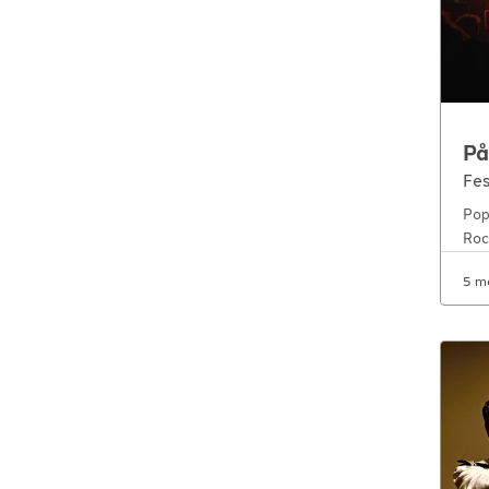
På
Fes
Pop
Roc
5 m