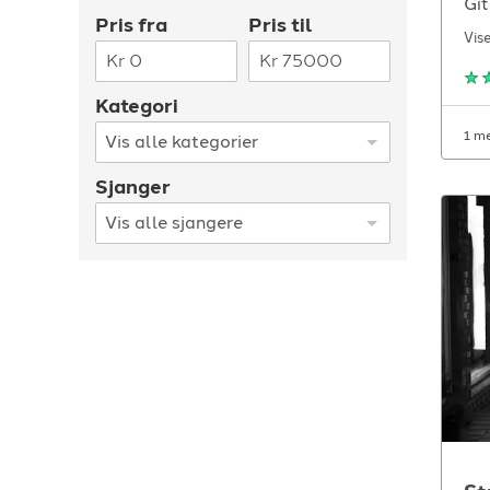
Git
Pris fra
Pris til
TELEFON
Vis
+4790640887
Kr
Kr
Kategori
1 m
Sjanger