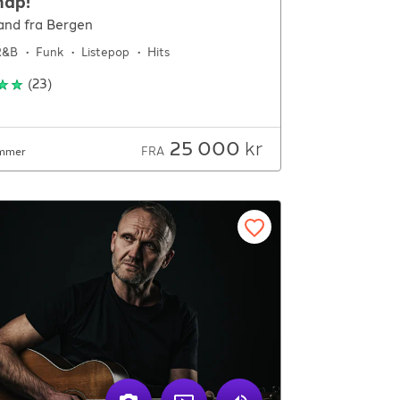
nap!
and fra Bergen
R&B
Funk
Listepop
Hits
(
23
)
25 000
kr
FRA
mmer