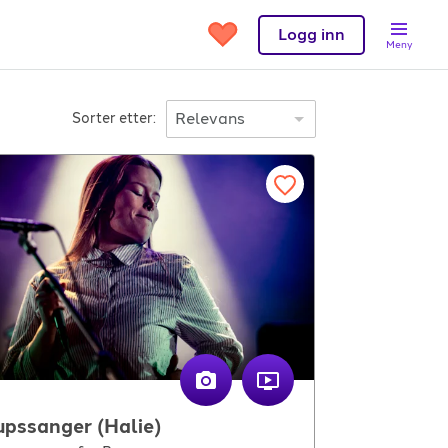
Logg inn
Meny
Sorter etter:
Support
et?
Kontakt oss
 band
Hjelpesenter
Logg inn
upssanger (Halie)