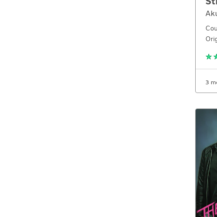
St
Aku
Cou
Ori
3 m