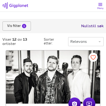
Meny
Søk
Nullstill søk
Vis filter
1
Favoritter
Viser
12
av
13
Sorter
artister
etter:
Logg inn
Registrer artist
Gigplanet