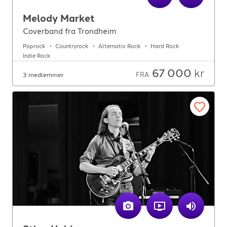
For arrangører
Melody Market
Coverband fra Trondheim
For musiker
Poprock
Countryrock
Alternativ Rock
Hard Rock
Indie Rock
Support
67 000
kr
FRA
3 medlemmer
TELEFON
+4790640887
E-POST
support@gigplanet.no