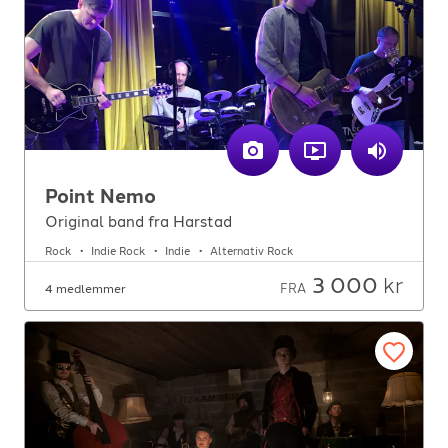
Point Nemo
Original band fra Harstad
Rock
Indie Rock
Indie
Alternativ Rock
3 000
kr
FRA
4 medlemmer