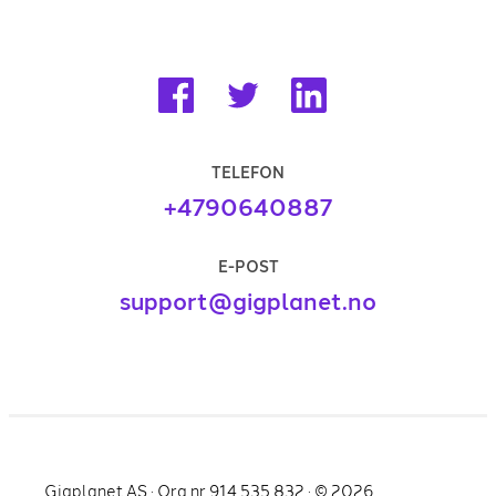
TELEFON
+4790640887
E-POST
support@gigplanet.no
Gigplanet AS · Org.nr 914 535 832 · ©
2026