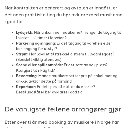
Når kontrakten er generert og avtalen er inngått, er
det noen praktiske ting du bør avklare med musikerne
i god tid:
Lydsjekk:
Når ankommer musikerne? Trenger de tilgang til
lokalet 1–2 timer i forveien?
Parkering og inngang:
Er det tilgang til vareheis eller
bakinngang for utstyr?
Strøm:
Har lokalet tilstrekkelig strøm til lydanlegget?
(Spesielt viktig utendørs)
Scene eller spilleområde:
Er det satt av nok plass?
Klargjort til riktig tid?
Bevertning:
Mange musikere setter pris på enkel mat og
drikke, avklar dette på forhånd
Repertoar:
Er det spesielle låter du ønsker?
Bestillingslåter bør avklares i god tid
De vanligste feilene arrangører gjør
Etter over ti år med booking av musikere i Norge har