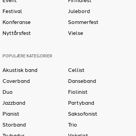
Event
Firmafest
Festival
Julebord
Konferanse
Sommerfest
Nyttårsfest
Vielse
POPULÆRE KATEGORIER
Akustisk band
Cellist
Coverband
Danseband
Duo
Fiolinist
Jazzband
Partyband
Pianist
Saksofonist
Storband
Trio
Trubadur
Vokalist