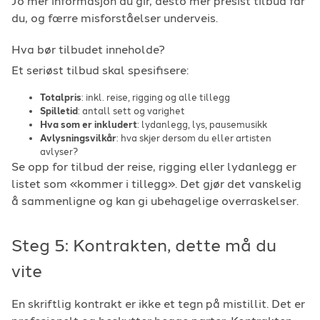
Jo mer informasjon du gir, desto mer presist tilbud får
du, og færre misforståelser underveis.
Hva bør tilbudet inneholde?
Et seriøst tilbud skal spesifisere:
Totalpris
: inkl. reise, rigging og alle tillegg
Spilletid
: antall sett og varighet
Hva som er inkludert
: lydanlegg, lys, pausemusikk
Avlysningsvilkår
: hva skjer dersom du eller artisten
avlyser?
Se opp for tilbud der reise, rigging eller lydanlegg er
listet som «kommer i tillegg». Det gjør det vanskelig
å sammenligne og kan gi ubehagelige overraskelser.
Steg 5: Kontrakten, dette må du
vite
En skriftlig kontrakt er ikke et tegn på mistillit. Det er