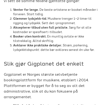
vi sett de samme feilene gjentatte ganger:
Venter for lenge.
De beste artistene er booket måneder i
forveien. Start tidlig.
Glemmer lydsjekk-tid.
Musikere trenger 1–2 timer til
rigging og lydsjekk. Sett det i programmet.
Aksepterer tilbud uten full prisliste.
Sørg for at alle
kostnader er spesifisert i tilbudet.
Booker uten kontrakt.
En muntlig avtale er ikke
tilstrekkelig. Alltid skriftlig.
Avklarer ikke praktiske detaljer.
Strøm, parkering,
lydsjekktidspunkt: dette bør avklares senest én uke før.
Slik gjør Gigplanet det enkelt
Gigplanet er Norges største selvbetjente
bookingplattform for musikere, etablert i 2014.
Plattformen er bygget for å ta seg av alt det
administrative, slik at du kan fokusere på
arrangementet.