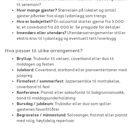
til seremoni?
Hvor mange gjester?
Størrelsen på lokalet og antall
gjester påvirker hva slags lydanlegg som trengs.
Hva er budsjettet?
En soloartist starter gjerne fra 5 000
kr, et coverband fra 20 000 kr. Se prisguide for detaljer.
Innendørs eller utendørs?
Utendørsarrangementer stiller
ekstra krav til lydanlegg og eventuelt telt/overbygg.
Hva passer til ulike arrangement?
Bryllup:
Trubadur til vielsen, coverband eller duo til
middagen og festen
Julebord:
Coverband, storband eller pianoentertainer med
julepreg
Firmafest / sommerfest:
Jazzensemble til mottakelse,
coverband til fest
Konferanse:
Pianist eller saksofonist til bakgrunnsmusikk,
band til middagsunderholdning
Bursdag / jubileum:
Trubadur eller duo som spiller
gjestenes favorittlåter
Begravelse / minnestund:
Solosanger, fiolinist eller pianist
med rolig, høytidelig repertoar