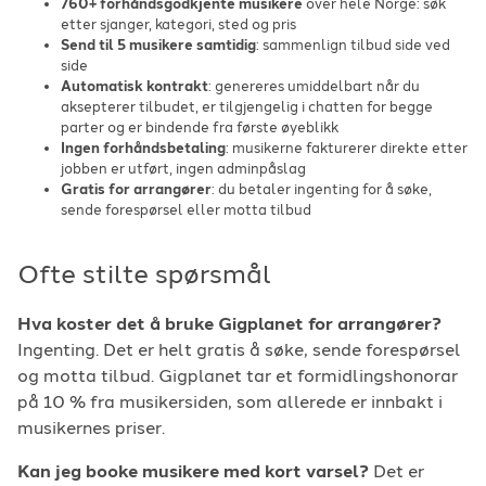
760+ forhåndsgodkjente musikere
over hele Norge: søk
etter sjanger, kategori, sted og pris
Send til 5 musikere samtidig
: sammenlign tilbud side ved
side
Automatisk kontrakt
: genereres umiddelbart når du
aksepterer tilbudet, er tilgjengelig i chatten for begge
parter og er bindende fra første øyeblikk
Ingen forhåndsbetaling
: musikerne fakturerer direkte etter
jobben er utført, ingen adminpåslag
Gratis for arrangører
: du betaler ingenting for å søke,
sende forespørsel eller motta tilbud
Ofte stilte spørsmål
Hva koster det å bruke Gigplanet for arrangører?
Ingenting. Det er helt gratis å søke, sende forespørsel
og motta tilbud. Gigplanet tar et formidlingshonorar
på 10 % fra musikersiden, som allerede er innbakt i
musikernes priser.
Kan jeg booke musikere med kort varsel?
Det er