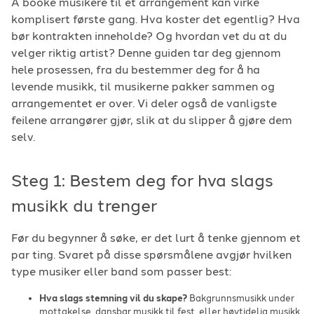
Å booke musikere til et arrangement kan virke
komplisert første gang. Hva koster det egentlig? Hva
For arrangører
bør kontrakten inneholde? Og hvordan vet du at du
velger riktig artist? Denne guiden tar deg gjennom
For musiker
hele prosessen, fra du bestemmer deg for å ha
levende musikk, til musikerne pakker sammen og
Support
arrangementet er over. Vi deler også de vanligste
feilene arrangører gjør, slik at du slipper å gjøre dem
selv.
Steg 1: Bestem deg for hva slags
musikk du trenger
TELEFON
Før du begynner å søke, er det lurt å tenke gjennom et
+4790640887
par ting. Svaret på disse spørsmålene avgjør hvilken
type musiker eller band som passer best:
E-POST
Hva slags stemning vil du skape?
Bakgrunnsmusikk under
support@gigplanet.no
mottakelse, dansbar musikk til fest, eller høytidelig musikk