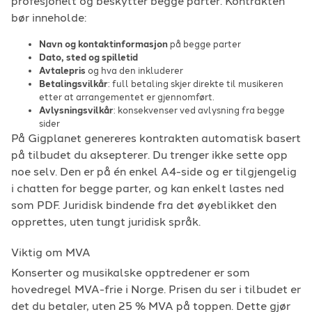
profesjonelt og beskytter begge parter. Kontrakten
bør inneholde:
Navn og kontaktinformasjon
på begge parter
Dato, sted og spilletid
Avtalepris
og hva den inkluderer
Betalingsvilkår
: full betaling skjer direkte til musikeren
etter at arrangementet er gjennomført.
Avlysningsvilkår
: konsekvenser ved avlysning fra begge
sider
På Gigplanet genereres kontrakten automatisk basert
på tilbudet du aksepterer. Du trenger ikke sette opp
noe selv. Den er på én enkel A4-side og er tilgjengelig
i chatten for begge parter, og kan enkelt lastes ned
som PDF. Juridisk bindende fra det øyeblikket den
opprettes, uten tungt juridisk språk.
Viktig om MVA
Konserter og musikalske opptredener er som
hovedregel MVA-frie i Norge. Prisen du ser i tilbudet er
det du betaler, uten 25 % MVA på toppen. Dette gjør