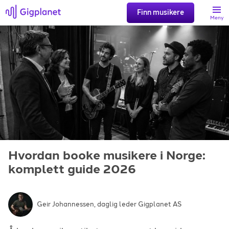
Finn musikere
Meny
Søk
Favoritter
Logg inn
Hvordan booke musikere i Norge:
Registrer artist
komplett guide 2026
Geir Johannessen, daglig leder Gigplanet AS
Gigplanet