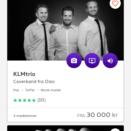
KLMtrio
Coverband fra Oslo
Pop
Taffel
Norsk musikk
(
10
)
30 000
kr
FRA
3 medlemmer