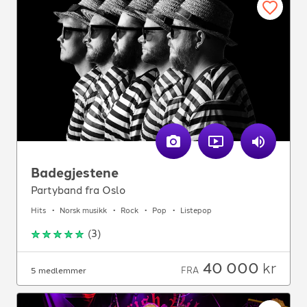
Badegjestene
Partyband fra Oslo
Hits
Norsk musikk
Rock
Pop
Listepop
(
3
)
40 000
kr
FRA
5 medlemmer