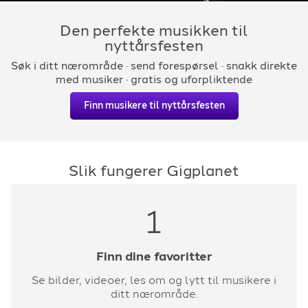
For arrangører
Den perfekte musikken til
nyttårsfesten
For musiker
Søk i ditt nærområde · send forespørsel · snakk direkte
med musiker · gratis og uforpliktende
Support
Finn musikere til nyttårsfesten
Slik fungerer Gigplanet
1
TELEFON
+4790640887
Finn dine favoritter
E-POST
Se bilder, videoer, les om og lytt til musikere i
ditt nærområde.
support@gigplanet.no