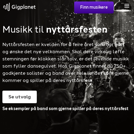
Finn musikere
Meny
Musikk til
nyttårsfesten
Søk
Nyttårsfesten er kvelden for å feire året som har gått
Favoritter
og ønske det nye velkommen. Skal dere virkelig løfte
stemningen før klokken slår tolv, er det levende musikk
som fyller dansegulvet. Hos Gigplanet finner du 750+
godkjente solister og band over hele landet som gjerne
Logg inn
kommer og spiller på deres nyttårsfest.
Registrer artist
Se utvalg
Se eksempler på band som gjerne spiller på deres nyttårsfest
Gigplanet