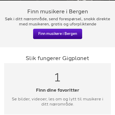
For arrangører
Finn musikere i Bergen
Søk i ditt nærområde, send forespørsel, snakk direkte
For musiker
med musikeren, gratis og uforpliktende
Finn musikere i Bergen
Support
Slik fungerer Gigplanet
1
TELEFON
+4790640887
Finn dine favoritter
Se bilder, videoer, les om og lytt til musikere i
E-POST
ditt nærområde.
support@gigplanet.no