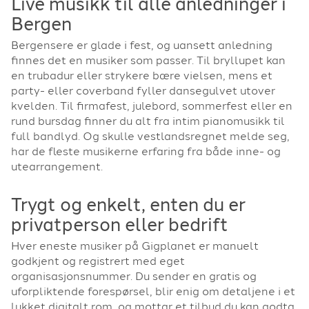
Live musikk til alle anledninger i
Bergen
Bergensere er glade i fest, og uansett anledning
finnes det en musiker som passer. Til bryllupet kan
en trubadur eller strykere bære vielsen, mens et
party- eller coverband fyller dansegulvet utover
kvelden. Til firmafest, julebord, sommerfest eller en
rund bursdag finner du alt fra intim pianomusikk til
full bandlyd. Og skulle vestlandsregnet melde seg,
har de fleste musikerne erfaring fra både inne- og
utearrangement.
Trygt og enkelt, enten du er
privatperson eller bedrift
Hver eneste musiker på Gigplanet er manuelt
godkjent og registrert med eget
organisasjonsnummer. Du sender en gratis og
uforpliktende forespørsel, blir enig om detaljene i et
lukket digitalt rom, og mottar et tilbud du kan godta