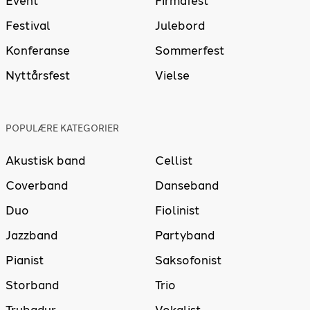
Event
Firmafest
Festival
Julebord
Konferanse
Sommerfest
Nyttårsfest
Vielse
POPULÆRE KATEGORIER
Akustisk band
Cellist
Coverband
Danseband
Duo
Fiolinist
Jazzband
Partyband
Pianist
Saksofonist
Storband
Trio