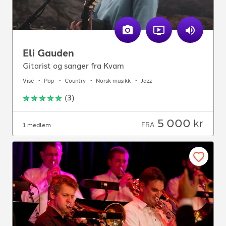
Eli Gauden
Gitarist og sanger fra Kvam
Vise
Pop
Country
Norsk musikk
Jazz
(
3
)
5 000
kr
FRA
1 medlem