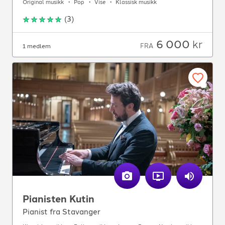
Original musikk
Pop
Vise
Klassisk musikk
(
3
)
6 000
kr
FRA
1 medlem
Pianisten Kutin
Pianist fra Stavanger