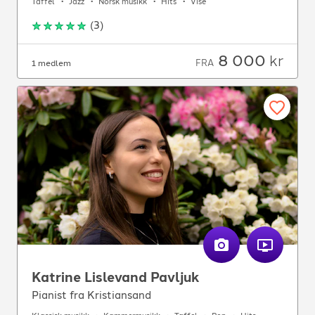
Taffel
Jazz
Norsk musikk
Hits
Vise
(
3
)
8 000
kr
FRA
1 medlem
Katrine Lislevand Pavljuk
Pianist fra Kristiansand