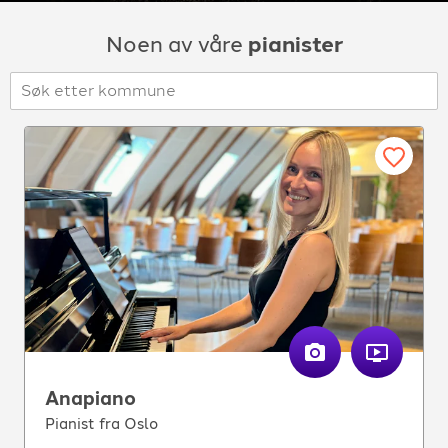
For arrangører
Noen av våre
pianister
For musiker
Support
TELEFON
+4790640887
Anapiano
E-POST
Pianist fra Oslo
support@gigplanet.no