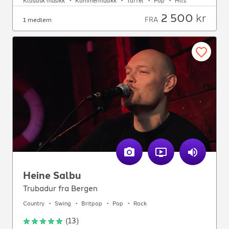
Klassisk musikk
Kammermusikk
Taffel
Pop
Hits
2 500
kr
FRA
1 medlem
Heine Salbu
Trubadur fra Bergen
Country
Swing
Britpop
Pop
Rock
(
13
)