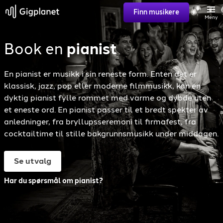
Finn musikere
Meny
Book en
pianist
Søk
En pianist er musikk i sin reneste form. Enten det er
Favoritter
klassisk, jazz, pop eller moderne filmmusikk, kan en
dyktig pianist fylle rommet med varme og dybde uten
et eneste ord. En pianist passer til et bredt spekter av
anledninger, fra bryllupsseremoni til firmafest, fra
Logg inn
cocktailtime til stille bakgrunnsmusikk under middagen.
Registrer artist
Se utvalg
Har du spørsmål om pianist?
Gigplanet