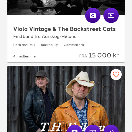
Viola Vintage & The Backstreet Cats
Festband fra Aurskog-Høland
Rock and Roll
Rockabilly
Gammelrock
15 000
kr
FRA
4 medlemmer