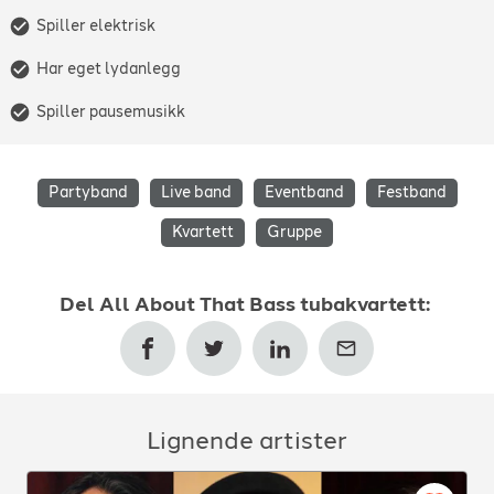
Spiller elektrisk
Har eget lydanlegg
Spiller pausemusikk
Partyband
Live band
Eventband
Festband
Kvartett
Gruppe
Del
All About That Bass tubakvartett
:
Lignende artister