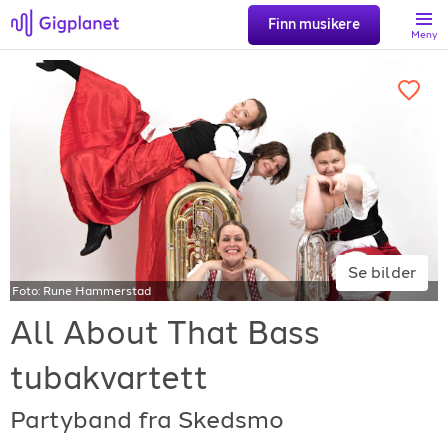
Finn musikere
Meny
Søk
Favoritter
Logg inn
Se bilder
Foto:
Rune Hammerstad
Registrer artist
All About That Bass
tubakvartett
Partyband fra Skedsmo
Gigplanet