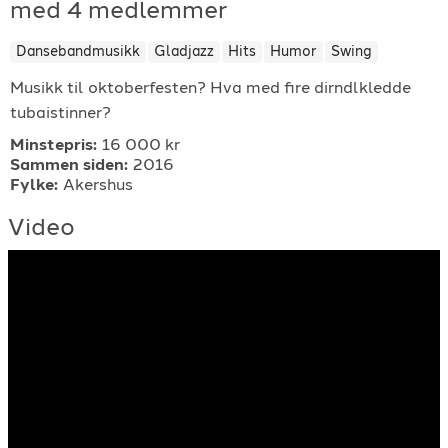
med 4 medlemmer
For arrangører
Dansebandmusikk
Gladjazz
Hits
Humor
Swing
For musiker
Musikk til oktoberfesten? Hva med fire dirndlkledde
tubaistinner?
Support
Minstepris:
16 000 kr
Sammen siden:
2016
Fylke:
Akershus
Video
TELEFON
+4790640887
E-POST
support@gigplanet.no