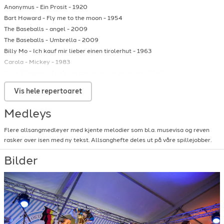
Anonymus
-
Ein Prosit
-
1920
Bart Howard
-
Fly me to the moon
-
1954
The Baseballs
-
angel
-
2009
The Baseballs
-
Umbrella
-
2009
Billy Mo
-
Ich kauf mir lieber einen tirolerhut
-
1963
Carola
-
Mickey
-
1983
Duke Ellington
-
Don't get around much anymore
-
1940
Hans Often
-
Du kannst nicht treu sein
-
1947
Vis hele repertoaret
Hughie Cannon
-
Bill Bailey
-
1902
Jack Lawrence
-
Beyond the sea
-
1945
Medleys
Jahn Teigen
-
Det vakreste som fins
-
1988
Jahn Teigen
-
Min første kjærlighet
-
1979
Flere allsangmedleyer med kjente melodier som bl.a. musevisa og reven
Jahn Teigen
-
Optimist
-
1989
rasker over isen med ny tekst. Allsanghefte deles ut på våre spillejobber.
Jaromír Vejvoda
-
Beer barrel polka
-
1927
Bilder
Jupp Schmitz
-
Es war im zillertal
-
1955
King Oliver
-
Chime blues
-
1923
Louis Armstrong
-
When the saints go marching in
-
1938
Meghan Trainor
-
All about that bass
-
2014
Peter Dörre
-
Tanze mit mir in den morgen
-
1962
Pharrel Williams
-
Happy
-
2013