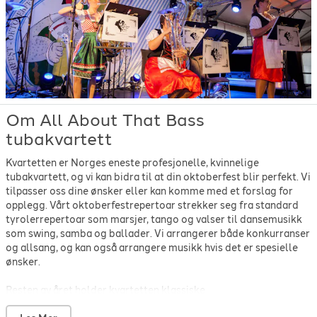
Rubert Wigg
-
Wiggen
-
1973
Toni Hämmerle
-
Das Humbta Täterä
-
1963
Traditional
-
Rip' em up Joe
-
1920
Yves Robert
-
Wir kommen alle in den himmel
-
1977
Zequinha de Abreu
-
Tico tico
-
1917
Om All About That Bass
tubakvartett
Kvartetten er Norges eneste profesjonelle, kvinnelige
tubakvartett, og vi kan bidra til at din oktoberfest blir perfekt. Vi
tilpasser oss dine ønsker eller kan komme med et forslag for
opplegg. Vårt oktoberfestrepertoar strekker seg fra standard
tyrolerrepertoar som marsjer, tango og valser til dansemusikk
som swing, samba og ballader. Vi arrangerer både konkurranser
og allsang, og kan også arrangere musikk hvis det er spesielle
ønsker.
Resten av året holder kvartetten klassiske
underholdningskonserter på høyt nivå, og har deltatt på en