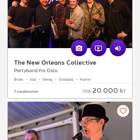
The New Orleans Collective
Partyband fra Oslo
Blues
Jazz
Swing
Gladjazz
Humor
20 000
kr
FRA
7 medlemmer