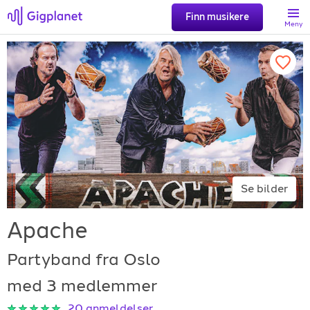
Finn musikere
Meny
Søk
Favoritter
Logg inn
Se bilder
Registrer artist
Apache
Partyband fra Oslo
med 3 medlemmer
Gigplanet
20
anmeldelser