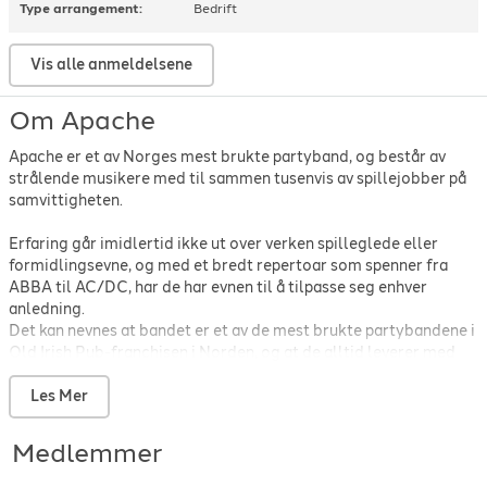
Type arrangement:
Bedrift
Postgirobygget
-
Idyll
-
1995
Postgirobygget
-
Tidløs
-
2007
Vis alle anmeldelsene
Prince
-
Kiss
-
1987
Prince & The Revolution
-
Let's Go Crazy
-
1984
Om Apache
The Proclaimers
-
I'm gonna be (500 miles)
-
1988
Proclaimers
-
I'm gonna be 500 miles
-
1987
Apache er et av Norges mest brukte partyband, og består av
Queen
-
Crazy little thing called love
-
1980
strålende musikere med til sammen tusenvis av spillejobber på
Queen
-
Don't stop me now
-
1978
samvittigheten.
Queen
-
We are the champions
-
1978
Ray Charles
-
Shake A Tail Feather
-
1980
Erfaring går imidlertid ikke ut over verken spilleglede eller
The Rembrandts
-
I'll Be There For You
-
1995
formidlingsevne, og med et bredt repertoar som spenner fra
Robbie Williams
-
Angels
-
1997
ABBA til AC/DC, har de har evnen til å tilpasse seg enhver
anledning.
Robbie Williams
-
Let me entertain you
-
1997
Det kan nevnes at bandet er et av de mest brukte partybandene i
Shania Twain
-
Man! i feel like a woman
-
1997
Old Irish Pub-franchisen i Norden, og at de alltid leverer med
Shania Twain
-
That Don't Impress Me Much
-
1997
glimt i øyet og musikalsk kirurgisk presisjon!
Shawn Mendes
-
Theres nothing holding me back
-
2016
Ta på deg danseskoene og bli med på moroa.
Les Mer
Spice Girls
-
Wannabe
-
1996
Stavangerkameratene
-
Bare så du vett det
-
2017
https://www.facebook.com/apachepartyband
Medlemmer
Steppenwolf
-
Born to be wild
-
1969
Strømstedt, Eriksson og Glennmark
-
En jævel på kèrlek
-
2008