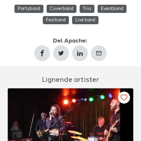
Partyband
Coverband
Trio
Eventband
Festband
Live band
Del
Apache
:
Lignende artister