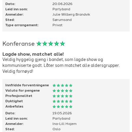
Joan Jett
-
I love rock'n roll
-
1979
Dato:
20.06.2026
Jokke & Valentinerne
-
Her kommer vinteren
-
1991
Leid inn som:
Partyband
Jokke & Valentinerne
-
To fulle menn
-
1987
Anmelder:
Julie Wilberg Brandvik
Sted:
Sørumsand
Katy Perry
-
Hot N Cold
-
2008
Type arrangement:
Privat
Katy Perry
-
I kissed a girl
-
2008
Kenny Loggins
-
Footloose
-
1984
The Kids
-
Forelska i lærer'n
-
1980
Konferanse
The Killers
-
Human
-
2008
Kiss
-
I Was Made for Loving You
-
1979
Lagde show, matchet alle!
Veldig hyggelig gjeng i bandet, som lagde show og
Kylie Minogue
-
Can't get you out of my head
-
2001
kommuniserte godt. Låter som matchet alle aldersgrupper.
Loreen
-
Euphoria
-
2012
Veldig fornøyd!
Madcon
-
Don't worry
-
2015
Mads Hansen
-
Sommerkroppen
-
2018
Innfridde forventningene
Marius Müller
-
Den du veit
-
1981
Valuta for pengene
Michael Jackson
-
Don't stop till you get enough
-
1979
Profesjonalitet
Michael Semmbello
-
Maniac
-
1983
Dyktighet
Mods
-
Tore Tang
-
1981
Anbefales
Petra Marklund
-
Hânderna mot himlen
-
2012
Dato:
19.05.2026
Pitbull
-
Fireball
-
2014
Leid inn som:
Partyband
Anmelder:
Ina-Lill Hojem
Pitbull feat. Kesha
-
Timber
-
2013
Sted:
Oslo
Pointer Sisters
-
I'm so exited
-
1982