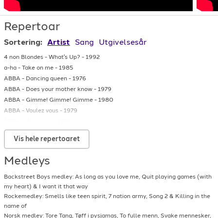
Repertoar
Sortering:
Artist
Sang
Utgivelsesår
4 non Blondes
-
What's Up?
-
1992
a-ha
-
Take on me
-
1985
ABBA
-
Dancing queen
-
1976
ABBA
-
Does your mother know
-
1979
ABBA
-
Gimme! Gimme! Gimme
-
1980
ABBA
-
Voulez vous
-
1979
ABBA
-
Waterloo
-
1974
AC/DC
-
Highway to hell
-
1979
Vis hele repertoaret
AC/DC
-
You shook me all night long
-
1980
Attack
-
Oa hela natten
-
1981
Medleys
Avicii
-
Without you
-
2017
Backstreet Boys
-
I Want It That Way
-
1999
Backstreet Boys medley: As long as you love me, Quit playing games (with
Backstreet Boys
-
Larger Than Life
-
1999
my heart) & I want it that way
Barry White
-
My first my last
-
1974
Rockemedley: Smells like teen spirit, 7 nation army, Song 2 & Killing in the
name of
Bee Gees
-
Stayin' Alive
-
1977
Norsk medley: Tore Tang, Tøff i pysjamas, To fulle menn, Svake mennesker,
Bill Medley and Jennifer Warnes
-
The time of my life
-
1987