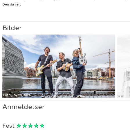
Den du veit
Billy Idol
-
Rebel Yell
-
1983
Billy Ray Cyrus
-
Achy breaky heart
-
1992
The Blues Brothers
-
Gimme some lovin'
-
1980
Blues Brothers
-
Shake a tailfeather
-
1980
Bilder
Bob Marley
-
could you be loved
-
1980
Bobbysocks
-
La det swinge
-
1984
Boney M
-
Rasputin
-
1978
Bruno Mars
-
Locked out of heaven
-
2012
Bryan Adams
-
Heaven
-
1984
Bryan Adams
-
Summer of '69
-
1984
Carola
-
Fängad av en stormvind
-
1991
CC Cowboys
-
Tigergutt
-
1992
David Guetta feat Sia
-
Titanium
-
2012
De Lillos
-
Neste Sommer
-
1993
Foto:
Tovita Razzi
deLillos
-
Neste sommer
-
1993
Di Derre
-
Jenter
-
1994
Anmeldelser
Di Derre
-
Rumba med Gunn
-
1994
Dire Straits
-
Money For Nothing
-
1985
DNCE
-
Cake by the ocean
-
2015
Fest
Dua Lipa
-
Levitating
-
2020