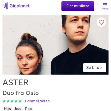
Finn musikere
Meny
Søk
Favoritter
Logg inn
Se bilder
Registrer artist
ASTER
Duo fra Oslo
1
anmeldelse
Gigplanet
Hits
Jazz
Pop