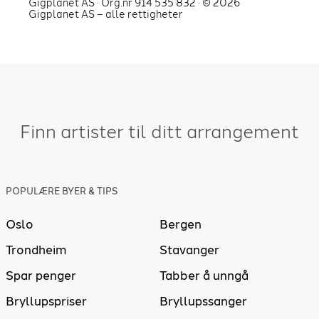
Gigplanet AS · Org.nr 914 535 832 · ©
2026
Gigplanet AS – alle rettigheter
Finn artister til ditt arrangement
POPULÆRE BYER & TIPS
Oslo
Bergen
Trondheim
Stavanger
Spar penger
Tabber å unngå
Bryllupspriser
Bryllupssanger