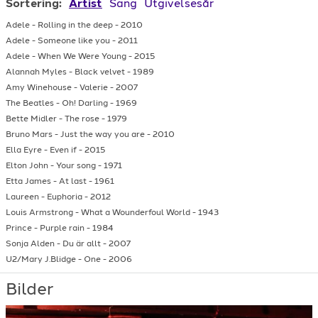
Sortering:
Artist
Sang
Utgivelsesår
Euphoria
Adele
-
Rolling in the deep
-
2010
Adele
-
Someone like you
-
2011
Adele
-
When We Were Young
-
2015
Black velvet
Alannah Myles
-
Black velvet
-
1989
Amy Winehouse
-
Valerie
-
2007
The Beatles
-
Oh! Darling
-
1969
Bette Midler
-
The rose
-
1979
Bruno Mars
-
Just the way you are
-
2010
Ella Eyre
-
Even if
-
2015
Elton John
-
Your song
-
1971
Etta James
-
At last
-
1961
Laureen
-
Euphoria
-
2012
Louis Armstrong
-
What a Wounderfoul World
-
1943
Prince
-
Purple rain
-
1984
Sonja Alden
-
Du är allt
-
2007
U2/Mary J.Blidge
-
One
-
2006
Bilder