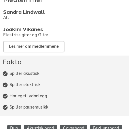
Sandra
Lindwall
Alt
Joakim
Vikanes
Elektrisk gitar og Gitar
Les mer om medlemmene
Fakta
Spiller akustisk
Spiller elektrisk
Har eget lydanlegg
Spiller pausemusikk
Duo
Akustisk band
Coverband
Bryllupsband