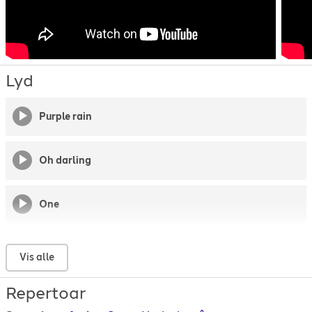
Lyd
Purple rain
Oh darling
One
I wont give up
Vis alle
Repertoar
Even if