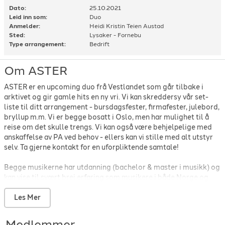
Dato:
25.10.2021
Leid inn som:
Duo
Anmelder:
Heidi Kristin Teien Austad
Sted:
Lysaker - Fornebu
Type arrangement:
Bedrift
Om ASTER
ASTER er en upcoming duo frå Vestlandet som går tilbake i
arktivet og gir gamle hits en ny vri. Vi kan skreddersy vår set-
liste til ditt arrangement - bursdagsfester, firmafester, julebord,
bryllup m.m. Vi er begge bosatt i Oslo, men har mulighet til å
reise om det skulle trengs. Vi kan også være behjelpelige med
anskaffelse av PA ved behov - ellers kan vi stille med alt utstyr
selv. Ta gjerne kontakt for en uforpliktende samtale!
Begge musikerne har utdanning (bachelor & master i musikk) og
kan vise til svært brei erfaring som musikere i både Norge og
Europa.
Les Mer
Medlemmer