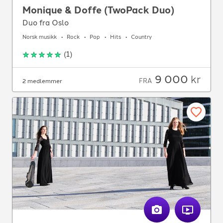
Monique & Doffe (TwoPack Duo)
Duo fra Oslo
Norsk musikk
Rock
Pop
Hits
Country
(
1
)
9 000
kr
FRA
2 medlemmer