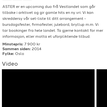
ASTER er en upcoming duo frå Vestlandet som går
For arrangører
tilbake i arktivet og gir gamle hits en ny vri. Vi kan
skreddersy vår set-liste til ditt arrangement -
For musiker
bursdagsfester, firmafester, julebord, bryllup m.m. Vi
tar bookinger fra hele landet. Ta gjerne kontakt for mer
Support
informasjon, eller motta et uforpliktende tilbud.
Minstepris:
7 900 kr
Sammen siden:
2014
Fylke:
Oslo
Video
TELEFON
+4790640887
E-POST
support@gigplanet.no