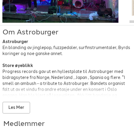
Om Astroburger
Astroburger
En blanding av jinglepop, fuzzpedaler, surfinstrumentaler, Byrds
koringer og noe ganske annet.
Store øyeblikk
Progress records gav ut en hyllestplate til Astroburger med
bidragsytere fra Norge, Nederland , Japan , Spania og flere. "I
smell an ambush - a tribute to Astroburger. Bandets organist
falt ut av et vindu fra andre etasje under en konsert i Oslo
engang. Han ble kjørt på legevakten , fikk litt bandasje og
vendte tilbake for å spille på de siste låtene. Gitaristen i Teenage
Fanclub ble spurt av NME om hvilke 10 sanger han rangerte
Les Mer
høyest. På 3dje plass kom "Take the skinheads bowling" i
versjonen til Astroburger. Publikumsopplevelsen av en
Medlemmer
ASTROBURGER-konsert er tidvis formidabel! I større
sammenhenger opptrer de med et multimediaprosjekt laget av