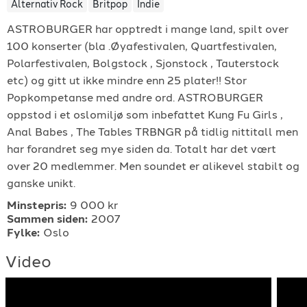
Alternativ Rock
Britpop
Indie
For arrangører
ASTROBURGER har opptredt i mange land, spilt over
100 konserter (bla .Øyafestivalen, Quartfestivalen,
For musiker
Polarfestivalen, Bolgstock , Sjonstock , Tauterstock
etc) og gitt ut ikke mindre enn 25 plater!! Stor
Support
Popkompetanse med andre ord. ASTROBURGER
oppstod i et oslomiljø som inbefattet Kung Fu Girls ,
Anal Babes , The Tables TRBNGR på tidlig nittitall men
har forandret seg mye siden da. Totalt har det vært
over 20 medlemmer. Men soundet er alikevel stabilt og
ganske unikt.
Minstepris:
9 000 kr
TELEFON
Sammen siden:
2007
Fylke:
Oslo
+4790640887
Video
E-POST
support@gigplanet.no