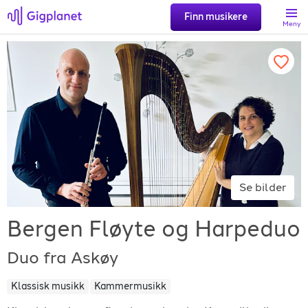
Finn musikere
Meny
Søk
Favoritter
Logg inn
Se bilder
Registrer artist
Bergen Fløyte og Harpeduo
Duo fra Askøy
Klassisk musikk
Kammermusikk
Gigplanet