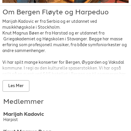
Om Bergen Fløyte og Harpeduo
Marijah Kadovic er fra Serbia og er utdannet ved
musikkhøgskole i Stockholm.
Knut Magnus Bøen er fra Harstad og er utdannet fra
Griegakademiet og Høgskolen i Stavanger. Begge har masse
erfaring som profesjonell musiker, fra både symfoniorkester og
andre sammenhenger.
Vi har spilt mange konserter for Bergen, Øygarden og Vaksdal
kommune. I regi av den kulturelle spaserstokken. Vi har også
spilt på en event ved SAS hotellet i Bergen og til sommeren har
vi booket bryllups oppdrag.
Les Mer
Musikken på videoene er bare noe av det vi kan spille. Er det
spesielle stykker som ønskes, så lar det seg ordne.
Medlemmer
Marijah
Kadovic
Harpist