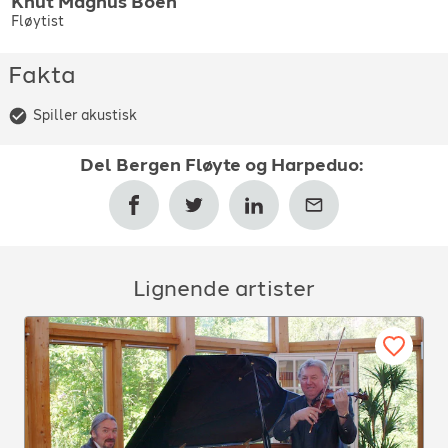
Knut Magnus
Boen
Fløytist
Fakta
Spiller akustisk
Del
Bergen Fløyte og Harpeduo
:
Lignende artister