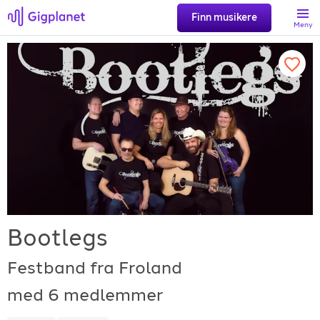
Finn musikere
Meny
Søk
Favoritter
Logg inn
Registrer artist
Bootlegs
Festband fra Froland
med 6 medlemmer
Gigplanet