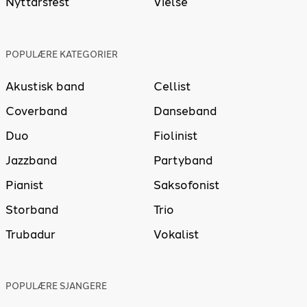
Nyttårsfest
Vielse
POPULÆRE KATEGORIER
Akustisk band
Cellist
Coverband
Danseband
Duo
Fiolinist
Jazzband
Partyband
Pianist
Saksofonist
Storband
Trio
Trubadur
Vokalist
POPULÆRE SJANGERE