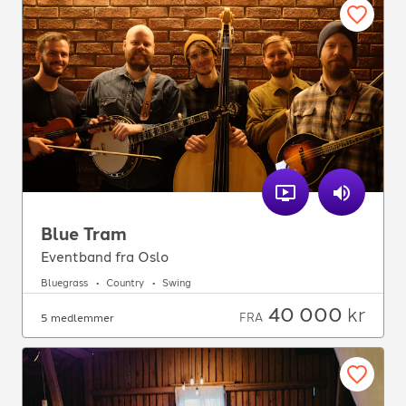
Blue Tram
Eventband fra Oslo
Bluegrass
Country
Swing
40 000
kr
FRA
5 medlemmer