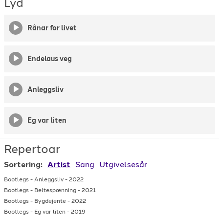
Lyd
Rånar for livet
Endelaus veg
Anleggsliv
Eg var liten
Repertoar
Sortering:
Artist
Sang
Utgivelsesår
Bootlegs
-
Anleggsliv
-
2022
Bootlegs
-
Beltespænning
-
2021
Bootlegs
-
Bygdejente
-
2022
Bootlegs
-
Eg var liten
-
2019