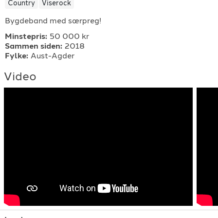
Country
Viserock
For arrangører
Bygdeband med særpreg!
Minstepris:
50 000 kr
For musiker
Sammen siden:
2018
Fylke:
Aust-Agder
Support
Video
TELEFON
+4790640887
E-POST
support@gigplanet.no