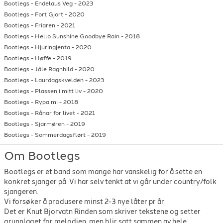
Bootlegs
-
Endelaus Veg
-
2023
Bootlegs
-
Fort Gjort
-
2020
Bootlegs
-
Friaren
-
2021
Bootlegs
-
Hello Sunshine Goodbye Rain
-
2018
Bootlegs
-
Hjuringjenta
-
2020
Bootlegs
-
Høffe
-
2019
Bootlegs
-
Jåle Ragnhild
-
2020
Bootlegs
-
Laurdagskvelden
-
2023
Bootlegs
-
Plassen i mitt liv
-
2020
Bootlegs
-
Rypa mi
-
2018
Bootlegs
-
Rånar for livet
-
2021
Bootlegs
-
Sjarmøren
-
2019
Bootlegs
-
Sommerdagsflørt
-
2019
Om Bootlegs
Bootlegs er et band som mange har vanskelig for å sette en
konkret sjanger på. Vi har selv tenkt at vi går under country/folk
sjangeren.
Vi forsøker å produsere minst 2-3 nye låter pr år.
Det er Knut Bjorvatn Rinden som skriver tekstene og setter
grunnlaget for melodien, men blir satt sammen av hele