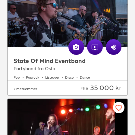
State Of Mind Eventband
Partyband fra Oslo
Pop
Poprock
Listepop
Disco
Dance
35 000
kr
FRA
7 medlemmer