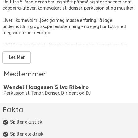
Helt fra 5-årsalderen har jeg stått på små og store scener som
capoeira-utøver, karnevalartist, danser, perkusjonist og musiker.
Livet i karnevalmiljøet ga meg masse erfaring i å lage
underholdning og skape feststemning - noe jeg har tatt med
meg videre her i Europa.
I 2019 var jeg finalist i Norske Talenter og har turnert verden
rundt som underholdningsartist sammen med mitt kompani. Nå
ønsker jeg å levere mye av dette til ditt arrangement og vil
Les Mer
skreddesy en erfaring du sent vil glemme!
Medlemmer
Wendel
Haagesen Silva Ribeiro
Perkusjonist, Tenor, Danser, Dirigent og DJ
Fakta
Spiller akustisk
Spiller elektrisk