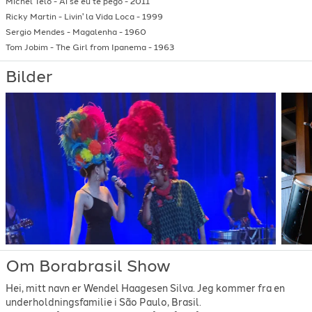
Michel Teló
-
Ai se eu te pego
-
2011
Ricky Martin
-
Livin' la Vida Loca
-
1999
Sergio Mendes
-
Magalenha
-
1960
Tom Jobim
-
The Girl from Ipanema
-
1963
Bilder
Om Borabrasil Show
Hei, mitt navn er Wendel Haagesen Silva. Jeg kommer fra en
underholdningsfamilie i São Paulo, Brasil.