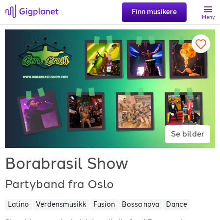
Finn musikere
Meny
Søk
Favoritter
Logg inn
Se bilder
Registrer artist
Borabrasil Show
Partyband fra Oslo
Latino
Verdensmusikk
Fusion
Bossa nova
Dance
Gigplanet