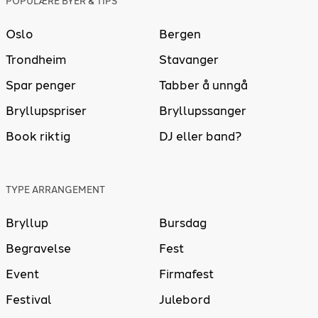
POPULÆRE BYER & TIPS
Oslo
Bergen
Trondheim
Stavanger
Spar penger
Tabber å unngå
Bryllupspriser
Bryllupssanger
Book riktig
DJ eller band?
TYPE ARRANGEMENT
Bryllup
Bursdag
Begravelse
Fest
Event
Firmafest
Festival
Julebord