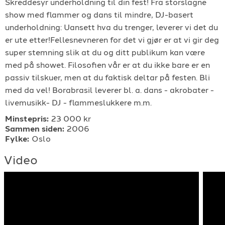
Skreddesyr underholdning til din fest! Fra storslagne
For arrangører
show med flammer og dans til mindre, DJ-basert
underholdning: Uansett hva du trenger, leverer vi det du
er ute etter!Fellesnevneren for det vi gjør er at vi gir deg
For musiker
super stemning slik at du og ditt publikum kan være
med på showet. Filosofien vår er at du ikke bare er en
Support
passiv tilskuer, men at du faktisk deltar på festen. Bli
med da vel! Borabrasil leverer bl. a. dans - akrobater -
livemusikk- DJ - flammeslukkere m.m.
Minstepris:
23 000 kr
Sammen siden:
2006
Fylke:
Oslo
Video
TELEFON
+4790640887
E-POST
support@gigplanet.no