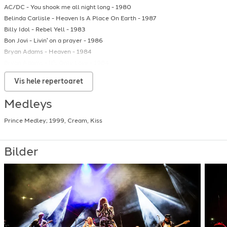
AC/DC
-
You shook me all night long
-
1980
Belinda Carlisle
-
Heaven Is A Place On Earth
-
1987
Billy Idol
-
Rebel Yell
-
1983
Bon Jovi
-
Livin' on a prayer
-
1986
Bryan Adams
-
Heaven
-
1984
Bryan Adams
-
It’s Only Love
-
1984
Bryan Adams
-
Summer of '69
-
1984
Vis hele repertoaret
Chesney Hawkes
-
the one and only
-
1991
Chicago
-
You're The Inspiration
-
1984
Medleys
David Bowie
-
Let's dance
-
1983
Def Leppard
-
Animal
-
1987
Prince Medley; 1999, Cream, Kiss
Heart
-
Alone
-
1987
John Farnham
-
You're The Voice
-
1986
Bilder
Journey
-
Don't stop believing
-
1981
Kim Wilde
-
You Came
-
1981
Lionel Richie
-
Dancing on the ceiling
-
1986
Madonna
-
Material girl
-
1984
Michael Sambello
-
Maniac
-
1983
Mr. Mister
-
Kyrie
-
1985
Paul McCartney
-
Say Say Say
-
1983