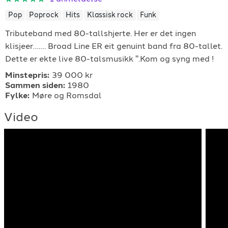
For arrangører
Pop
Poprock
Hits
Klassisk rock
Funk
Tributeband med 80-tallshjerte. Her er det ingen
For musiker
klisjeer……. Broad Line ER eit genuint band fra 80-tallet.
Dette er ekte live 80-talsmusikk ".Kom og syng med !
Support
Minstepris:
39 000 kr
Sammen siden:
1980
Fylke:
Møre og Romsdal
Video
TELEFON
+4790640887
E-POST
support@gigplanet.no