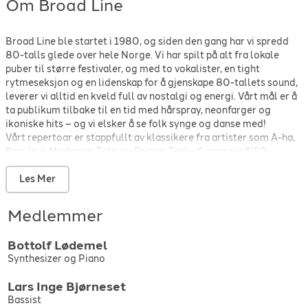
Om Broad Line
Broad Line ble startet i 1980, og siden den gang har vi spredd
80-talls glede over hele Norge. Vi har spilt på alt fra lokale
puber til større festivaler, og med to vokalister, en tight
rytmeseksjon og en lidenskap for å gjenskape 80-tallets sound,
leverer vi alltid en kveld full av nostalgi og energi. Vårt mål er å
ta publikum tilbake til en tid med hårspray, neonfarger og
ikoniske hits – og vi elsker å se folk synge og danse med!
Vårt repertoar er stappfullt av klassikere fra artister som A-ha,
Bon Jovi, Madonna, Toto og Prince. Tenk «Summer of ’69»,
«Africa» , "Dancing on The Ceiling"og vår egen Prince-medley –
garantert stemning!
Les Mer
Medlemmer
Bottolf
Lødemel
Synthesizer og Piano
Lars Inge
Bjørneset
Bassist