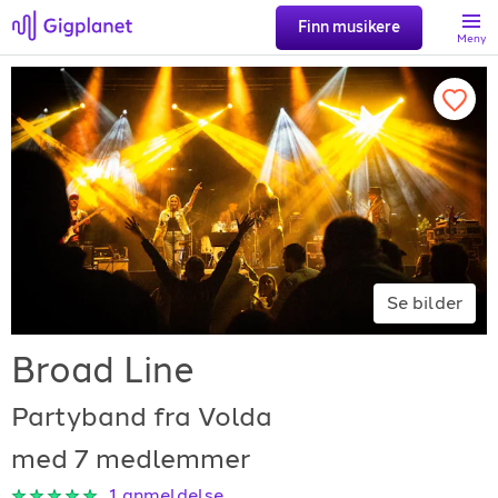
Finn musikere
Meny
Søk
Favoritter
Logg inn
Se bilder
Registrer artist
Broad Line
Partyband fra Volda
med 7 medlemmer
Gigplanet
1
anmeldelse