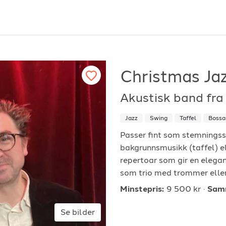
Christmas Ja
Akustisk band fra
or arrangører
For musiker
Jazz
Swing
Taffel
Bossa
ordan fungerer det?
Hvordan fungerer d
Passer fint som stemningsska
bakgrunnsmusikk (taffel) el
k etter underholdning
Registrer solist eller
repertoar som gir en elegant
vordan booke i 2026
Se referanser
som trio med trommer eller
Minstepris:
9 500 kr
Samm
Se bilder