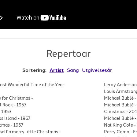
Repertoar
Sortering:
Artist
Sang
Utgivelsesår
Most Wonderful Time of the Year
Leroy Anderson
Louis Armstron
e for Christmas
-
Michael Bublé
ll Rock
-
1957
Michael Bublé
-
1953
Christmas
-
201
s Island
-
1967
Michael Bublé
stmas
-
1957
Nat King Cole
-
elf a merry little Christmas
-
Perry Como
-
F