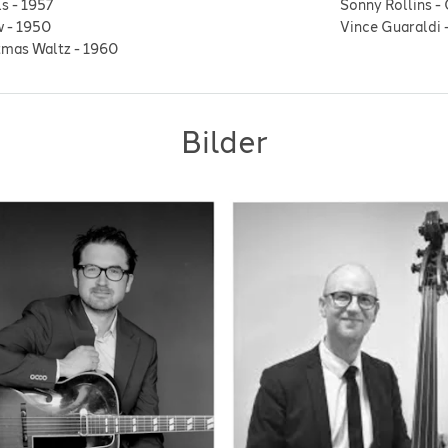
ls
-
1957
Sonny Rollins
-
w
-
1950
Vince Guaraldi
tmas Waltz
-
1960
Bilder