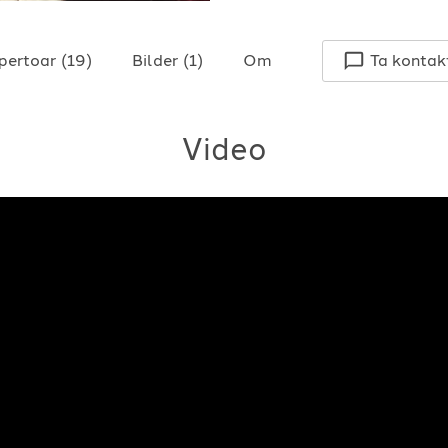
pertoar
(
19
)
Bilder
(
1
)
Om
Ta kontak
Video