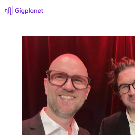
Gigplanet
F
Om Gigplanet
Hv
Artikler
Sø
H