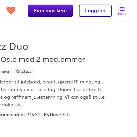
Finn musikere
Logg inn
Meny
zz Duo
 Oslo
med 2 medlemmer
Support
 nova
Gladjazz
et?
Kontakt oss
per til julebord, event, aperitiff, mingling,
ler som konsert innslag. Duoen har et bredt
 band
Hjelpesenter
 og raffinert julestemning. Vi kan også stille
Logg inn
 vokalist.
en siden:
2020
Fylke:
Oslo