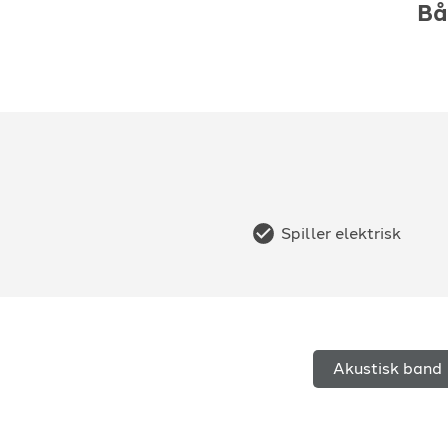
Bå
Spiller elektrisk
Akustisk band