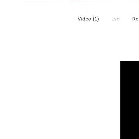
TELEFON
+4790640887
Video
(
1
)
Lyd
Re