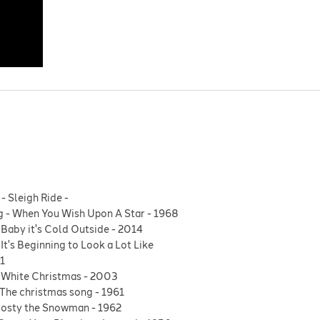
-
Sleigh Ride
-
g
-
When You Wish Upon A Star
-
1968
-
Baby it's Cold Outside
-
2014
-
It's Beginning to Look a Lot Like
1
-
White Christmas
-
2003
The christmas song
-
1961
rosty the Snowman
-
1962