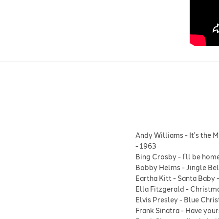
Andy Williams
-
It's the 
-
1963
Bing Crosby
-
I'll be hom
Bobby Helms
-
Jingle Be
Eartha Kitt
-
Santa Baby
Ella Fitzgerald
-
Christma
Elvis Presley
-
Blue Chri
Frank Sinatra
-
Have yours