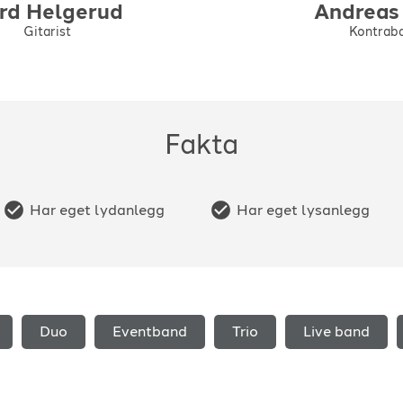
rd
Helgerud
Andreas
Gitarist
Kontraba
Fakta
Har eget lydanlegg
Har eget lysanlegg
Duo
Eventband
Trio
Live band