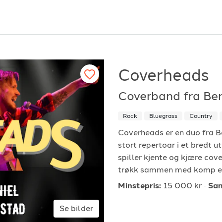
Coverheads
Coverband fra Be
or arrangører
For musiker
Rock
Bluegrass
Country
ordan fungerer det?
Hvordan fungerer d
Coverheads er en duo fra B
stort repertoar i et bredt u
k etter underholdning
Registrer solist eller
spiller kjente og kjære cove
vordan booke i 2026
Se referanser
trøkk sammen med komp ell
Minstepris:
15 000 kr
Sam
Se bilder