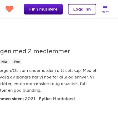
Finn musikere
Logg inn
Meny
rgen
med 2 medlemmer
Support
Hits
Pop
et?
Kontakt oss
ergen/Os som underholder i ditt selskap. Med et
tvalg av sjangre har vi noe for alle og enhver. Vi
 band
Hjelpesenter
rlåter, enten man ønsker rolig akustisk, full
Logg inn
er en god blanding.
men siden:
2021
Fylke:
Hordaland