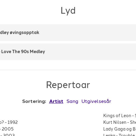
Lyd
dley øvingsopptak
 Love The 90s Medley
Repertoar
Sortering:
Artist
Sang
Utgivelsesår
Kings of Leon
-
p?
-
1992
Kurt Nilsen
-
Sh
-
2005
Lady Gaga og B
-
2003
Lenka
-
Trouble 