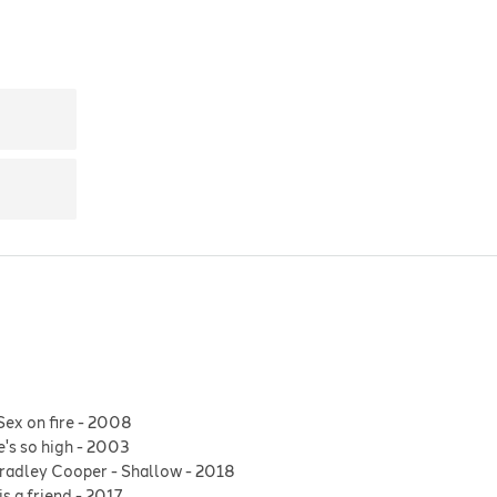
Sex on fire
-
2008
e's so high
-
2003
radley Cooper
-
Shallow
-
2018
is a friend
-
2017