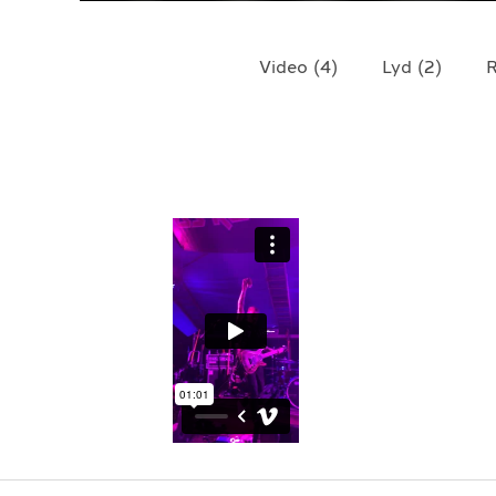
TELEFON
+4790640887
Video
(
4
)
Lyd
(
2
)
R