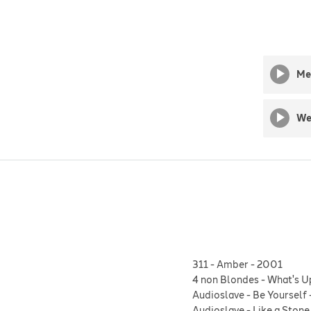
Me
We
311
-
Amber
-
2001
4 non Blondes
-
What's U
Audioslave
-
Be Yourself
Audioslave
-
Like a Stone