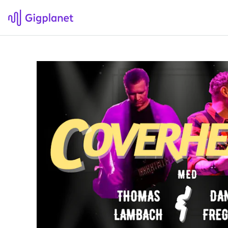
Gigplanet
F
Om Gigplanet
Hv
Artikler
Sø
H