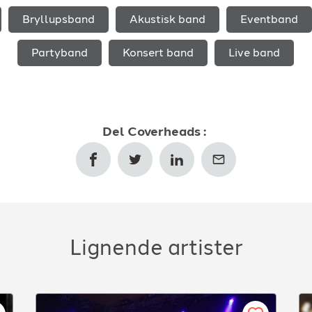
Bryllupsband
Akustisk band
Eventband
Partyband
Konsert band
Live band
Del
Coverheads
:
Lignende artister