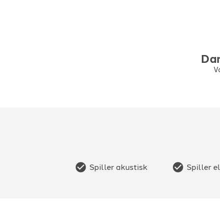
Da
Vo
Spiller akustisk
Spiller e