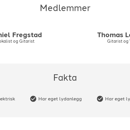
Medlemmer
niel
Fregstad
Thomas
L
kalist og Gitarist
Gitarist og
Fakta
lektrisk
Har eget lydanlegg
Har eget l