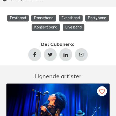
Festband
Danseband
Eventband
Partyband
Konsert band
Live band
Del
Cubanero
:
Lignende artister