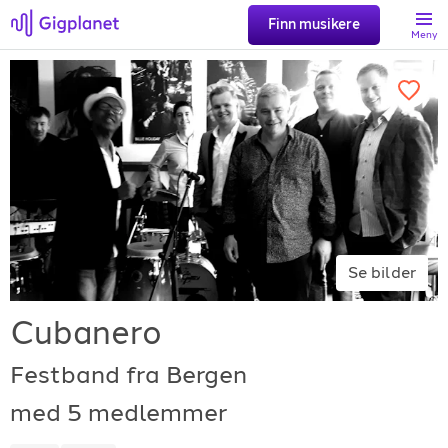
Finn musikere
Meny
Søk
Favoritter
Logg inn
Se bilder
Registrer artist
Cubanero
Festband fra Bergen
med 5 medlemmer
Gigplanet