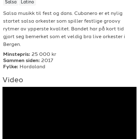
Salsa
Latino
For arrangører
Salsa musikk til fest og dans. Cubanero er et nylig
startet salsa orkester som spiller festlige groovy
For musiker
rytmer av ypperste kvalitet. Bandet har på kort tid
gjort seg bemerket som et veldig bra live orkester i
Support
Bergen.
Minstepris:
25 000 kr
Sammen siden:
2017
Fylke:
Hordaland
Video
TELEFON
+4790640887
E-POST
support@gigplanet.no