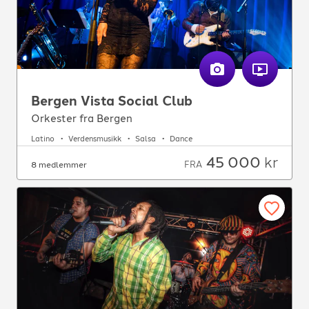
Bergen Vista Social Club
Orkester fra Bergen
Latino
Verdensmusikk
Salsa
Dance
45 000
kr
FRA
8 medlemmer