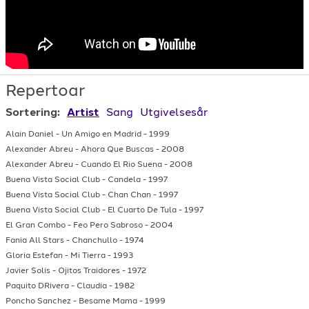
Repertoar
Sortering:
Artist
Sang
Utgivelsesår
Alain Daniel
-
Un Amigo en Madrid
-
1999
Alexander Abreu
-
Ahora Que Buscas
-
2008
Alexander Abreu
-
Cuando El Rio Suena
-
2008
Buena Vista Social Club
-
Candela
-
1997
Buena Vista Social Club
-
Chan Chan
-
1997
Buena Vista Social Club
-
El Cuarto De Tula
-
1997
El Gran Combo
-
Feo Pero Sabroso
-
2004
Fania All Stars
-
Chanchullo
-
1974
Gloria Estefan
-
Mi Tierra
-
1993
Javier Solis
-
Ojitos Traidores
-
1972
Paquito DRivera
-
Claudia
-
1982
Poncho Sanchez
-
Besame Mama
-
1999