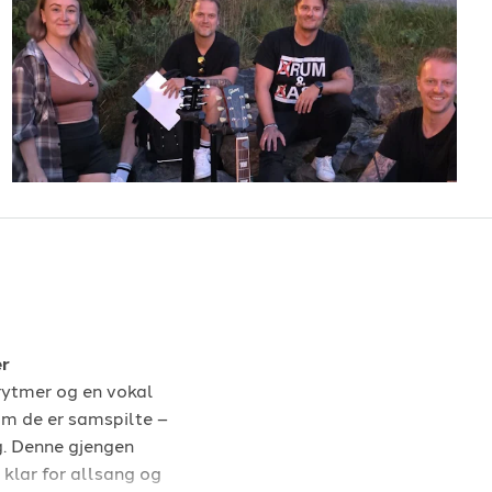
er
rytmer og en vokal
om de er samspilte –
g. Denne gjengen
 klar for allsang og