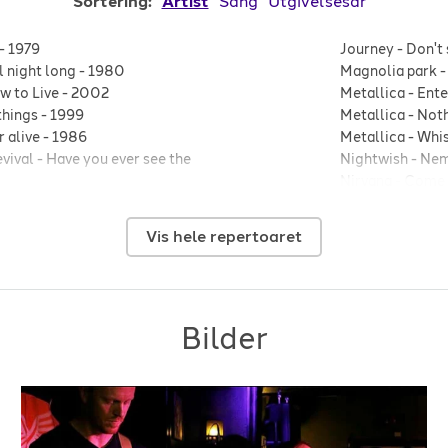
Sortering:
Artist
Sang
Utgivelsesår
-
1979
Journey
-
Don't 
 night long
-
1980
Magnolia park
 to Live
-
2002
Metallica
-
Ent
things
-
1999
Metallica
-
Noth
 alive
-
1986
Metallica
-
Whis
vival
-
Have you ever see the
Nightwish
-
Ne
Nirvana
-
Come 
wild
-
2024
The Proclaimer
e rising sun
-
2024
Rage against th
Vis hele repertoaret
Volbeat
-
For Ev
cy's Mom
-
2003
The White Strip
 on heavens door
-
1990
ld o' mine
-
1987
Bilder