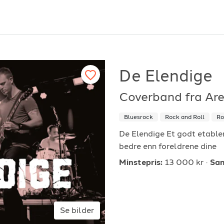
De Elendige
Coverband fra Ar
or arrangører
For musiker
Bluesrock
Rock and Roll
Ro
ordan fungerer det?
Hvordan fungerer d
De Elendige Et godt etable
bedre enn foreldrene dine
k etter underholdning
Registrer solist eller
Minstepris:
13 000 kr
Sam
vordan booke i 2026
Se referanser
Se bilder