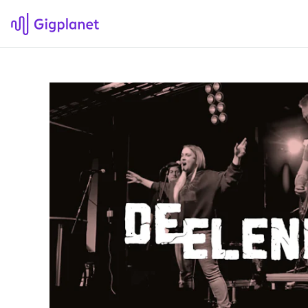
Gigplanet
F
Om Gigplanet
Hv
Artikler
Sø
H