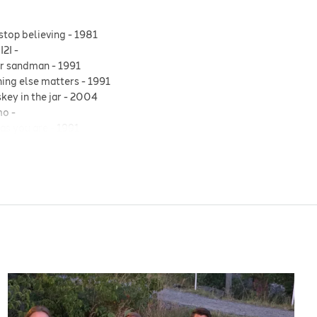
stop believing
-
1981
-
I2I
-
er sandman
-
1991
ing else matters
-
1991
key in the jar
-
2004
mo
-
as you are
-
1991
s
-
I'm gonna be (500 miles)
-
1988
e machine
-
Killing in the name of
-
1991
igt
-
2016
es
-
Seven nation army
-
2003