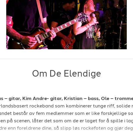
Om De Elendige
 – gitar, Kim Andre- gitar,
Kristian – bass, Ole – tromm
rlandsbasert rockeband som kombinerer tunge riff, solide 
 Bandet består av fem medlemmer som er like forskjellige s
 på scenen, låter det som om de er laget for å spille i la
dre enn foreldrene dine, så slipp løs rockefoten og gjør deg