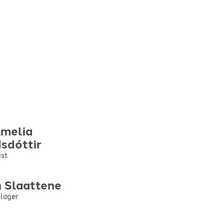
Amelia
sdóttir
ist
n
Slaattene
lager