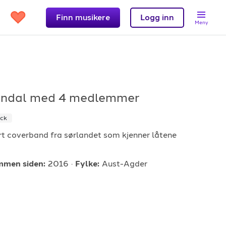
Finn musikere
Logg inn
Meny
endal
med 4 medlemmer
Support
ck
et?
Kontakt oss
rt coverband fra sørlandet som kjenner låtene
 band
Hjelpesenter
men siden:
2016
Fylke:
Aust-Agder
Logg inn