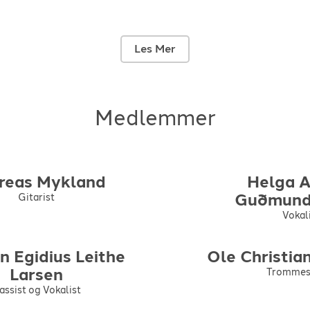
Les Mer
Medlemmer
reas
Mykland
Helga 
Guðmund
Gitarist
Vokal
an
Egidius Leithe
Ole Christia
Larsen
Trommes
assist og Vokalist