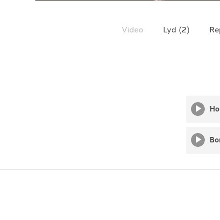
TELEFON
+4790640887
Video
Lyd
(
2
)
Re
Ho
Bo