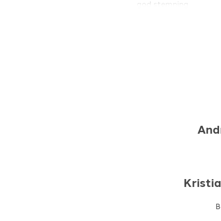
god stemning
And
Kristi
B