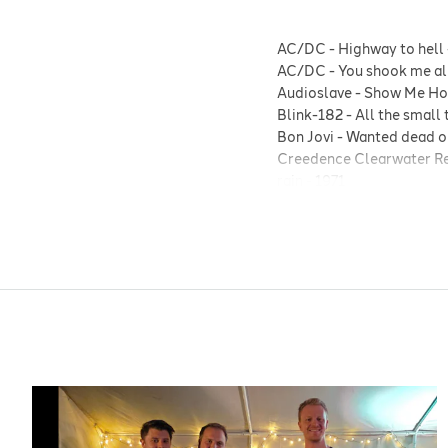
AC/DC
-
Highway to hell
AC/DC
-
You shook me all
Audioslave
-
Show Me How
Blink-182
-
All the small 
Bon Jovi
-
Wanted dead or
Creedence Clearwater Re
rain
-
1971
De Elendige
-
Born to be 
De Elendige
-
House of th
Disney
-
Duck tales
-
Fountains of Wayne
-
Sta
Guns N' Roses
-
Knocking
Guns N' Roses
-
Sweet chi