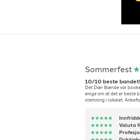
Sommerfest
10/10 beste bandet
Det Dær Bænde var booket 
enige om at det er beste 
stemning i lokalet. Anbefal
Innfridd
Valuta 
Profesjo
Dyktigh