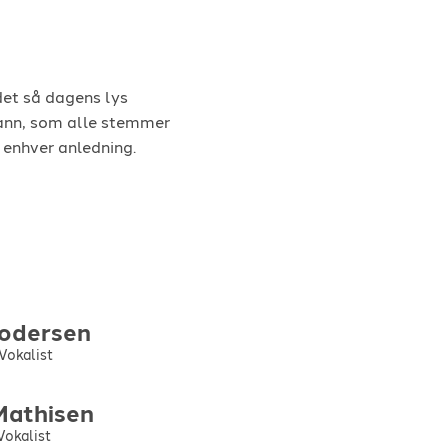
det så dagens lys
mann, som alle stemmer
i enhver anledning.
odersen
 Vokalist
Mathisen
Vokalist