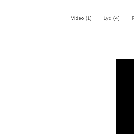
TELEFON
+4790640887
Video
(
1
)
Lyd
(
4
)