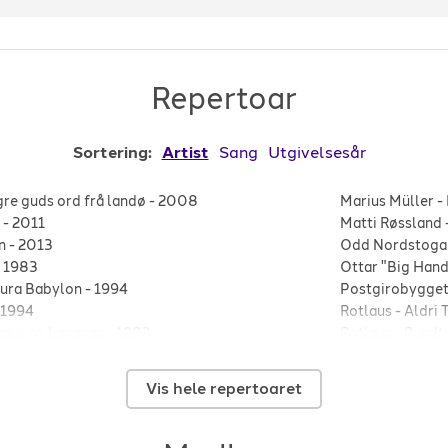
Repertoar
Sortering:
Artist
Sang
Utgivelsesår
re guds ord frå landø
-
2008
Marius Müller
-
-
2011
Matti Røssland
n
-
2013
Odd Nordstoga
-
1983
Ottar "Big Han
ura Babylon
-
1994
Postgirobygge
1994
Rotlaus
-
Aldri 
have no bananas
-
1983
Rotlaus
-
Rundt 
mer
-
1988
Rotlaus
-
Syng 
Måsegg
-
1988
sie gubba
-
Alt 
Vis hele repertoaret
90
Sondre Justad
r og våt
-
1990
Stavangerkame
96
Terje Tysland
-
G