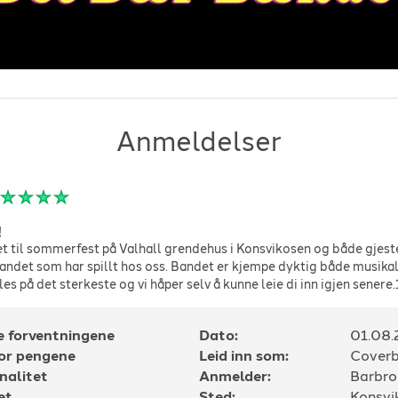
Anmeldelser
!
til sommerfest på Valhall grendehus i Konsvikosen og både gjeste
bandet som har spillt hos oss. Bandet er kjempe dyktig både musik
es på det sterkeste og vi håper selv å kunne leie di inn igjen senere
e forventningene
Dato:
01.08
for pengene
Leid inn som:
Cover
nalitet
Anmelder:
Barbr
et
Sted: