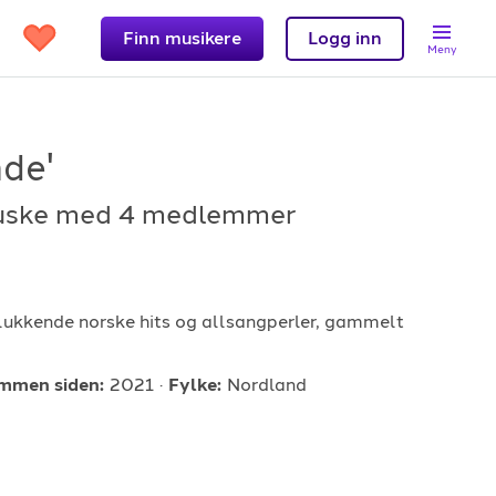
Finn musikere
Logg inn
Meny
de'
uske
med 4 medlemmer
Support
et?
Kontakt oss
lukkende norske hits og allsangperler, gammelt
 band
Hjelpesenter
Logg inn
mmen siden:
2021
Fylke:
Nordland