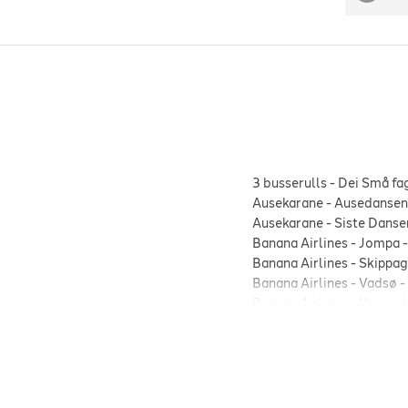
3 busserulls
-
Dei Små fag
Ausekarane
-
Ausedansen
Ausekarane
-
Siste Danse
Banana Airlines
-
Jompa
Banana Airlines
-
Skippag
Banana Airlines
-
Vadsø
-
Banana Airlines
-
Yes we 
Bjørn Jens
-
Ensomme Da
Bjørn Jens
-
Mack Øl Og 
CC Cowboys
-
Harry
-
19
CC Cowboys
-
Vill, vakke
D.D.E.
-
Sei Ka Du Vil
-
19