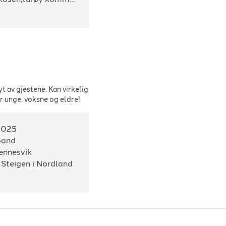
t av gjestene. Kan virkelig
or unge, voksne og eldre!
2025
band
ennesvik
 Steigen i Nordland