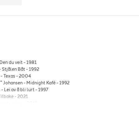
Den du veit
-
1981
-
Stjålen Båt
-
1992
-
Texas
-
2004
d" Johansen
-
Midnight Kafé
-
1992
t
-
Lei av å bli lurt
-
1997
Tilbake
-
2021
neste sving
-
2017
mej en song
-
2017
Du Vil Ha
-
2011
-
Riv i hjertet
-
2015
ratene
-
Bare så du vett det
-
2017
utta på by'n
-
1987