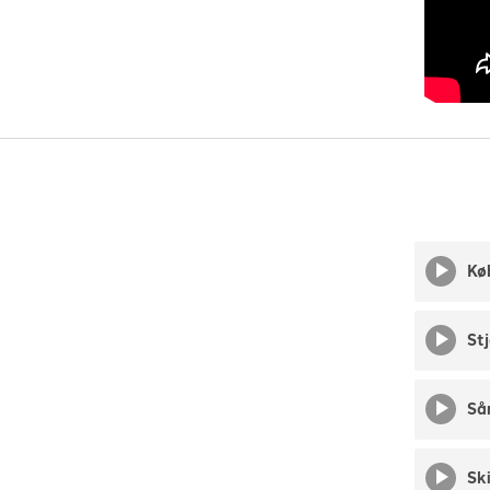
Kø
St
Så
Sk