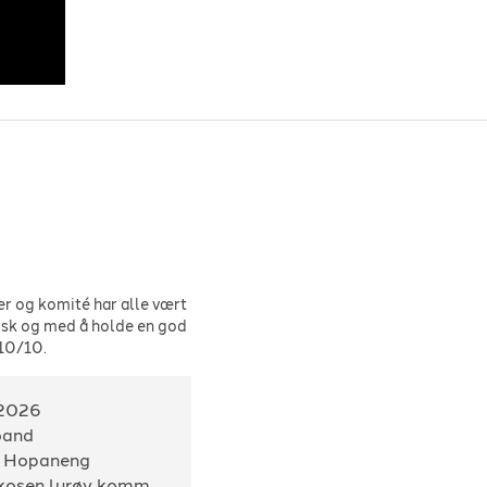
r og komité har alle vært
alsk og med å holde en god
.10/10.
.2026
band
o Hopaneng
Konsvikosen,lurøy kommune,fastland