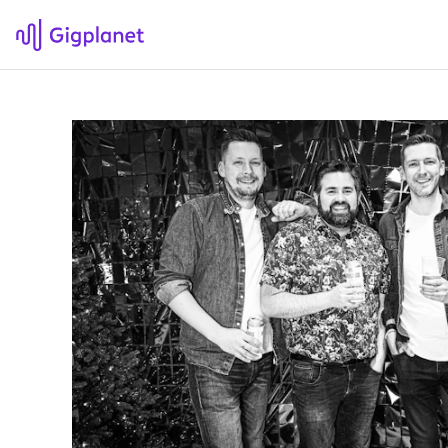
Gigplanet
F
Om Gigplanet
Hv
Artikler
Sø
H