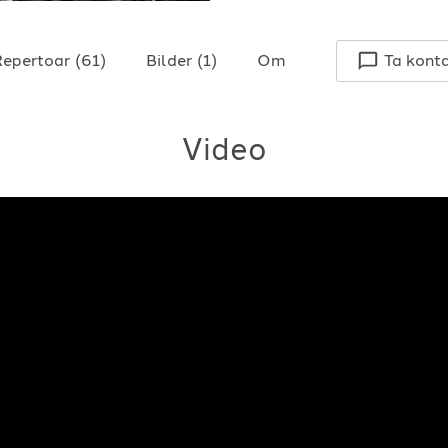
Repertoar
(
61
)
Bilder
(
1
)
Om
Ta kont
Video