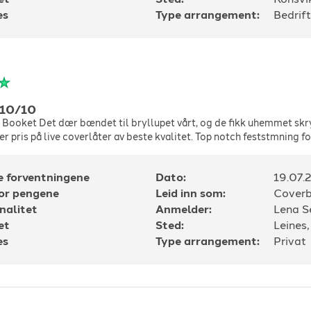
es
Type arrangement:
Bedrift
 10/10
 Booket Det dær bændet til bryllupet vårt, og de fikk uhemmet skry
er pris på live coverlåter av beste kvalitet. Top notch feststmning f
e forventningene
Dato:
19.07.
for pengene
Leid inn som:
Cover
nalitet
Anmelder:
Lena S
et
Sted:
Leines,
es
Type arrangement:
Privat