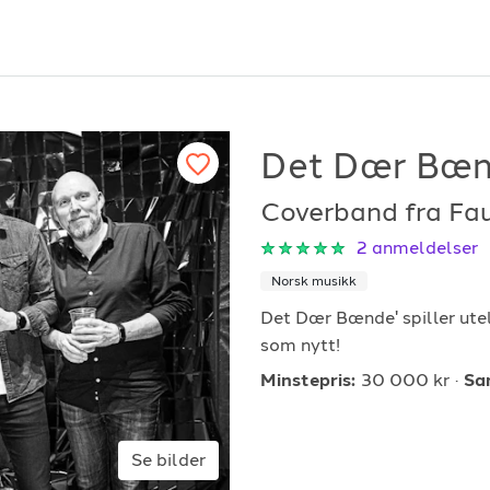
Det Dær Bæn
Coverband fra Fa
or arrangører
For musiker
2
anmeldelser
Norsk musikk
ordan fungerer det?
Hvordan fungerer d
Det Dær Bænde' spiller ute
k etter underholdning
Registrer solist eller
som nytt!
vordan booke i 2026
Se referanser
Minstepris:
30 000 kr
Sa
Se bilder