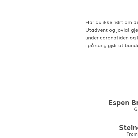
Har du ikke hørt om d
Utadvent og jovial gje
under coronatiden og h
i på sang gjør at bande
Espen
B
Gi
Stein
Trom