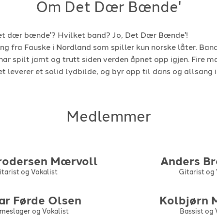
Om Det Dær Bænde'
et dær bænde'? Hvilket band? Jo, Det Dær Bænde'!
ng fra Fauske i Nordland som spiller kun norske låter. Ban
ar spilt jamt og trutt siden verden åpnet opp igjen. Fire 
t leverer et solid lydbilde, og byr opp til dans og allsang 
Medlemmer
rodersen Mærvoll
Anders
Br
tarist og Vokalist
Gitarist og
ar
Førde Olsen
Kolbjørn
meslager og Vokalist
Bassist og 