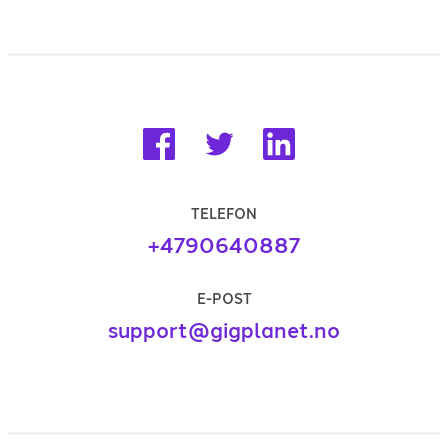
TELEFON
+4790640887
E-POST
support@gigplanet.no