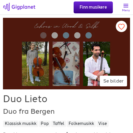
Finn musikere
Meny
Søk
Favoritter
Logg inn
Se bilder
Registrer artist
Duo Lieto
Duo fra Bergen
Klassisk musikk
Pop
Taffel
Folkemusikk
Vise
Gigplanet