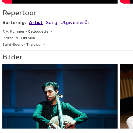
Repertoar
Sortering:
Artist
Sang
Utgivelsesår
F. A. Kummer
-
Celloduetter
-
Piazzolla
-
Oblivion
-
Saint-Saens
-
The swan
-
Bilder