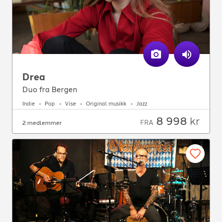
Drea
Duo fra Bergen
Indie
Pop
Vise
Original musikk
Jazz
8 998
kr
FRA
2 medlemmer