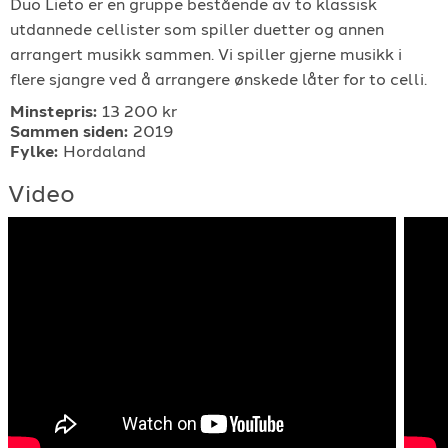
Duo Lieto er en gruppe bestående av to klassisk
For arrangører
utdannede cellister som spiller duetter og annen
arrangert musikk sammen. Vi spiller gjerne musikk i
flere sjangre ved å arrangere ønskede låter for to celli.
For musiker
Minstepris:
13 200 kr
Sammen siden:
2019
Support
Fylke:
Hordaland
Video
TELEFON
+4790640887
E-POST
support@gigplanet.no