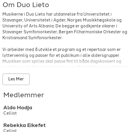
Om Duo Lieto
Musikerne i Duo Lieto har utdannelse fra Universitetet i
Stavanger, Universitetet i Agder, Norges Musikkhøgskole og
University of Arts Albania. De begge er godkjente vikarer i
Stavanger Symfoniorkester, Bergen Filharmoniske Orkester og
Kristiansand Symfoniorkester.
Vi arbeider med å utvikle et program og et repertoar som er
lyttervennlig og passer for et publikum i alle aldersgrupper.
Musikken som spilles skal passe fint til både dagskonsert og
kveldskonsert, fra intimkonserter i små/middels konsertlokaler
til større kirkerom. Celloen er et instrument med både mørkt og
lyst register, og fungerer derfor veldig fint som duett med både
Les Mer
bass og solostemme, og det er en type gruppe som passer fint i
svært mange konsertsammenhenger og arrangementer.
Medlemmer
Aldo
Hodja
Cellist
Rebekka
Eikefet
Cellist