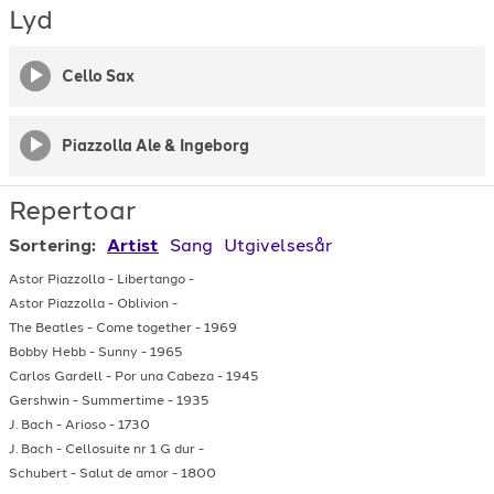
Lyd
Cello Sax
Piazzolla Ale & Ingeborg
Repertoar
Sortering:
Artist
Sang
Utgivelsesår
Astor Piazzolla
-
Libertango
-
Astor Piazzolla
-
Oblivion
-
The Beatles
-
Come together
-
1969
Bobby Hebb
-
Sunny
-
1965
Carlos Gardell
-
Por una Cabeza
-
1945
Gershwin
-
Summertime
-
1935
J. Bach
-
Arioso
-
1730
J. Bach
-
Cellosuite nr 1 G dur
-
Schubert
-
Salut de amor
-
1800