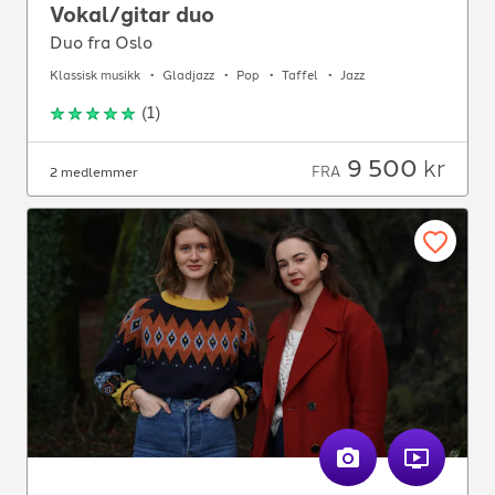
Vokal/gitar duo
Duo fra Oslo
Klassisk musikk
Gladjazz
Pop
Taffel
Jazz
(
1
)
9 500
kr
FRA
2 medlemmer