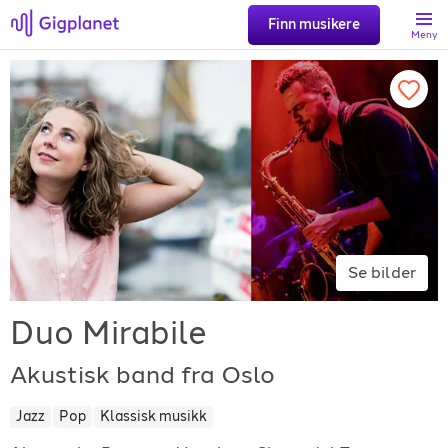
Finn musikere
Meny
Søk
Favoritter
Logg inn
Se bilder
Registrer artist
Duo Mirabile
Akustisk band fra Oslo
Jazz
Pop
Klassisk musikk
Gigplanet