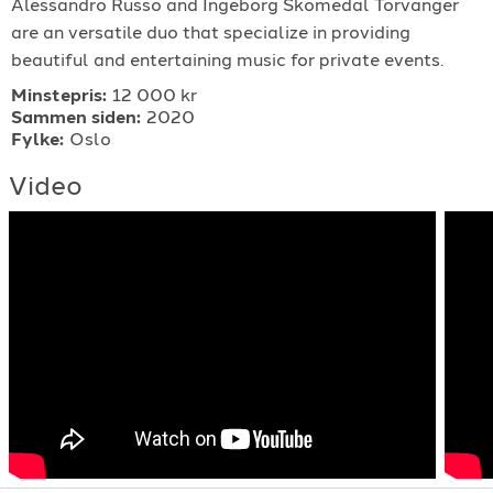
Alessandro Russo and Ingeborg Skomedal Torvanger
For arrangører
are an versatile duo that specialize in providing
beautiful and entertaining music for private events.
For musiker
Minstepris:
12 000 kr
Sammen siden:
2020
Fylke:
Oslo
Support
Video
TELEFON
+4790640887
E-POST
support@gigplanet.no