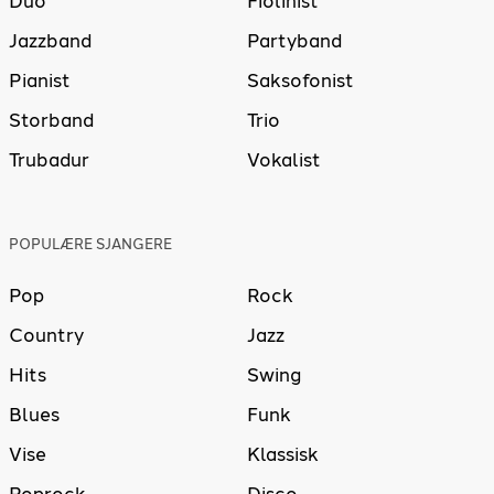
Duo
Fiolinist
Jazzband
Partyband
Pianist
Saksofonist
Storband
Trio
Trubadur
Vokalist
POPULÆRE SJANGERE
Pop
Rock
Country
Jazz
Hits
Swing
Blues
Funk
Vise
Klassisk
Poprock
Disco