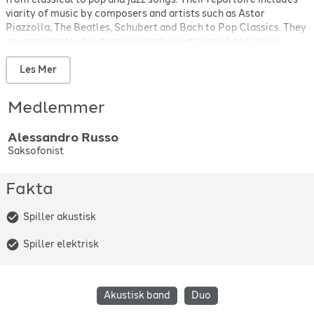
viarity of music by composers and artists such as Astor
Piazzolla, The Beatles, Schubert and Bach to Pop Classics. They
are passionate about making each event special and unique,
tailoring their performance to fit the specific needs and
preferences of their clients. Whether it's a wedding, corporate
Les Mer
event, or private party, Alessandro and Ingeborg bring a touch of
sophistication and spirit that is sure to impress guests. With
Medlemmer
their skillful playing and engaging stage presence, they have a
way of creating a memorable and enjoyable atmosphere for all.
Alessandro
Russo
Saksofonist
Fakta
Spiller akustisk
Spiller elektrisk
Akustisk band
Duo