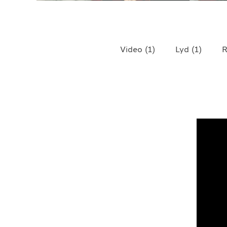
TELEFON
+4790640887
Video
(
1
)
Lyd
(
1
)
R