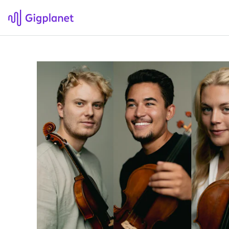
Gigplanet
F
Om Gigplanet
Hv
Artikler
Sø
H