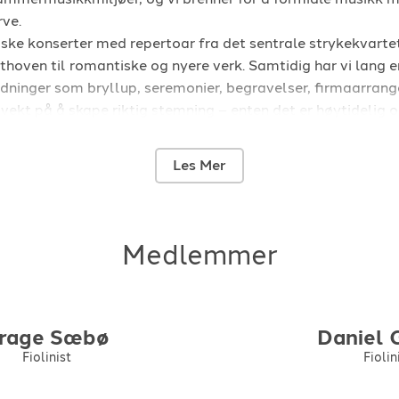
rve.
siske konserter med repertoar fra det sentrale strykekvartet
oven til romantiske og nyere verk. Samtidig har vi lang e
ledninger som bryllup, seremonier, begravelser, firmaarran
r vekt på å skape riktig stemning – enten det er høytidelig 
 og stemningsfullt.
er bredt: klassiske perler, vakker kirkemusikk, kjente fi
Les Mer
angementer for strykekvartett. Vi samarbeider tett med arr
 passer perfekt til anledningen.
ort innspillinger og mottatt gode anmeldelser for vårt sam
 er opptatt av profesjonalitet i alle ledd og leverer alltid p
Medlemmer
omføring – fra første henvendelse til siste tone.
et får du levende, akustisk musikk som løfter øyeblikket o
rage
Sæbø
Daniel
Fiolinist
Fiolin