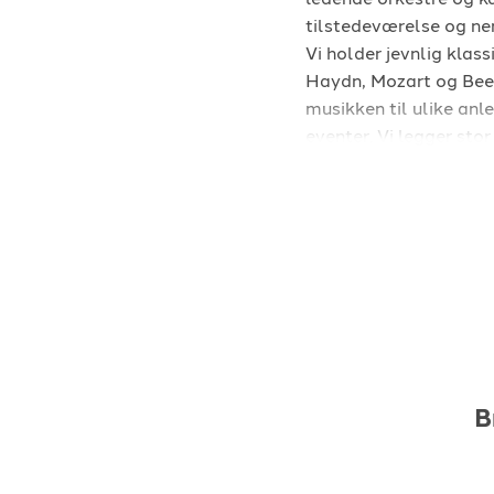
tilstedeværelse og ne
Vi holder jevnlig klas
Haydn, Mozart og Beeth
musikken til ulike an
eventer. Vi legger sto
og varmt eller elegant
Repertoaret vårt spenn
sanger i stilfulle arr
for å finne musikk som
Kvartetten har også gj
vår formidlingsevne. Vi
kvalitetsbevisst gjenn
Med Ekko String quart
minner.
B