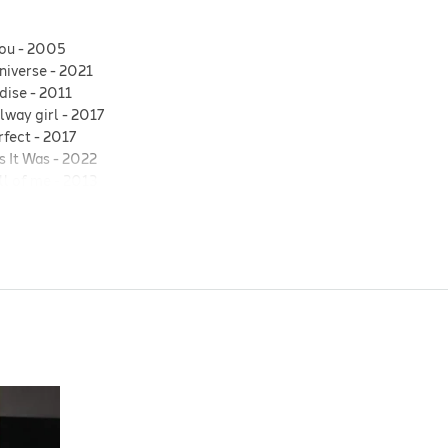
you
-
2005
niverse
-
2021
dise
-
2011
lway girl
-
2017
rfect
-
2017
s It Was
-
2022
ll of me
-
2013
Paul McCartney
-
All you need is love
-
Pointless
-
2022
leine Nachtmusik
-
1787
ove song
-
2009