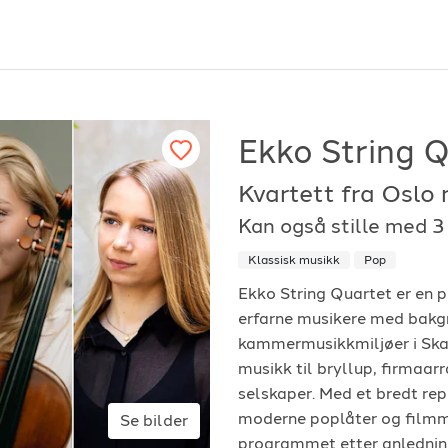
Ekko String 
Kvartett fra Oslo
or arrangører
For musiker
Kan også stille med 
ordan fungerer det?
Hvordan fungerer d
Klassisk musikk
Pop
Ekko String Quartet er en p
k etter underholdning
Registrer solist eller
erfarne musikere med bakgr
vordan booke i 2026
Se referanser
kammermusikkmiljøer i Skan
musikk til bryllup, firmaa
selskaper. Med et bredt rep
moderne poplåter og filmmus
Se bilder
programmet etter anlednin