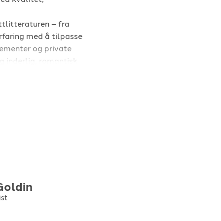
tlitteraturen – fra
rfaring med å tilpasse
gementer og private
og inderlig, romantisk
lmmelodier og populære
angør eller brudepar
spill, vår klang og
ålitelig, fleksibel og
g skaper varige
Goldin
ist