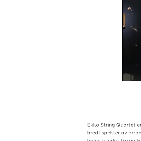
Ekko String Quartet er
bredt spekter av arra
ledende orkestre og k