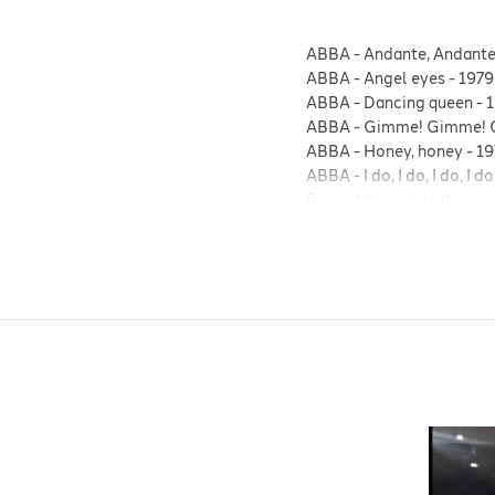
ABBA
-
Andante, Andant
ABBA
-
Angel eyes
-
1979
ABBA
-
Dancing queen
-
1
ABBA
-
Gimme! Gimme!
ABBA
-
Honey, honey
-
19
ABBA
-
I do, I do, I do, I do
Bruno Mars
-
Just the wa
Bruno Mars
-
Marry You
-
Coldplay
-
A sky full of s
Coldplay
-
Adventure of a
Coldplay
-
Clocks
-
200