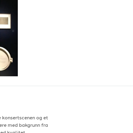
e konsertscenen og et
kere med bakgrunn fra
ed kvalitet,