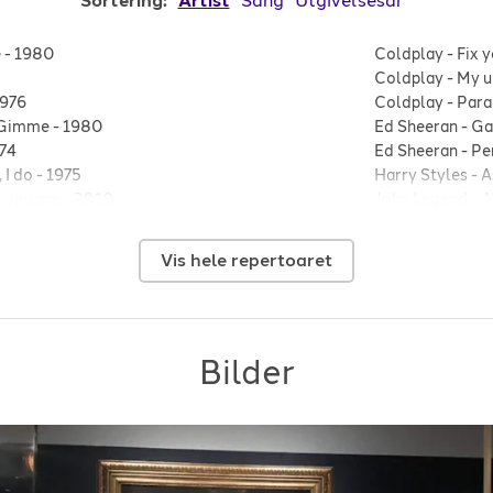
Sortering:
Artist
Sang
Utgivelsesår
e
-
1980
Coldplay
-
Fix 
Coldplay
-
My u
976
Coldplay
-
Para
 Gimme
-
1980
Ed Sheeran
-
Ga
74
Ed Sheeran
-
Pe
, I do
-
1975
Harry Styles
-
A
y you are
-
2010
John Legend
-
A
2010
John Lennon & 
tars
-
2014
1967
Vis hele repertoaret
 lifetime
-
2015
Lewis Capaldi
-
2
Mozart
-
Eine k
Taylor Swift
-
L
Bilder