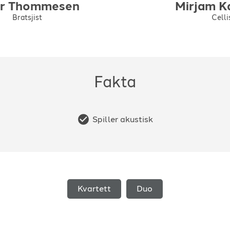
er
Thommesen
Mirjam
K
Bratsjist
Celli
Fakta
Spiller akustisk
Kvartett
Duo