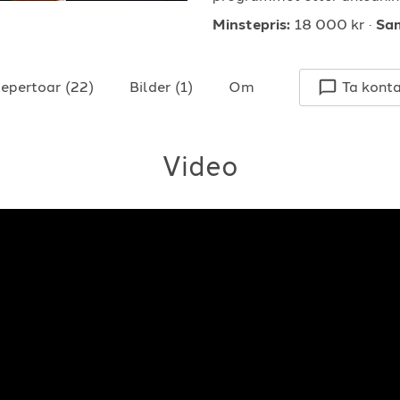
Minstepris:
18 000 kr
Sa
epertoar
(
22
)
Bilder
(
1
)
Om
Ta kont
Video