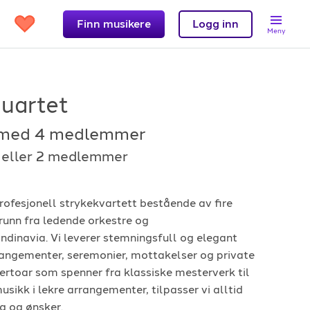
Finn musikere
Logg inn
Meny
Quartet
med 4 medlemmer
Support
3 eller 2 medlemmer
et?
Kontakt oss
rofesjonell strykekvartett bestående av fire
 band
Hjelpesenter
unn fra ledende orkestre og
Logg inn
dinavia. Vi leverer stemningsfull og elegant
rrangementer, seremonier, mottakelser og private
ertoar som spenner fra klassiske mesterverk til
ikk i lekre arrangementer, tilpasser vi alltid
g og ønsker.