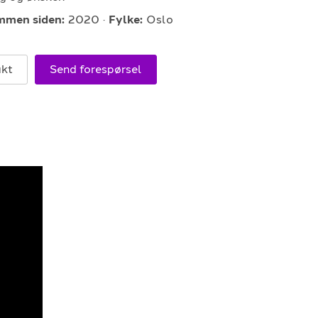
E-POST
mmen siden:
2020
Fylke:
Oslo
support@gigplanet.no
akt
Send forespørsel