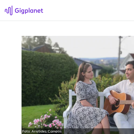
Gigplanet
F
Om Gigplanet
Hv
Artikler
Sø
H
Foto:
Aristides Campos