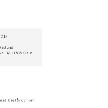
2017
Hellund
vei 32, 0785 Oslo
aret består av Tom