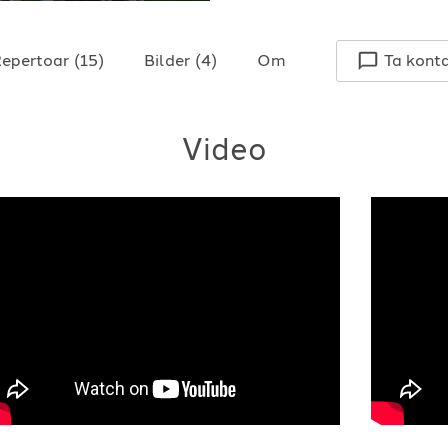
epertoar
(
15
)
Bilder
(
4
)
Om
Ta kont
Video