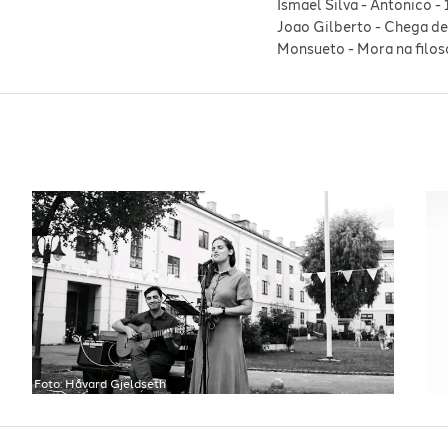
Ismael Silva
-
Antonico
-
Joao Gilberto
-
Chega de
Monsueto
-
Mora na filos
Foto:
Håvard Gjeldseth