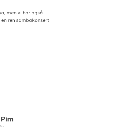
sa, men vi har også
p en ren sambakonsert
Pim
ist