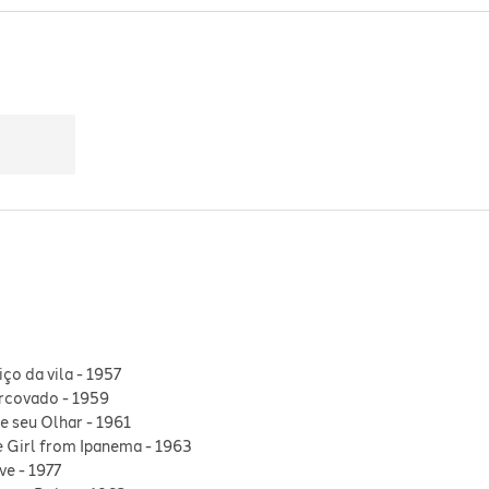
iço da vila
-
1957
rcovado
-
1959
e seu Olhar
-
1961
e Girl from Ipanema
-
1963
ve
-
1977