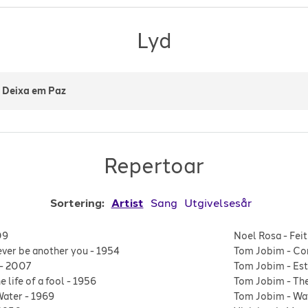
Lyd
 Deixa em Paz
Repertoar
Sortering:
Artist
Sang
Utgivelsesår
09
Noel Rosa
-
Feit
ever be another you
-
1954
Tom Jobim
-
Co
-
2007
Tom Jobim
-
Est
e life of a fool
-
1956
Tom Jobim
-
Th
Water
-
1969
Tom Jobim
-
Wa