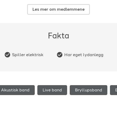
Les mer om medlemmene
Fakta
Spiller elektrisk
Har eget lydanlegg
Akustisk band
Live band
Bryllupsband