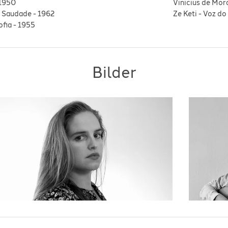
1950
Vinicius de Mor
 Saudade
-
1962
Ze Keti
-
Voz do
ofia
-
1955
Bilder