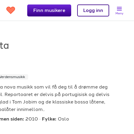
Finn musikere
Logg inn
Meny
ta
Support
Verdensmusikk
et?
Kontakt oss
ssa nova musikk som vil få deg til å drømme deg
 band
Hjelpesenter
l. Reportoaret er delvis på portugisisk og delvis
Logg inn
glad i Tom Jobim og de klassiske bossa låtene,
alåter innimellom..
en siden:
2010
Fylke:
Oslo