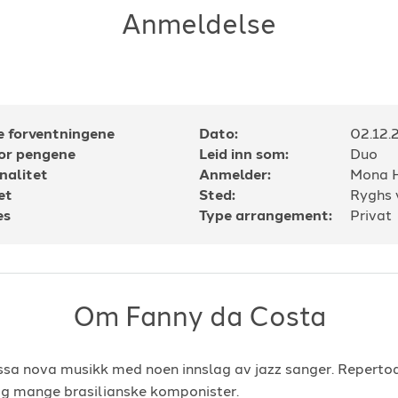
Anmeldelse
e forventningene
Dato:
02.12.
for pengene
Leid inn som:
Duo
nalitet
Anmelder:
Mona 
et
Sted:
Ryghs 
es
Type arrangement:
Privat
Om Fanny da Costa
ssa nova musikk med noen innslag av jazz sanger. Reperto
og mange brasilianske komponister.