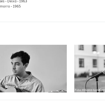
aes
-
Deixa
-
1963
 morro
-
1965
Foto:
Håvard Gjeldset