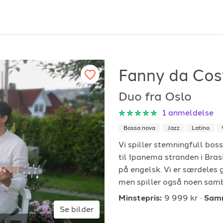
Fanny da Cos
Duo fra Oslo
or arrangører
For musiker
1
anmeldelse
Bossa nova
Jazz
Latino
ordan fungerer det?
Hvordan fungerer d
Vi spiller stemningfull bo
k etter underholdning
Registrer solist eller
til Ipanema stranden i Brasi
vordan booke i 2026
Se referanser
på engelsk. Vi er særdeles 
men spiller også noen samb
Minstepris:
9 999 kr
Samm
Se bilder