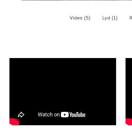
TELEFON
+4790640887
Video
(
5
)
Lyd
(
1
)
R