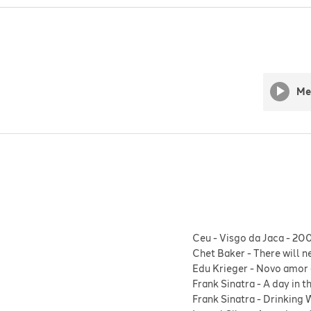
Me
Ceu
-
Visgo da Jaca
-
20
Chet Baker
-
There will n
Edu Krieger
-
Novo amor
Frank Sinatra
-
A day in th
Frank Sinatra
-
Drinking 