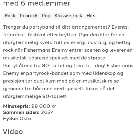
med 6 medlemmer
For arrangører
Rock
Poprock
Pop
Klassisk rock
Hits
For musiker
Trenger du partyband til ditt arrangementet? Events,
firmafest, festival eller bryllup. Gjør deg klar for en
uforglemmelig kveld full av energi, nostalgi og heftig
Support
rock når Fishermans Enemy entrer scenen og leverer en
musikalsk tidsreise spekket med de største
PartyLåtene fra 80-tallet og frem til i dag! Fishermans
Enemy er partyrock-bandet som med lidenskap og
presisjon tar publikum med på en musikalsk reise
gjennom tre tiår men med spesielt fokus på det
uforglemmelige 80-tallet!
TELEFON
+4790640887
Minstepris:
28 000 kr
Sammen siden:
2024
Fylke:
Oslo
E-POST
Video
support@gigplanet.no