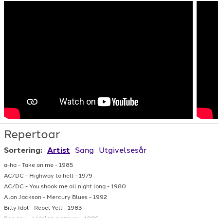
Repertoar
Sortering:
Artist
Sang
Utgivelsesår
a-ha
-
Take on me
-
1985
AC/DC
-
Highway to hell
-
1979
AC/DC
-
You shook me all night long
-
1980
Alan Jackson
-
Mercury Blues
-
1992
Billy Idol
-
Rebel Yell
-
1983