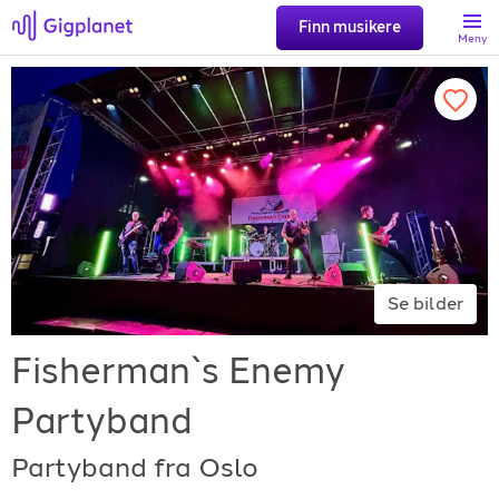
Finn musikere
Meny
Søk
Favoritter
Logg inn
Se bilder
Registrer artist
Fisherman`s Enemy
Partyband
Partyband fra Oslo
Gigplanet