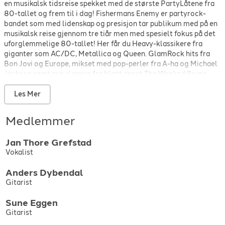
en musikalsk tidsreise spekket med de største PartyLåtene fra
Van Halen
-
Jump
-
1984
80-tallet og frem til i dag! Fishermans Enemy er partyrock-
Walk The Moon
-
Shut up and dance
-
2016
bandet som med lidenskap og presisjon tar publikum med på en
The Weeknd
-
Blinding Lights
-
2019
musikalsk reise gjennom tre tiår men med spesielt fokus på det
uforglemmelige 80-tallet! Her får du Heavy-klassikere fra
giganter som AC/DC, Metallica og Queen. GlamRock hits fra
Bon Jovi og Europe, mikset med pop-perler fra A-ha og Michael
Jackson samt nye slagere fra blant annet The Weeknd Bruno
Mars og Kings of Leon! En bred og fengende settliste sikrer
feststemning fra første riff til siste refreng!
Les Mer
I front står Jan Thore Grefstad, kjent som en av landets råeste
vokalister. Grefstad har en imponerende musikalsk CV, med
Medlemmer
deltakelse i TV2s The Voice, vokalist i det svenske metal-bandet
Saint Deamon, Kaasin og opptredener med Wild Willys Gang og
Jan Thore
Grefstad
ikke minst de norske heavyrock-legendene TNT. Bak ham står et
Vokalist
erfarent og eksplosivt lag av musikere: Anders Dybendal på
gitar. Med seg på gitar har han Sune Eggen. Sammen utfyller
Anders
Dybendal
Anders og Sune hverandre perfekt - en kraftpakke på to gitarer
Gitarist
som både bærer låtene og gir rom for lek, improvisasjon og ekte
rockemagi. På bass Stål Kåsin kjent fra . Trioen har spilt band
Sune
Eggen
som b.l.a Celebrate, The Claymords og PainCity. Frank Nordeng
Gitarist
Røe på trommer har bakgrunn fra Progmetal scenen, og har
turnert Europa rundt flere ganger med band som Withem,