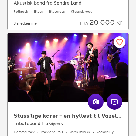
Akustisk band fra Søndre Land
Folkrock
Blues
Bluegrass
Klassisk rock
20 000
kr
FRA
3 medlemmer
Stuss'lige karer - en hyllest til Vazelina Bilopphøggers
Tributeband fra Gjøvik
Gammelrock
Rock and Roll
Norsk musikk
Rockabilly