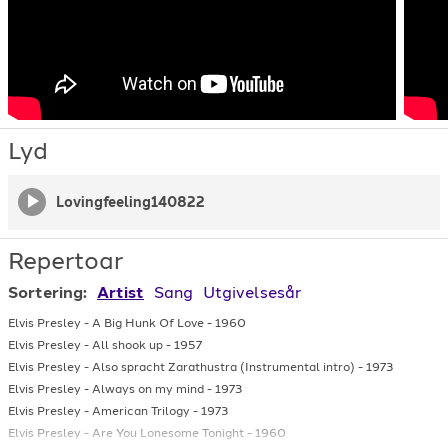
Lyd
Lovingfeeling140822
Repertoar
Sortering:
Artist
Sang
Utgivelsesår
Elvis Presley
-
A Big Hunk Of Love
-
1960
Elvis Presley
-
All shook up
-
1957
Elvis Presley
-
Also spracht Zarathustra (Instrumental intro)
-
1973
Elvis Presley
-
Always on my mind
-
1973
Elvis Presley
-
American Trilogy
-
1973
Elvis Presley
-
Are You Lonesome Tonight
-
1960