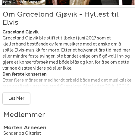
Foto:
Glenn A Sagstad
Elvis Presley
-
My boy
-
1975
Om Graceland Gjøvik - Hyllest til
Elvis Presley
-
Never been to Spain
-
1972
Elvis Presley
-
now or never
-
1956
Elvis
Elvis Presley
-
One night with you
-
1958
Graceland Gjøvik
Elvis Presley
-
Pledging my love
-
1960
Graceland Gjøvik ble stiftet tilbake i juni 2017 som et
Elvis Presley
-
Return to sender
-
1962
kjellerband bestående av fem musikere med et ønske om å
Elvis Presley
-
Stuck on you
-
1960
spille Elvis-musikk for moro. Etter et halvannet års tid med mer
Elvis Presley
-
Suspicious minds
-
1972
eller mindre faste øvinger, ble bandet enige om å gå «all in» og
Elvis Presley
-
That's all right (mama)
-
1954
gjøre et konsertforsøk med både blås og kor, for å se om dette
Elvis Presley
-
The Wonder of You
-
1970
var noe å satse videre på eller ikke.
Elvis Presley
-
Trying to get to you
-
1956
Den første konserten
Elvis Presley
-
You don't have to say you love me
-
1970
Etter flere måneder med hardt arbeid både med det musikalske,
men også rekruttering, stod Graceland Gjøvik den 20.juli 2019
Elvis Presley
-
You were always on my mind
-
1972
klar på scenen for sin første offentlige opptreden. Konserten
Elvis Presley
-
You've lost that lovin' feelin'
-
1970
samlet rekordmange 700 publikummere midt i Gjøviks grønne
Les Mer
lunge, Gjøvik gård, i konsertserien «toner fra tunet».
Musikalsk forbedring
Medlemmer
Uheldigvis så kom det en pandemi til Norge ikke lenge etter, noe
som gjorde det vanskelig å følge opp suksessen i den skala
Morten
Arnesen
bandet ønsket. Bandet brukte pandemitiden til musikalsk
Sanger og Gitarist
forbedring, for å være klare når verden åpnet opp igjen. Bandet