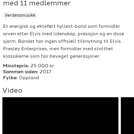
med 11 medlemmer
For arrangører
Verdensmusikk
For musiker
Et energisk og ektefølt hyllest-band som formidler
arven etter Elvis med lidenskap, presisjon og en dose
sjarm. Bandet har ingen offisiell tilknytning til Elvis
Support
Presley Enterprises, men formidler med stolthet
klassikerne som har beveget generasjoner.
Minstepris:
25 000 kr
Sammen siden:
2017
Fylke:
Oppland
Video
TELEFON
+4790640887
E-POST
support@gigplanet.no