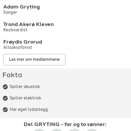
Han gjør også sin egen
Ray Charles tribute-konsert
, med fullt
Adam
Gryting
band eller kapellmester, Trond Akerø Kleven og saksofonist
Sanger
Frøydis Grorud kjent fra NRKs Beat for Beat.
Trond
Akerø Kleven
Keyboardist
Frøydis
Grorud
Altsaksofonist
Les mer om medlemmene
Fakta
Spiller akustisk
Spiller elektrisk
Har eget lydanlegg
Del
GRYTING - far og to sønner
: