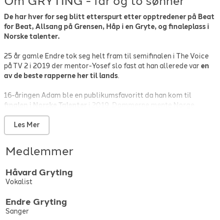
Om GRYTING - far og to sønner
De har hver for seg blitt etterspurt etter opptredener på Beat
for Beat, Allsang på Grensen, Håp i en Gryte, og finaleplass i
Norske talenter.
25 år gamle Endre tok seg helt fram til semifinalen i The Voice
på TV 2 i 2019 der mentor-Yosef slo fast at han allerede var
en
av de beste rapperne her til lands
.
16-åringen Adam ble en publikumsfavoritt da han kom til
finalen i Norske Talenter
i 2019. Dommerne mente Norge
hadde fått en ny stjerne og sammenlignet ham med både
Michael Jackson og Bruno Mars. Han opptrer nå på større
Les Mer
festivaler og kulturhus.
Medlemmer
Pappa Håvard er en erfaren vokalist og korist som
deltatt i
Melodi Grand Prix
og Eurovision Song Contest en rekke ganger.
Håvard
Gryting
Håvard har reist mye med blant annet Åge Sten Nilsen, Ravi,
Vokalist
Sissel Kyrkjebø og KORK. Han er fast medlem av sanggruppa
Mamas Garden, og i tillegg er han for tiden
vokal-coach for The
Endre
Gryting
Voice på TV 2.
Sanger