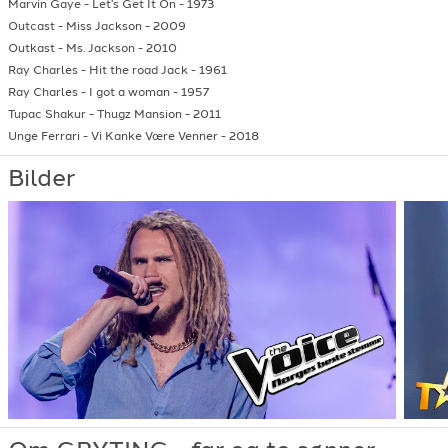
Marvin Gaye
-
Let's Get It On
-
1973
Outcast
-
Miss Jackson
-
2009
Outkast
-
Ms. Jackson
-
2010
Ray Charles
-
Hit the road Jack
-
1961
Ray Charles
-
I got a woman
-
1957
Tupac Shakur
-
Thugz Mansion
-
2011
Unge Ferrari
-
Vi Kanke Være Venner
-
2018
Bilder