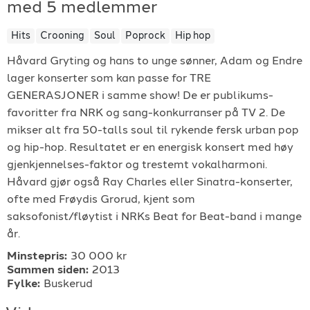
med 5 medlemmer
For arrangører
Hits
Crooning
Soul
Poprock
Hip hop
For musiker
Håvard Gryting og hans to unge sønner, Adam og Endre
lager konserter som kan passe for TRE
GENERASJONER i samme show! De er publikums-
Support
favoritter fra NRK og sang-konkurranser på TV 2. De
mikser alt fra 50-talls soul til rykende fersk urban pop
og hip-hop. Resultatet er en energisk konsert med høy
gjenkjennelses-faktor og trestemt vokalharmoni.
Håvard gjør også Ray Charles eller Sinatra-konserter,
ofte med Frøydis Grorud, kjent som
saksofonist/fløytist i NRKs Beat for Beat-band i mange
TELEFON
år.
+4790640887
Minstepris:
30 000 kr
Sammen siden:
2013
E-POST
Fylke:
Buskerud
support@gigplanet.no