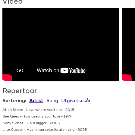
Video
Repertoar
Sortering:
Artist
Sang
Utgivelsesår
Allen Stone
-
Love where you're at
-
2015
Bee Gees
-
How deep is your love
-
1977
Kanye West
-
Gold digger
-
2005
Lille Caesar
-
Hvem kan seile foruten vind
-
2025