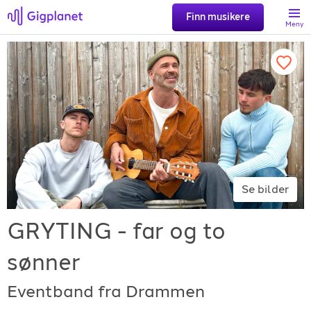
Finn musikere
Meny
Søk
Favoritter
Logg inn
Se bilder
Registrer artist
GRYTING - far og to
sønner
Eventband fra Drammen
Gigplanet