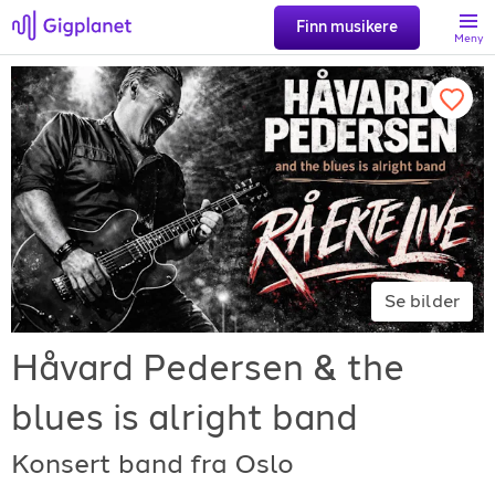
Finn musikere
Meny
Søk
Favoritter
Logg inn
Se bilder
Registrer artist
Håvard Pedersen & the
blues is alright band
Konsert band fra Oslo
Gigplanet