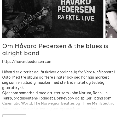
The Rolling Stones
-
Like a rolling stone
-
1995
Stevie Ray Vaughan
-
Mary had a little Lamb
-
1980
Stevie Ray Vaughan
-
Scuttle buttin'
-
1984
Thin Lizzy
-
Don't Believe a Word
-
1976
Tom Petty and The Heartbreakers
-
Mary Jane's Last Dance
-
2003
ZZ Top
-
Jesus Just Left Chicago
-
1973
Om Håvard Pedersen & the blues is
alright band
https://havardpedersen.com
Håvard er gitarist og låtskriver opprinnelig fra Vardø, nå bosatt i
Oslo. Med tre album og flere singler bak seg har han markert
seg som en allsidig musiker med sterk identitet og tydelig
gitaruttrykk.
Gjennom samarbeid med artister som John Norum, Ronni Le
Tekrø, produsentene i bandet Donkeyboy og spiller i band som
Cinematic World, The Norwegian Beatles og Three Men Electric
Jam – samt en rekke live- og partyprosjekter – har han
opparbeidet solid sceneerfaring både i Norge og internasjonalt.