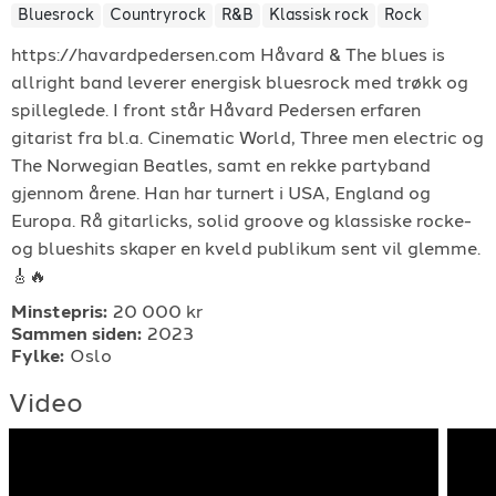
Bluesrock
Countryrock
R&B
Klassisk rock
Rock
For arrangører
https://havardpedersen.com Håvard & The blues is
allright band leverer energisk bluesrock med trøkk og
For musiker
spilleglede. I front står Håvard Pedersen erfaren
gitarist fra bl.a. Cinematic World, Three men electric og
Support
The Norwegian Beatles, samt en rekke partyband
gjennom årene. Han har turnert i USA, England og
Europa. Rå gitarlicks, solid groove og klassiske rocke-
og blueshits skaper en kveld publikum sent vil glemme.
🎸🔥
Minstepris:
20 000 kr
Sammen siden:
2023
TELEFON
Fylke:
Oslo
+4790640887
Video
E-POST
support@gigplanet.no