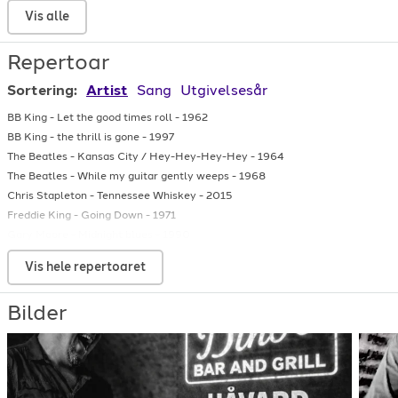
Håvard Pedersen - 01. Det sku bli oss
Vis alle
Repertoar
Håvard Pedersen - 01. Lenge Sia
Sortering:
Artist
Sang
Utgivelsesår
BB King
-
Let the good times roll
-
1962
BB King
-
the thrill is gone
-
1997
The Beatles
-
Kansas City / Hey-Hey-Hey-Hey
-
1964
The Beatles
-
While my guitar gently weeps
-
1968
Chris Stapleton
-
Tennessee Whiskey
-
2015
Freddie King
-
Going Down
-
1971
Gary Moore
-
Midnight blues
-
1990
Gary Moore
-
Parisienne Walkaway
-
1979
Vis hele repertoaret
Gary Moore
-
The blues is allright
-
1984
Håvard Pedersen
-
Please dont leave me
-
2021
Bilder
Håvard Pedersen
-
Still in love with you
-
2011
Håvard Pedersen
-
while my guitar gently weeps
-
2011
Jimi Hendrix
-
Hey Joe
-
1968
John Fogerty
-
Green river
-
1969
Prince
-
Purple rain
-
1984