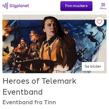
Finn musikere
Meny
Søk
Favoritter
Logg inn
Se bilder
Registrer artist
Heroes of Telemark
Eventband
Eventband fra Tinn
Gigplanet