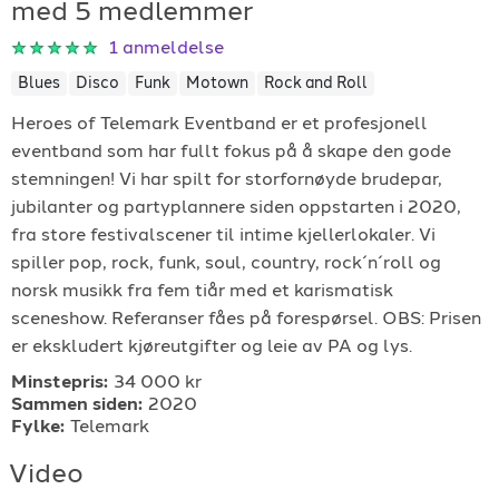
med 5 medlemmer
For arrangører
1
anmeldelse
Blues
Disco
Funk
Motown
Rock and Roll
For musiker
Heroes of Telemark Eventband er et profesjonell
eventband som har fullt fokus på å skape den gode
Support
stemningen! Vi har spilt for storfornøyde brudepar,
jubilanter og partyplannere siden oppstarten i 2020,
fra store festivalscener til intime kjellerlokaler. Vi
spiller pop, rock, funk, soul, country, rock´n´roll og
norsk musikk fra fem tiår med et karismatisk
sceneshow. Referanser fåes på forespørsel. OBS: Prisen
er ekskludert kjøreutgifter og leie av PA og lys.
TELEFON
Minstepris:
34 000 kr
+4790640887
Sammen siden:
2020
Fylke:
Telemark
E-POST
Video
support@gigplanet.no