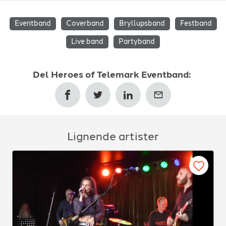
Eventband
Coverband
Bryllupsband
Festband
Live band
Partyband
Del
Heroes of Telemark Eventband
:
Lignende artister