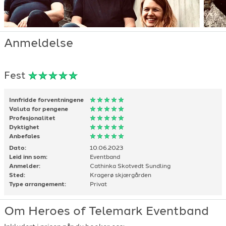
Anmeldelse
Fest
Innfridde forventningene
Valuta for pengene
Profesjonalitet
Dyktighet
Anbefales
Dato:
10.06.2023
Leid inn som:
Eventband
Anmelder:
Cathinka Skotvedt Sundling
Sted:
Kragerø skjærgården
Type arrangement:
Privat
Om Heroes of Telemark Eventband