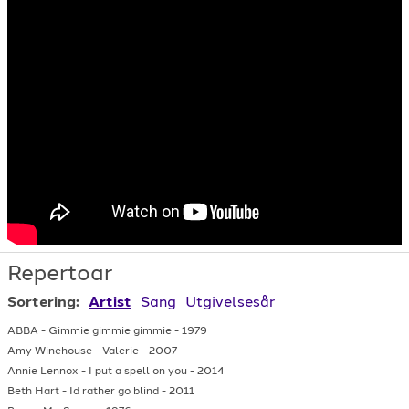
Repertoar
Sortering:
Artist
Sang
Utgivelsesår
ABBA
-
Gimmie gimmie gimmie
-
1979
Amy Winehouse
-
Valerie
-
2007
Annie Lennox
-
I put a spell on you
-
2014
Beth Hart
-
Id rather go blind
-
2011