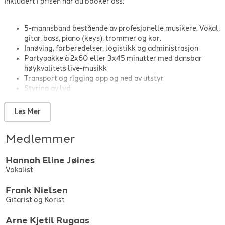
Inkludert i prisen når du booker oss:
5-mannsband bestående av profesjonelle musikere: Vokal,
gitar, bass, piano (keys), trommer og kor.
Innøving, forberedelser, logistikk og administrasjon
Partypakke à 2x60 eller 3x45 minutter med dansbar
høykvalitets live-musikk
Transport og rigging opp og ned av utstyr
Styring av lyd
OBS: prisene er ekskludert leie av PA, lys og reiseutgifter og
Les Mer
tilkommer som følger:
Leie av vårt toppkvalitets lyd- og lysutstyr: + 6500
Medlemmer
Kjøring:
Hannah Eline
Jøines
Grunnpris: Tinn i Telemark/1 times omegn: +2000,-
Vokalist
1-2 timer unna Tinn: +3000,-
2-3 timer unna Tinn: +4000,-
Frank
Nielsen
Ved mer enn 3 timer unna, ta kontakt for et godt tilbud.
Gitarist og Korist
Arne Kjetil
Rugaas