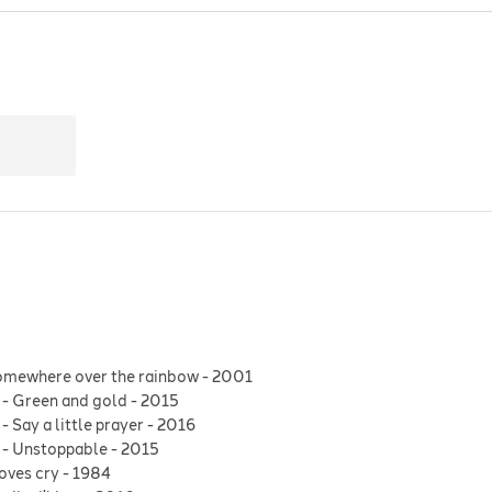
omewhere over the rainbow
-
2001
-
Green and gold
-
2015
-
Say a little prayer
-
2016
-
Unstoppable
-
2015
oves cry
-
1984