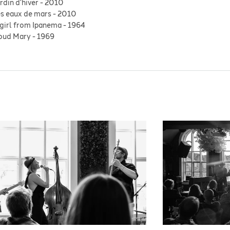
rdin d'hiver
-
2010
s eaux de mars
-
2010
girl from Ipanema
-
1964
oud Mary
-
1969