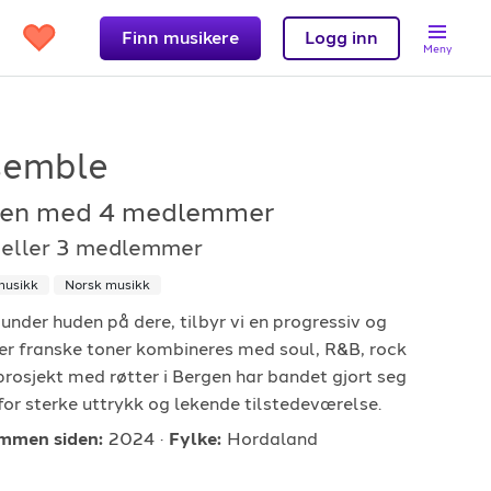
Finn musikere
Logg inn
Meny
semble
gen
med 4 medlemmer
Support
2 eller 3 medlemmer
et?
Kontakt oss
musikk
Norsk musikk
der huden på dere, tilbyr vi en progressiv og
 band
Hjelpesenter
er franske toner kombineres med soul, R&B, rock
Logg inn
prosjekt med røtter i Bergen har bandet gjort seg
for sterke uttrykk og lekende tilstedeværelse.
mmen siden:
2024
Fylke:
Hordaland