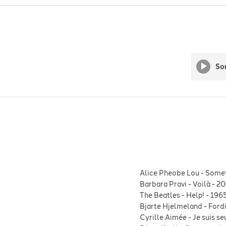
So
Alice Pheobe Lou
-
Somet
Barbara Pravi
-
Voilà
-
20
The Beatles
-
Help!
-
196
Bjarte Hjelmeland
-
Fordi
Cyrille Aimée
-
Je suis se