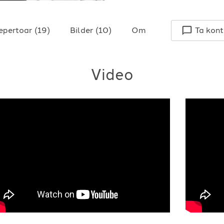
epertoar
(
19
)
Bilder
(
10
)
Om
Ta kont
Video