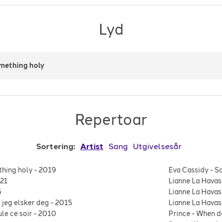
Lyd
mething holy
Repertoar
Sortering:
Artist
Sang
Utgivelsesår
hing holy
-
2019
Eva Cassidy
-
S
21
Lianne La Havas
5
Lianne La Havas
 jeg elsker deg
-
2015
Lianne La Havas
ule ce soir
-
2010
Prince
-
When d