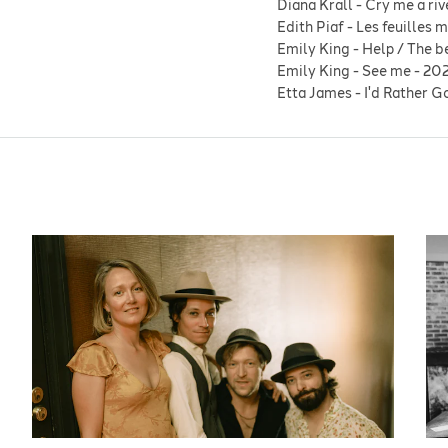
Diana Krall
-
Cry me a riv
Edith Piaf
-
Les feuilles 
Emily King
-
Help / The b
Emily King
-
See me
-
20
Etta James
-
I'd Rather G