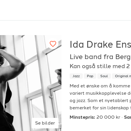
Ida Drake En
Live band fra Ber
or arrangører
For musiker
Kan også stille med 
ordan fungerer det?
Hvordan fungerer d
Jazz
Pop
Soul
Original 
Med et ønske om å komme un
k etter underholdning
Registrer solist eller
variert musikkopplevelse d
vordan booke i 2026
Se referanser
og jazz. Som et nyetablert 
bemerket for sin lidenskap 
Minstepris:
20 000 kr
Sa
Se bilder