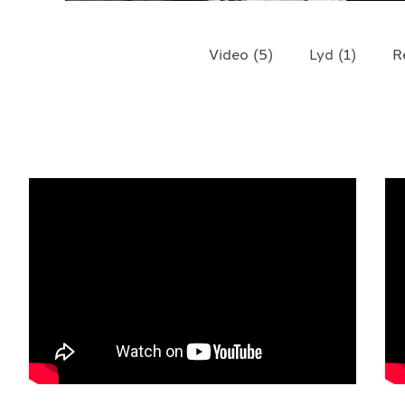
TELEFON
+4790640887
Video
(
5
)
Lyd
(
1
)
R