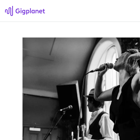
Gigplanet
F
Om Gigplanet
Hv
Artikler
Sø
H