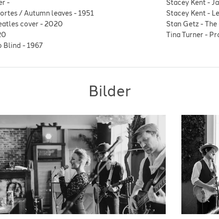
er
-
Stacey Kent
-
Ja
mortes / Autumn leaves
-
1951
Stacey Kent
-
Le
eatles cover
-
2020
Stan Getz
-
The 
20
Tina Turner
-
Pr
o Blind
-
1967
Bilder