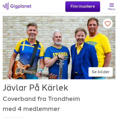
Finn musikere
Meny
Søk
Favoritter
Logg inn
Se bilder
Registrer artist
Jävlar På Kärlek
Coverband fra Trondheim
med 4 medlemmer
Gigplanet