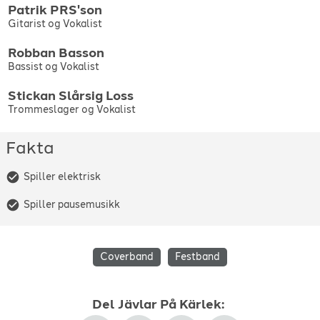
Patrik
PRS'son
Tomas Ledin
-
Sommaren är kort
-
1982
Gitarist og Vokalist
Robban
Basson
Bassist og Vokalist
Stickan
Slårsig Loss
Trommeslager og Vokalist
Fakta
Spiller elektrisk
Spiller pausemusikk
Coverband
Festband
Del
Jävlar På Kärlek
: