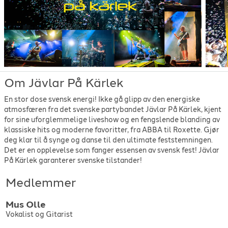
Glenmark, Eriksson, Strømstedt
-
när vi graver guld i usa
-
1994
Gyllene tider
-
När vi två blir en
-
1981
Gyllene tider
-
Sommartider
-
1982
Herreys
-
Diggiloo Diggiley
-
1984
Håkan Hellström
-
Kom igen, Lena!
-
2002
Ida-Lova
-
Svagare än jag
-
2026
Kent
-
Kjärleken ventar
-
2016
Magnus Uggla
-
Jag Mår Illa
-
1989
Om Jävlar På Kärlek
Magnus Uggla
-
Kung För En Dag
-
1997
En stor dose svensk energi! Ikke gå glipp av den energiske
Niklas Strömstedt
-
Om
-
1990
atmosfæren fra det svenske partybandet Jävlar På Kärlek, kjent
Perikles
-
Var ska vi sova i natt
-
2002
for sine uforglemmelige liveshow og en fengslende blanding av
Petra Marklund
-
Hânderna mot himlen
-
2012
klassiske hits og moderne favoritter, fra ABBA til Roxette. Gjør
Robyn
-
Dancing on my own
-
2010
deg klar til å synge og danse til den ultimate feststemningen.
Robyn
-
Hang With Me
-
2010
Det er en opplevelse som fanger essensen av svensk fest! Jävlar
Ronny och Ragge
-
Köra Fort Som Fan
-
1993
På Kärlek garanterer svenske tilstander!
Roxette
-
It Must Have Been Love
-
1992
Medlemmer
Roxette
-
Sleeping in my car
-
1988
Roxette
-
The look
-
1988
Thomas Stenstrøm
-
Slå meg hårt i ansiktet
-
2014
Mus
Olle
Tomas Ledin
-
I natt är jag din
-
1977
Vokalist og Gitarist
Tomas Ledin
-
Lika Hopplöst Förälskad
-
1996