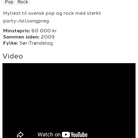
Pop
Rock
For arrangører
Hyllest til svensk pop og rock med sterkt
party-/allsangpreg.
For musiker
Minstepris:
60 000 kr
Sammen siden:
2009
Fylke:
Sør-Trøndelag
Support
Video
TELEFON
+4790640887
E-POST
support@gigplanet.no