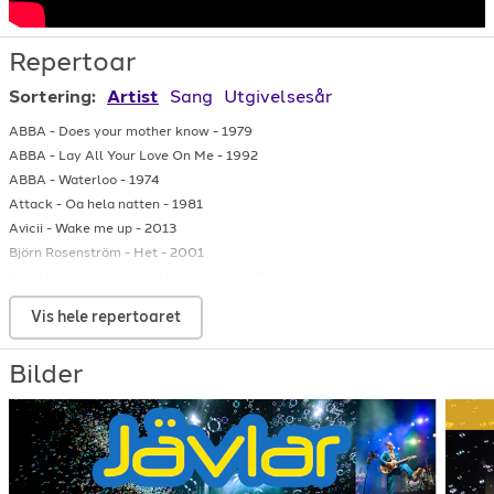
Repertoar
Sortering:
Artist
Sang
Utgivelsesår
ABBA
-
Does your mother know
-
1979
ABBA
-
Lay All Your Love On Me
-
1992
ABBA
-
Waterloo
-
1974
Attack
-
Oa hela natten
-
1981
Avicii
-
Wake me up
-
2013
Björn Rosenström
-
Het
-
2001
Björn Rosenström
-
Vi är Pojkarna Som Busar (Raggarrock)
-
1996
Björn Skifs
-
Härligt, härligt men farligt, farligt
-
1977
Vis hele repertoaret
Bjørn Skifs
-
Hooked on a feeling
-
1974
Carola
-
Fångad Av En Stormvind
-
1991
Bilder
Christer Sandelin
-
Den hon vill ha
-
1989
Elov & Beny, Sofie Svensson & Dom Där
-
Bubbel På Balkongen
-
2022
Europe
-
The final countdown
-
1986
FreeStyle
-
Vill Ha Dig I Mörkret Hos Mig
-
1981
Glenmark, Eriksson, Strømstedt
-
En jævel på kærlek
-
1995