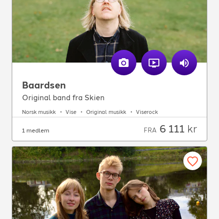
Baardsen
Original band fra Skien
Norsk musikk
Vise
Original musikk
Viserock
6 111
kr
FRA
1 medlem