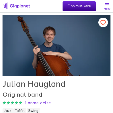
Finn musikere
Meny
Søk
Favoritter
Logg inn
Registrer artist
Julian Haugland
Original band
1
anmeldelse
Gigplanet
Jazz
Taffel
Swing