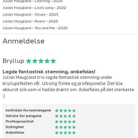
Julian Haugland
-
Learning
-
2025
Julian Haugland
-
Lisa's song
-
2022
Julian Haugland
-
Olives
-
2025
Julian Haugland
-
Rivers
-
2025
Julian Haugland
-
You and Me
-
2025
Anmeldelse
Bryllup
Lagde fantastisk stemning, anbefales!
Julian Haugland trio lagde fantastisk stemning under
bryllupsfesten vår. Utrolig flinke og profesjonelle. Det ble
akkurat slik som vi hadde drømt om. Anbefales på det sterkeste
:)
Innfridde forventningene
Valuta for pengene
Profesjonalitet
Dyktighet
Anbefales