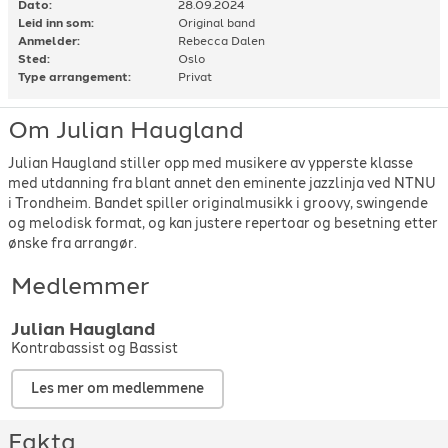
Dato:
28.09.2024
Leid inn som:
Original band
Anmelder:
Rebecca Dalen
Sted:
Oslo
Type arrangement:
Privat
Om Julian Haugland
Julian Haugland stiller opp med musikere av ypperste klasse
med utdanning fra blant annet den eminente jazzlinja ved NTNU
i Trondheim. Bandet spiller originalmusikk i groovy, swingende
og melodisk format, og kan justere repertoar og besetning etter
ønske fra arrangør.
Medlemmer
Julian
Haugland
Kontrabassist og Bassist
Les mer om medlemmene
Fakta