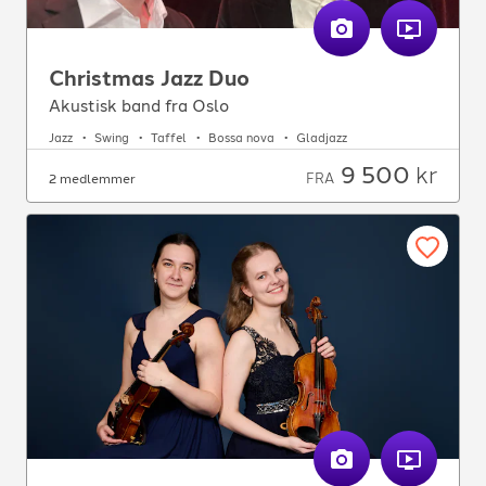
Christmas Jazz Duo
Akustisk band fra Oslo
Jazz
Swing
Taffel
Bossa nova
Gladjazz
9 500
kr
FRA
2 medlemmer