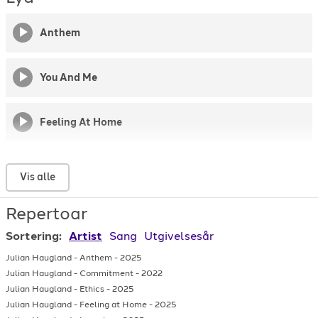
Anthem
You And Me
Feeling At Home
Ethics
Vis alle
Repertoar
Rivers
Sortering:
Artist
Sang
Utgivelsesår
Learning
Julian Haugland
-
Anthem
-
2025
Julian Haugland
-
Commitment
-
2022
Julian Haugland
-
Ethics
-
2025
Olives
Julian Haugland
-
Feeling at Home
-
2025