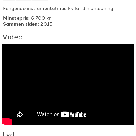
Fengende instrumentalmusikk for din anledning!
For arrangører
Minstepris:
6 700 kr
Sammen siden:
2015
For musiker
Video
Support
TELEFON
+4790640887
E-POST
support@gigplanet.no
Lyd