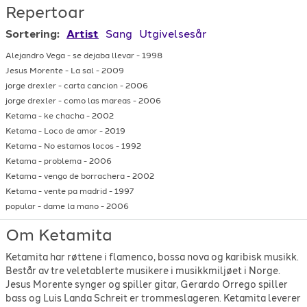
Repertoar
Sortering:
Artist
Sang
Utgivelsesår
Alejandro Vega
-
se dejaba llevar
-
1998
Jesus Morente
-
La sal
-
2009
jorge drexler
-
carta cancion
-
2006
jorge drexler
-
como las mareas
-
2006
Ketama
-
ke chacha
-
2002
Ketama
-
Loco de amor
-
2019
Ketama
-
No estamos locos
-
1992
Ketama
-
problema
-
2006
Ketama
-
vengo de borrachera
-
2002
Ketama
-
vente pa madrid
-
1997
popular
-
dame la mano
-
2006
Om Ketamita
Ketamita har røttene i flamenco, bossa nova og karibisk musikk.
Består av tre veletablerte musikere i musikkmiljøet i Norge.
Jesus Morente synger og spiller gitar, Gerardo Orrego spiller
bass og Luis Landa Schreit er trommeslageren. Ketamita leverer