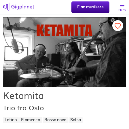
Finn musikere
Meny
Søk
Favoritter
Logg inn
Registrer artist
Ketamita
Trio fra Oslo
Latino
Flamenco
Bossa nova
Salsa
Gigplanet