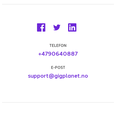
TELEFON
+4790640887
E-POST
support@gigplanet.no