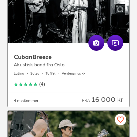
CubanBreeze
Akustisk band fra Oslo
Latino
Salsa
Taffel
Verdensmusikk
(
4
)
16 000
kr
FRA
4 medlemmer