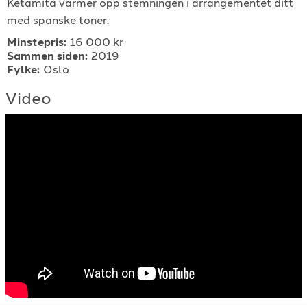
Ketamita varmer opp stemningen i arrangementet ditt
For arrangører
med spanske toner.
Minstepris:
16 000 kr
Sammen siden:
2019
For musiker
Fylke:
Oslo
Video
Support
TELEFON
+4790640887
E-POST
support@gigplanet.no