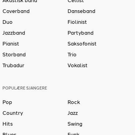
Akustisk band
Cellist
Coverband
Danseband
Duo
Fiolinist
Jazzband
Partyband
Pianist
Saksofonist
Storband
Trio
Trubadur
Vokalist
POPULÆRE SJANGERE
Pop
Rock
Country
Jazz
Hits
Swing
Blues
Funk