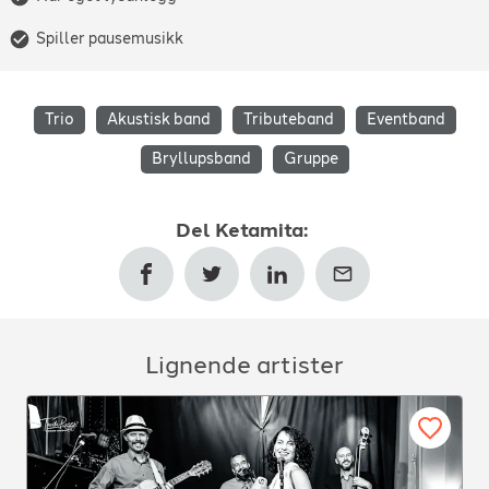
Spiller pausemusikk
Trio
Akustisk band
Tributeband
Eventband
Bryllupsband
Gruppe
Del
Ketamita
:
Lignende artister