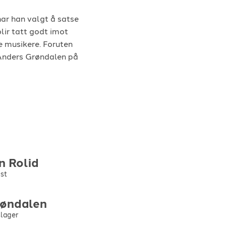
ar han valgt å satse
blir tatt godt imot
e musikere. Foruten
 Anders Grøndalen på
n
Rolid
ist
øndalen
lager