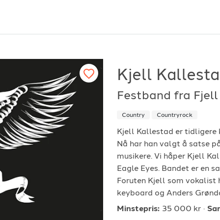
Kjell Kallest
Festband fra Fjel
or arrangører
For musiker
Country
Countryrock
ordan fungerer det?
Hvordan fungerer d
Kjell Kallestad er tidliger
Nå har han valgt å satse p
k etter underholdning
Registrer solist eller
musikere. Vi håper Kjell Ka
vordan booke i 2026
Se referanser
Eagle Eyes. Bandet er en s
Foruten Kjell som vokalist 
keyboard og Anders Grønda
Minstepris:
35 000 kr
Sa