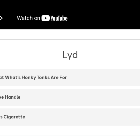
Lyd
at What's Honky Tonks Are For
ve Handle
is Cigarette