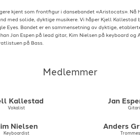
ligere kjent som frontfigur i dansebandet «Aristocats». Nå h
and med solide, dyktige musikere. Vi håper Kjell Kallestad 
gle Eyes. Bandet er en sammensetning av dyktige, etablert
r han Jan Espen på lead gitar, Kim Nielsen på keyboard og
atlistuen på Bass.
Medlemmer
ll
Kallestad
Jan Espe
Vokalist
Gitar
im
Nielsen
Anders
Gr
Keyboardist
Trommes