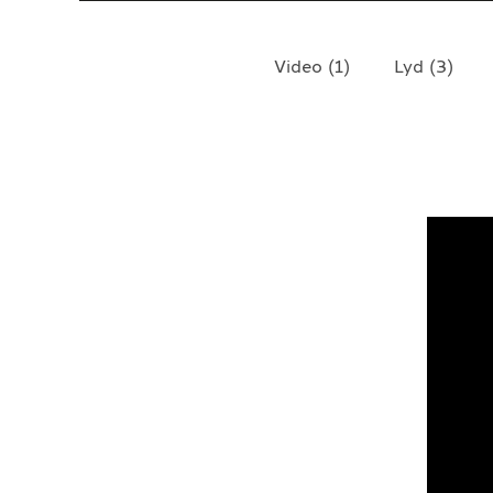
TELEFON
+4790640887
Video
(
1
)
Lyd
(
3
)