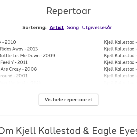
Repertoar
Sortering:
Artist
Sang
Utgivelsesår
y
-
2010
Kjell Kallestad
Rides Away
-
2013
Kjell Kallestad
Bottle Let Me Down
-
2009
Kjell Kallestad
 Feelin'
-
2011
Kjell Kallestad
 Are Crazy
-
2008
Kjell Kallestad
round
-
2001
Kjell Kallestad
han The Rest
-
2006
Kjell Kallestad
ou
-
1999
Lee Roy Parnell
is Down
-
2004
Respatexans
-
W
Vis hele repertoaret
 from the pain
-
2009
Vince Gill
-
I Qu
 on the moon
-
2017
Vince Gill
-
Liza
Om Kjell Kallestad & Eagle Eye