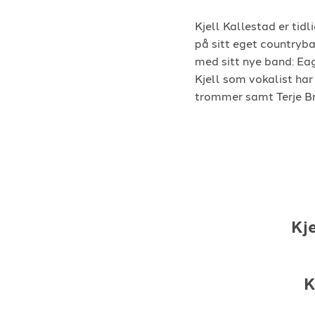
Kjell Kallestad er tid
på sitt eget countryb
med sitt nye band: Ea
Kjell som vokalist ha
trommer samt Terje Br
Kje
K