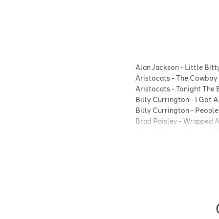
Alan Jackson
-
Little Bitt
Aristocats
-
The Cowboy 
Aristocats
-
Tonight The 
Billy Currington
-
I Got A
Billy Currington
-
People
Brad Paisley
-
Wrapped A
Chris LeDoux
-
Tougher T
George Strait
-
One Of Y
George Strait
-
Write Th
Hallur Joensen
-
Run away
Kjell Kallestad
-
Dancing