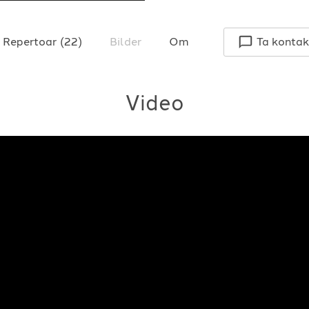
Repertoar
(
22
)
Bilder
Om
Ta kontak
Video