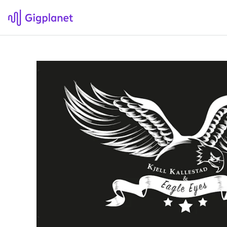
Gigplanet
F
Om Gigplanet
Hv
Artikler
Sø
H