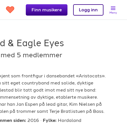
Finn musikere
Logg inn
Meny
ad & Eagle Eyes
l
med 5 medlemmer
Support
et?
Kontakt oss
e kjent som frontfigur i dansebandet «Aristocats».
å sitt eget countryband med solide, dyktige
 band
Hjelpesenter
llestad blir tatt godt imot med sitt nye band:
Logg inn
ammensetning av dyktige, etablerte musikere.
har han Jan Espen på lead gitar, Kim Nielsen på
len på trommer samt Terje Bratlistuen på Bass.
mmen siden:
2016
Fylke:
Hordaland