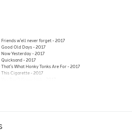
-
Friends w'ell never forget
-
2017
-
Good Old Days
-
2017
-
Now Yesterday
-
2017
-
Quicksand
-
2017
-
That's What Honky Tonks Are For
-
2017
-
This Cigarette
-
2017
-
You Don't Know Jack
-
2017
-
We All Get Lucky Sometimes
-
1995
ho's Giving To Her
-
1998
it
-
1991
 Jane
-
1991
s