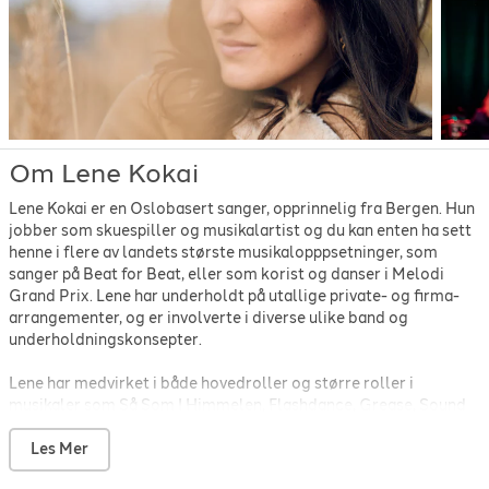
Prince
-
How come you don't call me?
-
1982
Queen
-
Somebody to love
-
1976
Radka Toneff
-
The moon's a harsh mistress
-
1982
Sarah Dawn Finer
-
Kärleksvisan
-
2010
Stevie Wonder
-
For once in my life (acoustic cover)
-
1968
Ted Gärdestad
-
För Kärlekens Skull
-
1993
Toto
-
I'll supply the love
-
1979
Om Lene Kokai
Vamp
-
Tir n'a Noir
-
1993
Veronica Maggio
-
Jag kommer
-
2011
Lene Kokai er en Oslobasert sanger, opprinnelig fra Bergen. Hun
Whitney Houston
-
I wanna dance with somebody
-
2022
jobber som skuespiller og musikalartist og du kan enten ha sett
henne i flere av landets største musikalopppsetninger, som
sanger på Beat for Beat, eller som korist og danser i Melodi
Grand Prix. Lene har underholdt på utallige private- og firma-
arrangementer, og er involverte i diverse ulike band og
underholdningskonsepter.
Lene har medvirket i både hovedroller og større roller i
musikaler som Så Som I Himmelen, Flashdance, Grease, Sound
Of Music, Chess, Jesus Christ Superstar, Little Shop Of Horrors
for å nevne noen. Hun har i flere år turnert landet med diverse
Les Mer
underholdningskonsepter som for eksempel Wallmans On Tour,