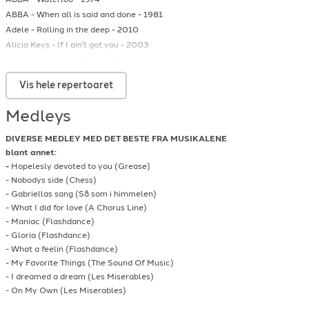
ABBA
-
When all is said and done
-
1981
Adele
-
Rolling in the deep
-
2010
Alicia Keys
-
If I ain't got you
-
2003
Amy Winehouse
-
Valerie
-
2007
The Beatles
-
All my loving
-
1964
Vis hele repertoaret
Bob Dylan
-
To make you feel my love
-
1997
Bonnie Tyler
-
Holding out for a hero
-
1984
Medleys
Bruno Mars
-
Treasure
-
2013
Chaka Khan
-
Ain't nobody
-
1983
DIVERSE MEDLEY MED DET BESTE FRA MUSIKALENE
Chaka Khan
-
We can work it out
-
1981
blant annet:
Dolly Parton
-
I will always love you
-
1974
-
Hopelesly devoted to you (Grease)
- Nobodys side (Chess)
Donna Summer
-
Hot Stuff
-
1979
- Gabriellas sang (Så som i himmelen)
The Doobie Brothers
-
Long train runnin'
-
1973
- What I did for love (A Chorus Line)
Ellie Goulding
-
How Long Will I Love You
-
2012
- Maniac (Flashdance)
Etta James
-
I'd Rather Go Blind
-
1967
- Gloria (Flashdance)
Etta James
-
Somethings got a hold on me
-
1962
- What a feelin (Flashdance)
Gabrielle
-
Regn fra blå himmel (akustisk)
-
2013
- My Favorite Things (The Sound Of Music)
Gloria Gaynor
-
I Will Survive
-
1978
- I dreamed a dream (Les Miserables)
Heart
-
Alone
-
1987
- On My Own (Les Miserables)
Helen Sjöholm
-
Gabriellas sång
-
2004