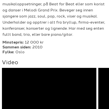
musikaloppsetninger, på Beat for Beat eller som korist
For arrangører
og danser i Melodi Grand Prix. Beveger seg innen
sjangere som jazz, soul, pop, rock, viser og musikal.
For musiker
Underholder og opptrer i alt fra bryllup, firma-eventer,
konferanser, konserter og lignende. Har med seg enten
Support
fullt band, trio, eller bare piano/gitar.
Minstepris:
12 000 kr
Sammen siden:
2010
Fylke:
Oslo
Video
TELEFON
+4790640887
E-POST
support@gigplanet.no