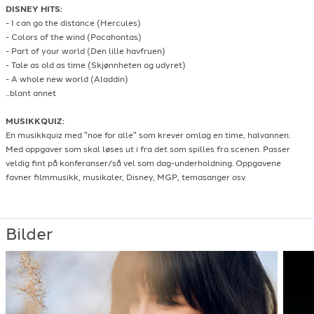
Irene Cara
-
Flashdance...what a feeling
-
1983
DISNEY HITS:
- I can go the distance (Hercules)
The Jackson 5
-
Blame it on the boogie
-
1978
- Colors of the wind (Pocahontas)
Jan Eggum
-
En natt forbi
-
1979
- Part of your world (Den lille havfruen)
Janis Joplin
-
Piece of my heart
-
1968
- Tale as old as time (Skjønnheten og udyret)
Katy Perry
-
Firework
-
2010
- A whole new world (Aladdin)
Laura Brannigan
-
Gloria
-
1982
...blant annet
Lene Kokai & Christan Stähler
-
I Morgen
-
2022
Lene Kokai & Christan Stähler
-
Take me or leave me (Cover fra Rent The
MUSIKKQUIZ:
Musical)
-
En musikkquiz med "noe for alle" som krever omlag en time, halvannen.
Lene Kokai & Christian Stähler
-
Fame (acoustic cover)
-
2018
Med oppgaver som skal løses ut i fra det som spilles fra scenen. Passer
Lene Kokai & Christian Stähler
-
Hopelesly devoted to you (acoustic cover)
veldig fint på konferanser/så vel som dag-underholdning. Oppgavene
favner filmmusikk, musikaler, Disney, MGP, temasanger osv.
-
Lene Kokai & Christian Stähler
-
What A Feelin' (acoustic cover)
-
Lisa Nilsson
-
Säg det igen
-
2001
Marion Montgomery (og Frank Sinatra)
-
That's life
-
1964
Bilder
Matoma & Becky Hill
-
False Alarm
-
2008
Meghan Trainor
-
All about that bass
-
2014
Musikaler
-
Diverse kjente hits
-
Petra Marklund
-
Händerna mot himlen
-
2012
Pointer Sisters
-
I'm so exited
-
1982