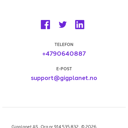
TELEFON
+4790640887
E-POST
support@gigplanet.no
Gigplanet AS · Org.nr 914 535 832 · ©
2026