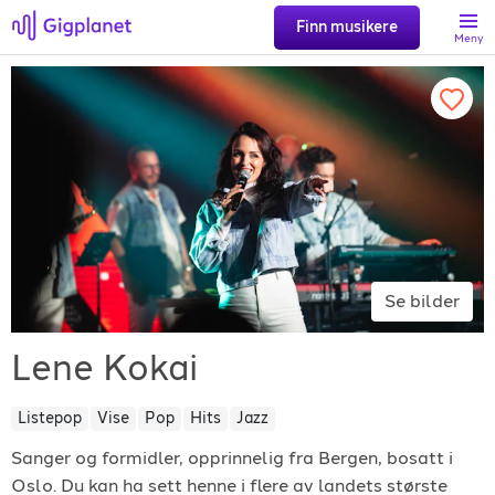
Finn musikere
Meny
Søk
Favoritter
Logg inn
Se bilder
Registrer artist
Lene Kokai
Listepop
Vise
Pop
Hits
Jazz
Sanger og formidler, opprinnelig fra Bergen, bosatt i
Gigplanet
Oslo. Du kan ha sett henne i flere av landets største