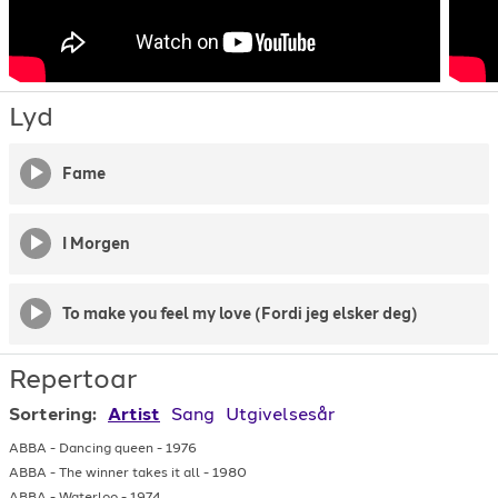
Lyd
Fame
I Morgen
To make you feel my love (Fordi jeg elsker deg)
Repertoar
Sortering:
Artist
Sang
Utgivelsesår
ABBA
-
Dancing queen
-
1976
ABBA
-
The winner takes it all
-
1980
ABBA
-
Waterloo
-
1974