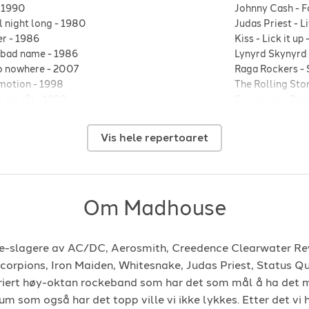
-
1990
Johnny Cash
-
F
 night long
-
1980
Judas Priest
-
L
er
-
1986
Kiss
-
Lick it up
a bad name
-
1986
Lynyrd Skynyrd
o nowhere
-
2007
Raga Rockers
-
 motion
-
1998
The Rolling Sto
r og våt
-
1990
Scorpions
-
Rock
vival
-
Up around the band
-
Status Quo
-
Ca
Status Quo
-
Ro
Vis hele repertoaret
1991
Thin Lizzy
-
Jail
987
Twisted sister
-
1986
Whitesnake
-
Fo
 myself
-
1990
ZZ Top
-
Sharp 
Om Madhouse
your hands to yourself
-
1986
Åge Aleksander
-
2009
e-slagere av AC/DC, Aerosmith, Creedence Clearwater Rev
corpions, Iron Maiden, Whitesnake, Judas Priest, Status Qu
ariert høy-oktan rockeband som har det som mål å ha det
um som også har det topp ville vi ikke lykkes. Etter det vi 