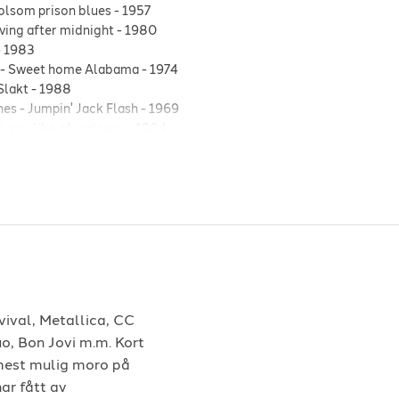
olsom prison blues
-
1957
iving after midnight
-
1980
-
1983
-
Sweet home Alabama
-
1974
Slakt
-
1988
nes
-
Jumpin' Jack Flash
-
1969
 you like a hurricane
-
1984
roline
-
1973
ll over Beethoven
-
2000
break
-
1976
We're not gonna take it
-
1984
ol for your loving
-
1980
dressed man
-
1983
sen
-
Levva livet!
-
1984
ival, Metallica, CC
o, Bon Jovi m.m. Kort
 mest mulig moro på
har fått av