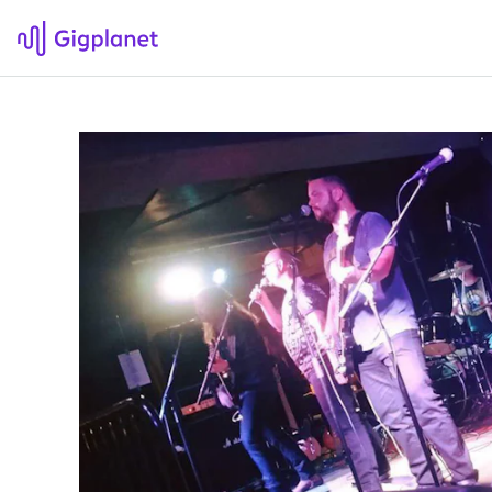
Gigplanet
F
Om Gigplanet
Hv
Artikler
Sø
H