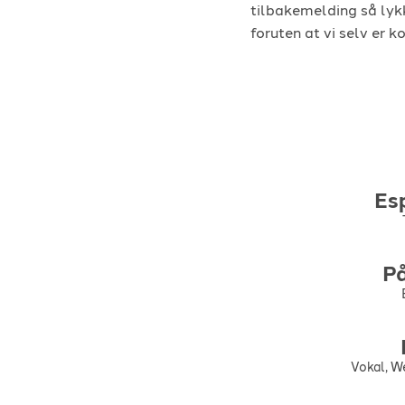
tilbakemelding så lyk
foruten at vi selv er 
Es
P
Vokal, W