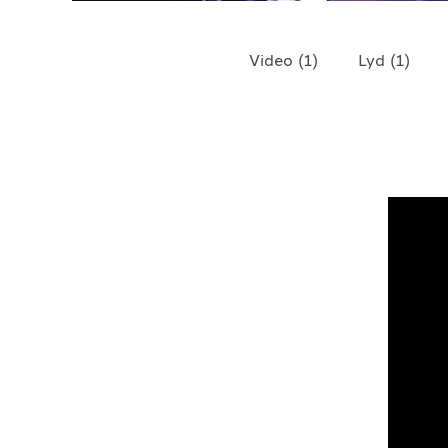
TELEFON
+4790640887
Video
(
1
)
Lyd
(
1
)