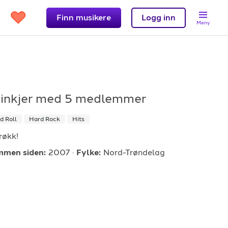
Finn musikere
Logg inn
Meny
inkjer
med 5 medlemmer
Support
d Roll
Hard Rock
Hits
et?
Kontakt oss
røkk!
 band
Hjelpesenter
men siden:
2007
Fylke:
Nord-Trøndelag
Logg inn