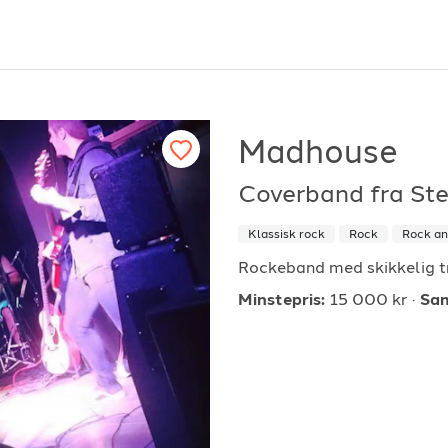
Madhouse
Coverband fra Ste
or arrangører
For musiker
Klassisk rock
Rock
Rock an
ordan fungerer det?
Hvordan fungerer d
Rockeband med skikkelig t
k etter underholdning
Registrer solist eller
Minstepris:
15 000 kr
Sam
vordan booke i 2026
Se referanser