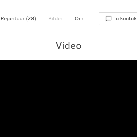
Repertoar
(
28
)
Bilder
Om
Ta kontak
Video