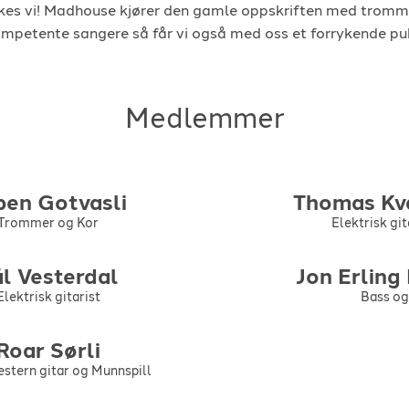
kes vi! Madhouse kjører den gamle oppskriften med trommer
kompetente sangere så får vi også med oss et forrykende pu
Medlemmer
pen
Gotvasli
Thomas
Kv
Trommer og Kor
Elektrisk gi
ål
Vesterdal
Jon Erling
Elektrisk gitarist
Bass og
Roar
Sørli
estern gitar og Munnspill