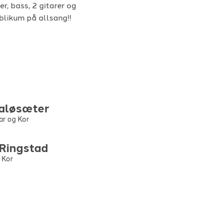
, bass, 2 gitarer og
blikum på allsang!!
aløsæter
tar og Kor
Ringstad
 Kor