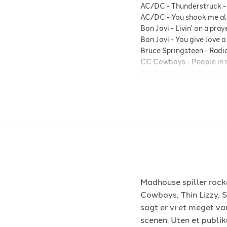
AC/DC
-
Thunderstruck
AC/DC
-
You shook me all
Bon Jovi
-
Livin' on a pray
Bon Jovi
-
You give love 
Bruce Springsteen
-
Radi
CC Cowboys
-
People in
CC Cowboys
-
Vill, vakke
Creedence Clearwater Re
1970
D-A-D
-
Bad Craziness
-
Def Leppard
-
Animal
-
1
Europe
-
Rock the night
-
Gary Moore
-
Walking by
Georgia Satelites
-
Keep 
Jace Everett
-
Bad things
Madhouse spiller rock
Cowboys, Thin Lizzy, S
sagt er vi et meget v
scenen. Uten et publik