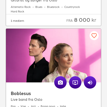
Gitarist og sanger fra Oslo
Alternativ Rock
Blues
Bluesrock
Countryrock
Hard Rock
8 000
kr
FRA
1 medlem
Boblesus
Live band fra Oslo
Pop
Vise
Jazz
Bossa nova
Indie