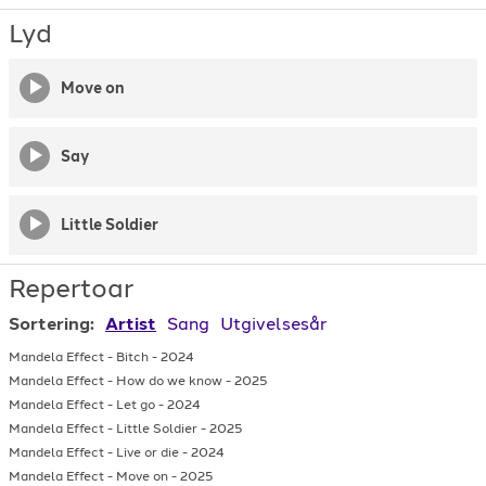
Lyd
Move on
Say
Little Soldier
Repertoar
Sortering:
Artist
Sang
Utgivelsesår
Mandela Effect
-
Bitch
-
2024
Mandela Effect
-
How do we know
-
2025
Mandela Effect
-
Let go
-
2024
Mandela Effect
-
Little Soldier
-
2025
Mandela Effect
-
Live or die
-
2024
Mandela Effect
-
Move on
-
2025