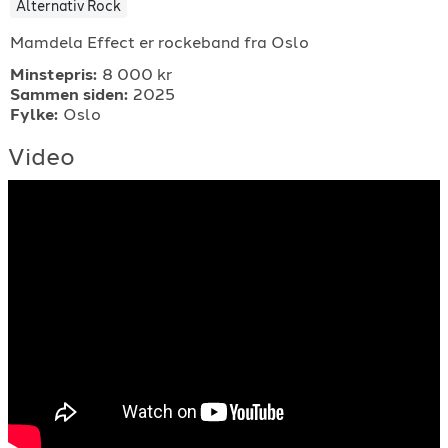
Alternativ Rock
For arrangører
Mamdela Effect er rockeband fra Oslo
Minstepris:
8 000 kr
For musiker
Sammen siden:
2025
Fylke:
Oslo
Support
Video
TELEFON
+4790640887
E-POST
support@gigplanet.no