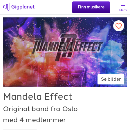
Finn musikere
Meny
Søk
Favoritter
Logg inn
Se bilder
Registrer artist
Mandela Effect
Original band fra Oslo
med 4 medlemmer
Gigplanet