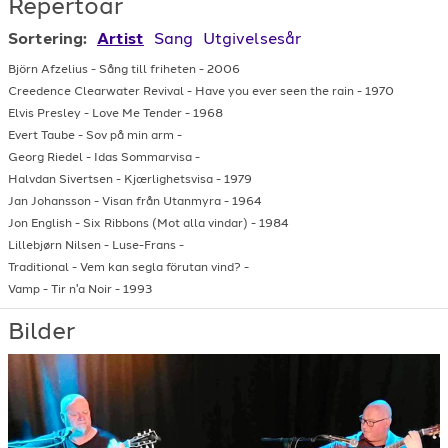
Repertoar
Sortering:
Artist
Sang
Utgivelsesår
Björn Afzelius
-
Sång till friheten
-
2006
Creedence Clearwater Revival
-
Have you ever seen the rain
-
1970
Elvis Presley
-
Love Me Tender
-
1968
Evert Taube
-
Sov på min arm
-
Georg Riedel
-
Idas Sommarvisa
-
Halvdan Sivertsen
-
Kjærlighetsvisa
-
1979
Jan Johansson
-
Visan från Utanmyra
-
1964
Jon English
-
Six Ribbons (Mot alla vindar)
-
1984
Lillebjørn Nilsen
-
Luse-Frans
-
Traditional
-
Vem kan segla förutan vind?
-
Vamp
-
Tir n'a Noir
-
1993
Bilder