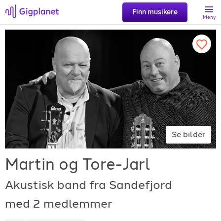
Finn musikere
Meny
Søk
Favoritter
Logg inn
Se bilder
Registrer artist
Martin og Tore-Jarl
Akustisk band fra Sandefjord
med 2 medlemmer
Gigplanet