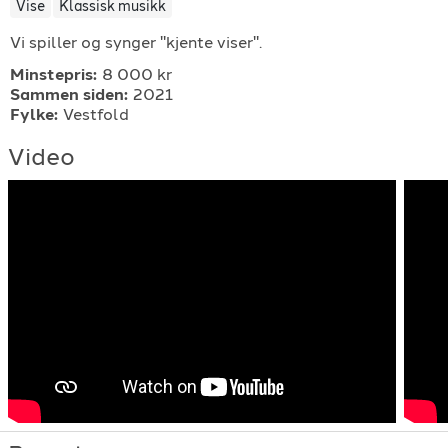
Vise
Klassisk musikk
For arrangører
Vi spiller og synger "kjente viser".
Minstepris:
8 000 kr
For musiker
Sammen siden:
2021
Fylke:
Vestfold
Support
Video
TELEFON
+4790640887
E-POST
support@gigplanet.no