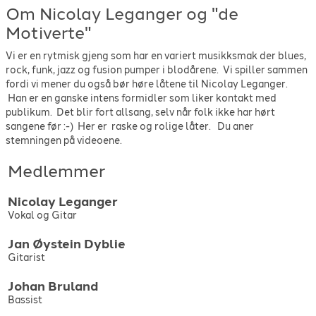
Nicolay Leganger
-
Reni
-
2021
Om Nicolay Leganger og "de
Nicolay Leganger
-
Se meg
-
2016
Motiverte"
Nicolay Leganger
-
Solsangen
-
2019
Nicolay Leganger
-
Sov no, vesle barnet
-
2016
Vi er en rytmisk gjeng som har en variert musikksmak der blues,
rock, funk, jazz og fusion pumper i blodårene. Vi spiller sammen
Nicolay Leganger
-
Tiden og Rommet
-
2021
fordi vi mener du også bør høre låtene til Nicolay Leganger.
Nicolay Leganger
-
Ute på tur
-
2020
Han er en ganske intens formidler som liker kontakt med
Nicolay Leganger
-
Uten Frykt
-
2016
publikum. Det blir fort allsang, selv når folk ikke har hørt
Nicolay Leganger
-
Vi som søker lyken
-
2016
sangene før :-) Her er raske og rolige låter. Du aner
Nicolay Leganger
-
Vår Verden
-
2020
stemningen på videoene.
Medlemmer
Nicolay
Leganger
Vokal og Gitar
Jan Øystein
Dyblie
Gitarist
Johan
Bruland
Bassist