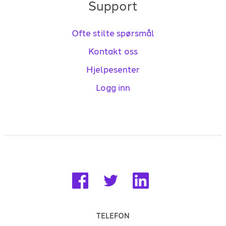
Support
Ofte stilte spørsmål
Kontakt oss
Hjelpesenter
Logg inn
TELEFON