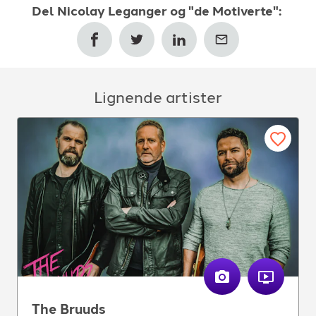
Del
Nicolay Leganger og "de Motiverte"
:
Lignende artister
The Bruuds