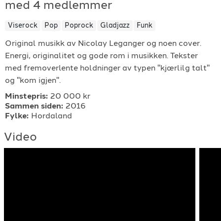
med 4 medlemmer
For arrangører
Viserock
Pop
Poprock
Gladjazz
Funk
For musiker
Original musikk av Nicolay Leganger og noen cover.
Energi, originalitet og gode rom i musikken. Tekster
med fremoverlente holdninger av typen "kjærlilg talt"
Support
og "kom igjen".
Minstepris:
20 000 kr
Sammen siden:
2016
Fylke:
Hordaland
Video
TELEFON
+4790640887
E-POST
support@gigplanet.no