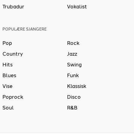
Trubadur
Vokalist
POPULÆRE SJANGERE
Pop
Rock
Country
Jazz
Hits
Swing
Blues
Funk
Vise
Klassisk
Poprock
Disco
Soul
R&B