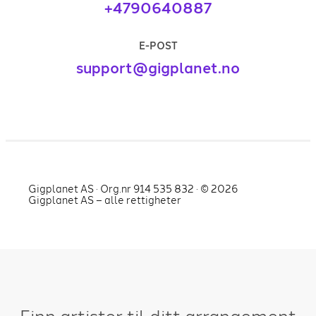
+4790640887
E-POST
support@gigplanet.no
Gigplanet AS · Org.nr 914 535 832 · ©
2026
Gigplanet AS – alle rettigheter