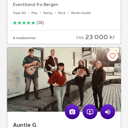
Eventband fra Bergen
Topp 40
Pop
Swing
Rock
Norsk musikk
(
16
)
23 000
kr
FRA
4 medlemmer
Auntie G