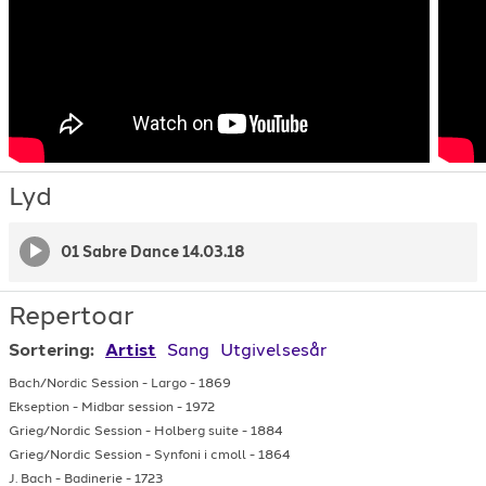
Lyd
01 Sabre Dance 14.03.18
Repertoar
Sortering:
Artist
Sang
Utgivelsesår
Bach/Nordic Session
-
Largo
-
1869
Ekseption
-
Midbar session
-
1972
Grieg/Nordic Session
-
Holberg suite
-
1884
Grieg/Nordic Session
-
Synfoni i cmoll
-
1864
J. Bach
-
Badinerie
-
1723