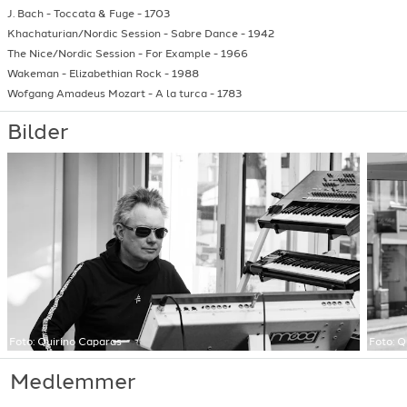
J. Bach
-
Toccata & Fuge
-
1703
Khachaturian/Nordic Session
-
Sabre Dance
-
1942
The Nice/Nordic Session
-
For Example
-
1966
Wakeman
-
Elizabethian Rock
-
1988
Wofgang Amadeus Mozart
-
A la turca
-
1783
Bilder
Foto:
Quirino Caparas
Foto:
Q
Medlemmer