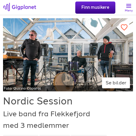
Finn musikere
Meny
Søk
Favoritter
Logg inn
Se bilder
Foto:
Quirino Caparas
Registrer artist
Nordic Session
Live band fra Flekkefjord
med 3 medlemmer
Gigplanet