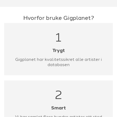
Hvorfor bruke Gigplanet?
1
Trygt
Gigplanet har kvalitetssikret alle artister i
databasen
2
Smart
Vi har samlet flere hundre artister ett sted