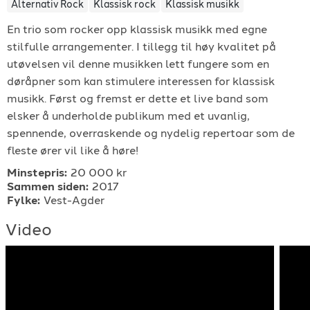
Alternativ Rock
Klassisk rock
Klassisk musikk
For arrangører
En trio som rocker opp klassisk musikk med egne
stilfulle arrangementer. I tillegg til høy kvalitet på
For musiker
utøvelsen vil denne musikken lett fungere som en
døråpner som kan stimulere interessen for klassisk
Support
musikk. Først og fremst er dette et live band som
elsker å underholde publikum med et uvanlig,
spennende, overraskende og nydelig repertoar som de
fleste ører vil like å høre!
Minstepris:
20 000 kr
Sammen siden:
2017
Fylke:
Vest-Agder
TELEFON
Video
+4790640887
E-POST
support@gigplanet.no