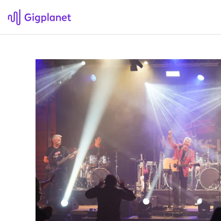
Gigplanet
F
Om Gigplanet
Hv
Artikler
Sø
H