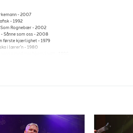
rkemann
-
2007
afisk
-
1992
r Som Rognebær
-
2002
s
-
Sånne som oss
-
2008
n første kjærlighet
-
1979
ska i lærer'n
-
1980
u værra med mæ hjæm i natt
-
1996
Carmen
-
1983
Den du veit
-
1981
 vakke min skyld
-
1982
t
-
23 tommer
-
1996
t
-
Bohemen leve
-
1996
t
-
En solskinnsdag
-
1996
t
-
Idyll
-
1995
t
-
Lei av å bli lurt
-
1997
t
-
Stygge lille Trine
-
1996
t
-
Tidløs
-
2007
boen
-
1981
-
2010