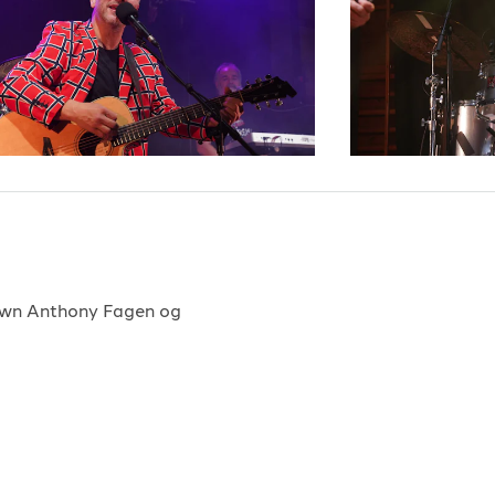
ratene
-
Bare så du vett det
-
2017
Drømmedame
-
1996
nnen
-
2002
-
Granada
-
2005
-
Silikon i tatti
-
2008
-
Ungkar med dobbelseng
-
2005
sen
-
Leva Livet
-
1981
hawn Anthony Fagen og