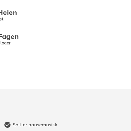
Heien
st
Fagen
lager
Spiller pausemusikk