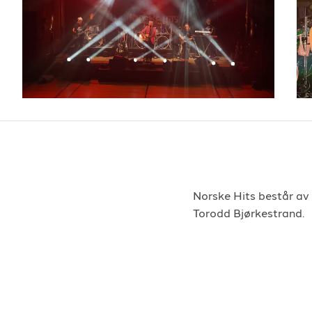
DumDum Boys
-
Englefje
DumDum Boys
-
Enhjørn
DumDum Boys
-
slave
-
1
DumDum Boys
-
Splitter 
Hellbillies
-
Aksjon på ål
Hellbillies
-
Den finaste e
Hellbillies
-
Ei krasafaren
Norske Hits består av
Torodd Bjørkestrand.