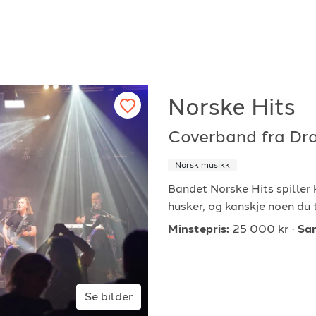
Norske Hits
Coverband fra D
or arrangører
For musiker
Norsk musikk
ordan fungerer det?
Hvordan fungerer d
Bandet Norske Hits spiller k
husker, og kanskje noen du
k etter underholdning
Registrer solist eller
Minstepris:
25 000 kr
Sa
vordan booke i 2026
Se referanser
Se bilder