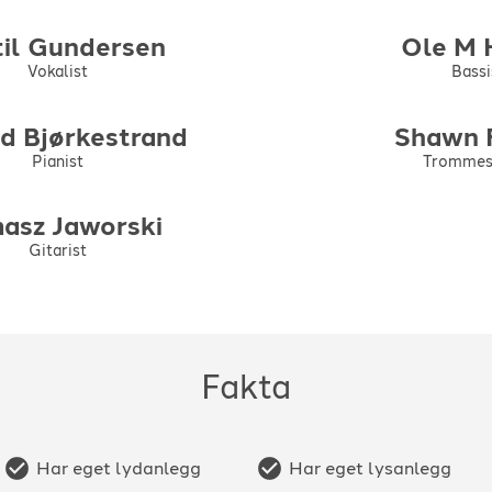
il
Gundersen
Ole M
Vokalist
Bassi
dd
Bjørkestrand
Shawn
Pianist
Trommes
asz
Jaworski
Gitarist
Fakta
Har eget lydanlegg
Har eget lysanlegg