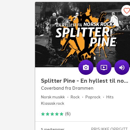
Splitter Pine - En hyllest til norsk pop og rock
Coverband fra Drammen
Norsk musikk
Rock
Poprock
Hits
Klassisk rock
(
6
)
PRIS IKKE OPPGITT
5 medlemmer