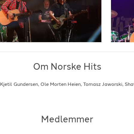
s
-
1990
Stavangerkame
ing
-
2006
Trang Fødsel
-
989
Vamp
-
Månema
pine
-
1989
Vassendgutane
-
1992
Vassendgutane
g veit
-
1999
Vassendgutane
 steinbu
-
1993
Åge Aleksander
Om Norske Hits
 Kjetil Gundersen, Ole Morten Heien, Tomasz Jaworski, S
Medlemmer