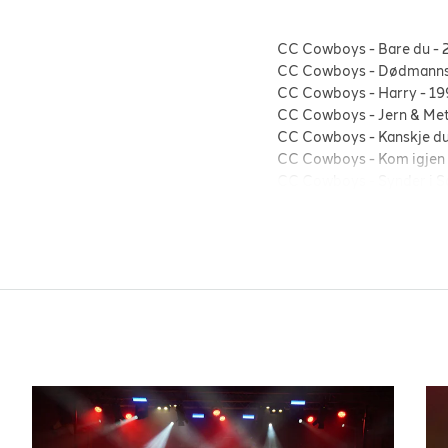
CC Cowboys
-
Bare du
-
CC Cowboys
-
Dødmanns
CC Cowboys
-
Harry
-
19
CC Cowboys
-
Jern & Met
CC Cowboys
-
Kanskje d
CC Cowboys
-
Kom igjen
CC Cowboys
-
Synder i 
CC Cowboys
-
Tigergutt
CC Cowboys
-
Vill, vakke
D.D.E.
-
E6
-
1996
D.D.E.
-
Rai-Rai
-
1993
D.D.E.
-
Rompa mi
-
1994
deLillos
-
Kokken Tor
-
19
deLillos
-
Neste sommer
deLillos
-
Tøff i pyjamas
Di Derre
-
Jenter
-
1994
Di Derre
-
Rumba med Gu
DumDum Boys
-
Død man
DumDum Boys
-
En vill e