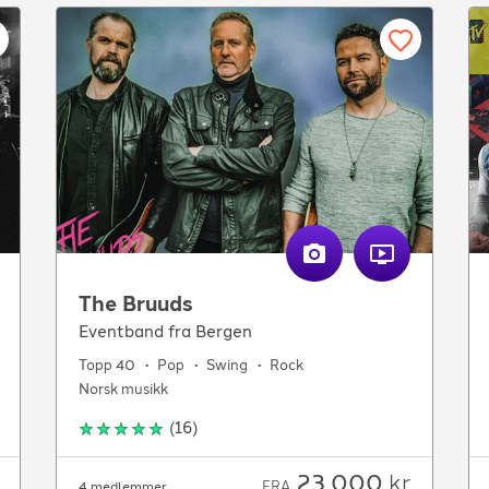
The Bruuds
Eventband fra Bergen
Topp 40
Pop
Swing
Rock
Norsk musikk
(
16
)
23 000
kr
FRA
4 medlemmer