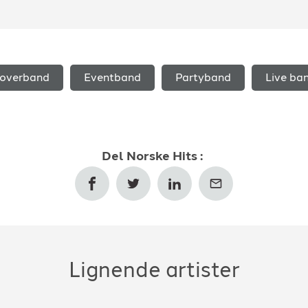
overband
Eventband
Partyband
Live ba
Del
Norske Hits
:
Lignende artister