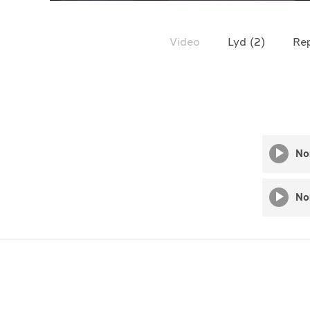
TELEFON
+4790640887
Video
Lyd
(
2
)
Re
No
No