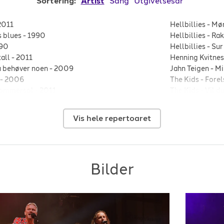
Sortering:
Artist
Sang
Utgivelsesår
2011
Hellbillies
-
Mø
 blues
-
1990
Hellbillies
-
Rak
90
Hellbillies
-
Su
all
-
2011
Henning Kvitne
u behøver noen
-
2009
Jahn Teigen
-
Mi
-
2006
The Kids
-
Forel
Sommersol
-
2011
The Kids
-
Vil d
-
1992
Marius Müller
-
r og våt
-
1990
Marius Müller
-
Vis hele repertoaret
Ole I'Dole
-
Det
Postgirobygge
Postgirobygge
93
Postgirobygge
Bilder
-
1993
Postgirobygge
-
1986
Postgirobygge
Postgirobygge
nn
-
1994
Postgirobygge
ns blues
-
1990
Prima Vera
-
Na
n
-
1988
Staut
-
Sjå sole