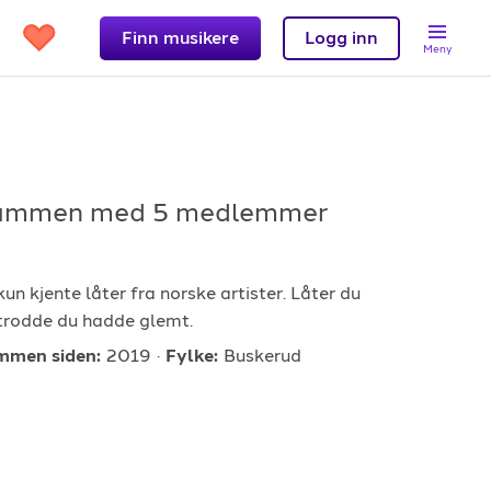
Finn musikere
Logg inn
Meny
rammen
med 5 medlemmer
Support
et?
Kontakt oss
un kjente låter fra norske artister. Låter du
 trodde du hadde glemt.
 band
Hjelpesenter
mmen siden:
2019
Fylke:
Buskerud
Logg inn