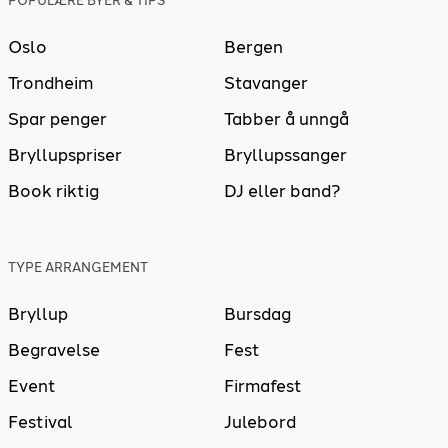
POPULÆRE BYER & TIPS
Oslo
Bergen
Trondheim
Stavanger
Spar penger
Tabber å unngå
Bryllupspriser
Bryllupssanger
Book riktig
DJ eller band?
TYPE ARRANGEMENT
Bryllup
Bursdag
Begravelse
Fest
Event
Firmafest
Festival
Julebord