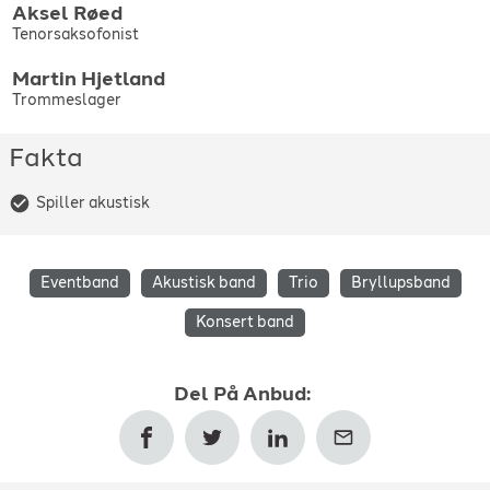
Aksel
Røed
Tenorsaksofonist
Martin
Hjetland
Trommeslager
Fakta
Spiller akustisk
Eventband
Akustisk band
Trio
Bryllupsband
Konsert band
Del
På Anbud
: