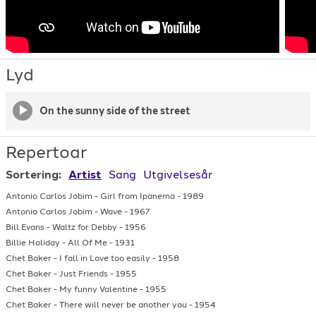
Lyd
On the sunny side of the street
Repertoar
Sortering:
Artist
Sang
Utgivelsesår
Antonio Carlos Jobim
-
Girl from Ipanema
-
1989
Antonio Carlos Jobim
-
Wave
-
1967
Bill Evans
-
Waltz for Debby
-
1956
Billie Holiday
-
All Of Me
-
1931
Chet Baker
-
I fall in Love too easily
-
1958
Chet Baker
-
Just Friends
-
1955
Chet Baker
-
My funny Valentine
-
1955
Chet Baker
-
There will never be another you
-
1954