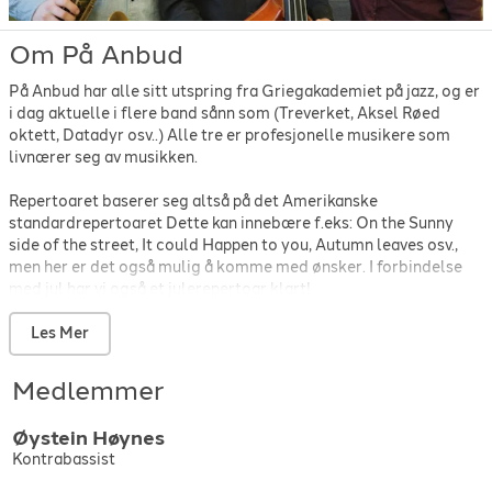
Om På Anbud
På Anbud har alle sitt utspring fra Griegakademiet på jazz, og er
i dag aktuelle i flere band sånn som (Treverket, Aksel Røed
oktett, Datadyr osv..) Alle tre er profesjonelle musikere som
livnærer seg av musikken.
Repertoaret baserer seg altså på det Amerikanske
standardrepertoaret Dette kan innebære f.eks: On the Sunny
side of the street, It could Happen to you, Autumn leaves osv.,
men her er det også mulig å komme med ønsker. I forbindelse
med jul har vi også et julerepertoar klart!
Les Mer
Aksel Røed: Saksofoner
Martin Hjetland: Slagverk
Medlemmer
Øystein Høynes: Kontrabass
Øystein
Høynes
Kontrabassist