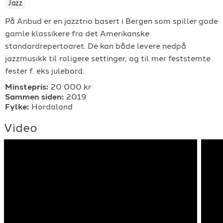
Jazz
For arrangører
På Anbud er en jazztrio basert i Bergen som spiller gode
gamle klassikere fra det Amerikanske
For musiker
standardrepertoaret. De kan både levere nedpå
jazzmusikk til roligere settinger, og til mer feststemte
Support
fester f. eks julebord.
Minstepris:
20 000 kr
Sammen siden:
2019
Fylke:
Hordaland
Video
TELEFON
+4790640887
E-POST
support@gigplanet.no