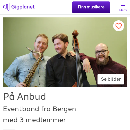
Finn musikere
Meny
Søk
Favoritter
Logg inn
Se bilder
Registrer artist
På Anbud
Eventband fra Bergen
med 3 medlemmer
Gigplanet