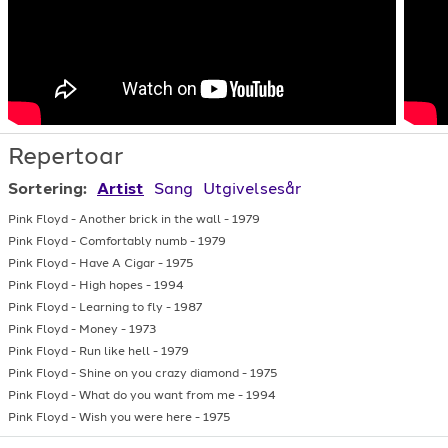
Repertoar
Sortering:
Artist
Sang
Utgivelsesår
Pink Floyd
-
Another brick in the wall
-
1979
Pink Floyd
-
Comfortably numb
-
1979
Pink Floyd
-
Have A Cigar
-
1975
Pink Floyd
-
High hopes
-
1994
Pink Floyd
-
Learning to fly
-
1987
Pink Floyd
-
Money
-
1973
Pink Floyd
-
Run like hell
-
1979
Pink Floyd
-
Shine on you crazy diamond
-
1975
Pink Floyd
-
What do you want from me
-
1994
Pink Floyd
-
Wish you were here
-
1975