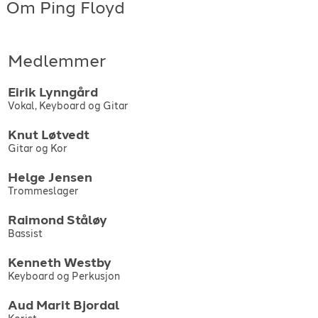
Om Ping Floyd
Medlemmer
Eirik
Lynngård
Vokal, Keyboard og Gitar
Knut
Løtvedt
Gitar og Kor
Helge
Jensen
Trommeslager
Raimond
Ståløy
Bassist
Kenneth
Westby
Keyboard og Perkusjon
Aud Marit
Bjordal