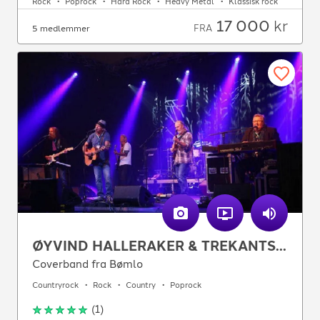
Rock
Poprock
Hard Rock
Heavy Metal
Klassisk rock
17 000
kr
FRA
5 medlemmer
ØYVIND HALLERAKER & TREKANTSAMBANDET
Coverband fra Bømlo
Countryrock
Rock
Country
Poprock
(
1
)