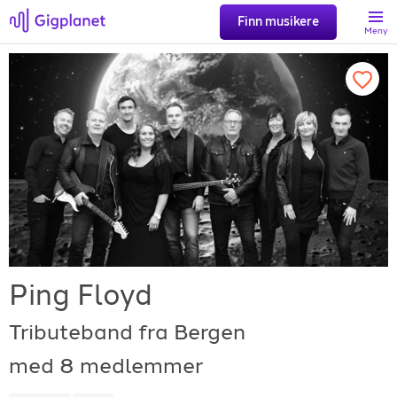
Finn musikere
Meny
Søk
Favoritter
Logg inn
Registrer artist
Ping Floyd
Tributeband fra Bergen
med 8 medlemmer
Gigplanet