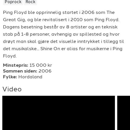
Poprock
Rock
For arrangører
Ping Floyd ble opprinnelig startet i 2006 som The
Great Gig, og ble revitalisert i 2010 som Ping Floyd.
For musiker
Dagens besetning består av 8 artister og en teknisk
stab på 1-8 personer, avhengig av spillested og hvor
Support
drøyt man skal gjøre det visuelle inntrykket i tillegg til
det musikalske... Shine On er alias for musikerne i Ping
Floyd.
Minstepris:
15 000 kr
Sammen siden:
2006
Fylke:
Hordaland
Video
TELEFON
+4790640887
E-POST
support@gigplanet.no