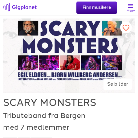
Finn musikere
Meny
Søk
Favoritter
Logg inn
Se bilder
Registrer artist
SCARY MONSTERS
Tributeband fra Bergen
med 7 medlemmer
Gigplanet