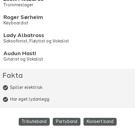
ganger på Lille Ole Bull i Bergen, og Iris Scene i Odda i tillegg til
Trommeslager
på andre scener i regionen. Bandet har gjort, og
gjør opptredener på private events.
Roger
Sørheim
Keyboardist
Lady
Albatross
Saksofonist, Fløytist og Vokalist
Audun
Hasti
Gitarist og Vokalist
Fakta
Spiller elektrisk
Har eget lydanlegg
Tributeband
Partyband
Konsert band