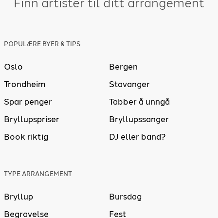
Finn artister til ditt arrangement
POPULÆRE BYER & TIPS
Oslo
Bergen
Trondheim
Stavanger
Spar penger
Tabber å unngå
Bryllupspriser
Bryllupssanger
Book riktig
DJ eller band?
TYPE ARRANGEMENT
Bryllup
Bursdag
Begravelse
Fest