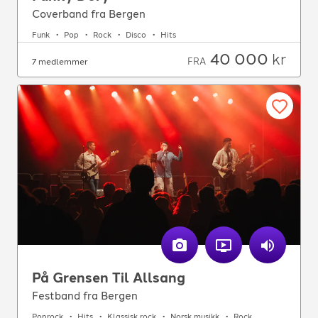
Coverband fra Bergen
Funk
Pop
Rock
Disco
Hits
40 000
kr
FRA
7 medlemmer
På Grensen Til Allsang
Festband fra Bergen
Poprock
Hits
Klassisk rock
Norsk musikk
Rock