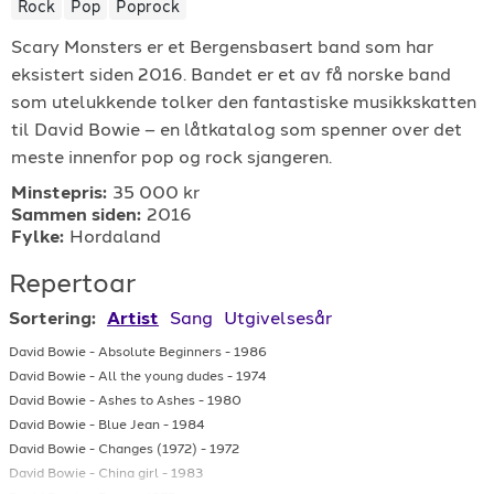
Rock
Pop
Poprock
For arrangører
Scary Monsters er et Bergensbasert band som har
eksistert siden 2016. Bandet er et av få norske band
For musiker
som utelukkende tolker den fantastiske musikkskatten
til David Bowie – en låtkatalog som spenner over det
Support
meste innenfor pop og rock sjangeren.
Minstepris:
35 000 kr
Sammen siden:
2016
Fylke:
Hordaland
Repertoar
Sortering:
Artist
Sang
Utgivelsesår
TELEFON
David Bowie
-
Absolute Beginners
-
1986
+4790640887
David Bowie
-
All the young dudes
-
1974
David Bowie
-
Ashes to Ashes
-
1980
David Bowie
-
Blue Jean
-
1984
E-POST
David Bowie
-
Changes (1972)
-
1972
support@gigplanet.no
David Bowie
-
China girl
-
1983