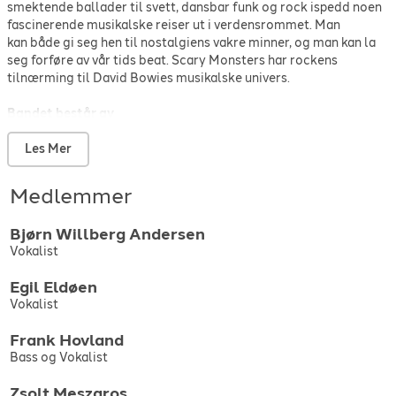
smektende ballader til svett, dansbar funk og rock ispedd noen
David Bowie
-
Under Pressure
-
1982
fascinerende musikalske reiser ut i verdensrommet. Man
David Bowie
-
Where are we now
-
2011
kan både gi seg hen til nostalgiens vakre minner, og man kan la
David Bowie
-
Young americans
-
1975
seg forføre av vår tids beat. Scary Monsters har rockens
David Bowie
-
Ziggy stardust
-
1972
tilnærming til David Bowies musikalske univers.
Bandet består av
Egil Eldøen (vokal) - kjent som stemmen i Lava - komponist,
låtskriver, artist
Les Mer
Bjørne Willberg Andersen (vokal) - sentral skuespiller ved
Nationale Scene i Bergen, også musikalartist som spilte
Medlemmer
hovedrollen i teaterets oppsetning av Davis Bowies musikal
"Lazarus".
Bjørn Willberg
Andersen
Frank Hovland (bass) Zsolt Mezaros (trommer), begge kjent fra
Vokalist
Chris Thompson (ex Manfred Mann) sitt faste turneband.
Audun Hasti (gitarer) og Roger Sørheim (tangenter) er også
Egil
Eldøen
gamle kjenninger fra det Bergenske musikkliv.
Vokalist
Lady Albatross (L.A.) - saksofon/fløyte.
Tomas Hovland (lydtekniker)
Frank
Hovland
Bass og Vokalist
Scary Monsters har hatt en rekke opptredener på Madam Felle
(alltid med fulle hus og høy stemning), og har opptrådt flere
Zsolt
Meszaros