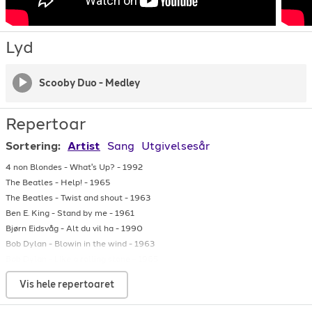
Lyd
Scooby Duo - Medley
Repertoar
Sortering:
Artist
Sang
Utgivelsesår
4 non Blondes
-
What's Up?
-
1992
The Beatles
-
Help!
-
1965
The Beatles
-
Twist and shout
-
1963
Ben E. King
-
Stand by me
-
1961
Bjørn Eidsvåg
-
Alt du vil ha
-
1990
Bob Dylan
-
Blowin in the wind
-
1963
Bob Dylan
-
Like a rolling stone
-
1965
Bon Jovi
-
Livin' on a prayer
-
1986
Vis hele repertoaret
Bon Jovi
-
You give love a bad name
-
1986
Bruce Springsteen
-
Pay me my money down
-
2006