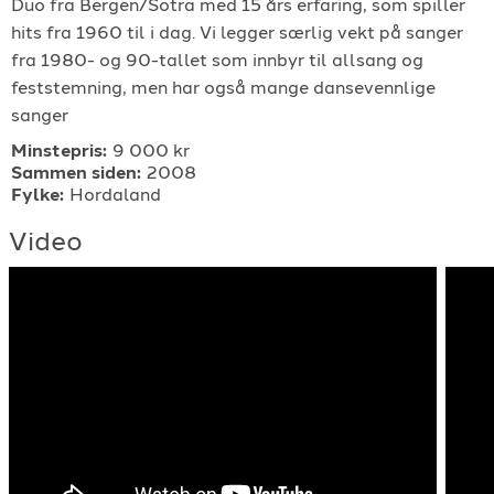
Duo fra Bergen/Sotra med 15 års erfaring, som spiller
For arrangører
hits fra 1960 til i dag. Vi legger særlig vekt på sanger
fra 1980- og 90-tallet som innbyr til allsang og
feststemning, men har også mange dansevennlige
For musiker
sanger
Minstepris:
9 000 kr
Support
Sammen siden:
2008
Fylke:
Hordaland
Video
TELEFON
+4790640887
E-POST
support@gigplanet.no