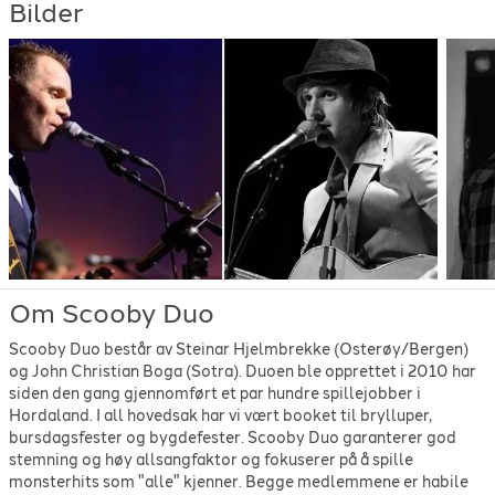
Bilder
Bryan Adams
-
Summer of '69
-
1984
Cat Stevens
-
Wild World
-
1970
CCR
-
Bad moon rising
-
1969
CCR
-
cotton fields
-
1969
CCR
-
Have you ever seen the rain
-
1970
CCR
-
Proud Mary
-
1969
Coldplay
-
Yellow
-
2000
The Commitments
-
Mustang Sally
-
1991
Diderre
-
Jenter
-
1994
Donkeyboy
-
Ambitions
-
2009
DumDum Boys
-
Splitter pine
-
1989
Eagle-Eye Cherry
-
Save Tonight
-
1997
Elvis Presley
-
Blue suede shoes
-
1956
Om Scooby Duo
Elvis Presley
-
In the getto
-
1969
Scooby Duo består av Steinar Hjelmbrekke (Osterøy/Bergen)
Fools garden
-
Lemontree
-
1995
og John Christian Boga (Sotra). Duoen ble opprettet i 2010 har
Grease
-
You're the one that I want
-
1978
siden den gang gjennomført et par hundre spillejobber i
Green Day
-
Time of your life
-
1997
Hordaland. I all hovedsak har vi vært booket til brylluper,
Guns N' Roses
-
Knocking on heavens door
-
1990
bursdagsfester og bygdefester. Scooby Duo garanterer god
Guns N' Roses
-
Sweet child o' mine
-
1987
stemning og høy allsangfaktor og fokuserer på å spille
Hellbillies
-
Den finaste eg veit
-
1999
monsterhits som "alle" kjenner. Begge medlemmene er habile