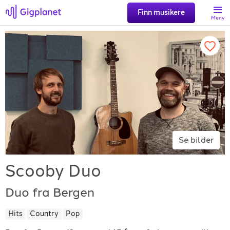
Finn musikere
Meny
Søk
Favoritter
Logg inn
Se bilder
Registrer artist
Scooby Duo
Duo fra Bergen
Hits
Country
Pop
Gigplanet