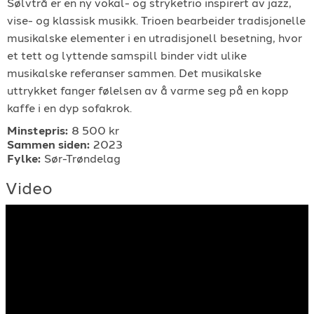
Sølvtrå er en ny vokal- og stryketrio inspirert av jazz,
For arrangører
vise- og klassisk musikk. Trioen bearbeider tradisjonelle
musikalske elementer i en utradisjonell besetning, hvor
et tett og lyttende samspill binder vidt ulike
For musiker
musikalske referanser sammen. Det musikalske
uttrykket fanger følelsen av å varme seg på en kopp
Support
kaffe i en dyp sofakrok.
Minstepris:
8 500 kr
Sammen siden:
2023
Fylke:
Sør-Trøndelag
Video
TELEFON
+4790640887
E-POST
support@gigplanet.no