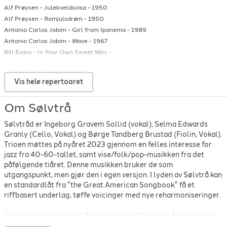
Alf Prøysen
-
Julekveldsvisa
-
1950
Alf Prøysen
-
Romjulsdrøm
-
1950
Antonio Carlos Jobim
-
Girl from Ipanema
-
1989
Antonio Carlos Jobim
-
Wave
-
1967
Bill Evans
-
In Your Own Sweet Way
-
Bill Evans
-
Interplay
-
Bill Evans
-
The days of wine and roses
-
Vis hele repertoaret
Billie Holiday
-
All Of Me
-
1931
Billie Holiday
-
Easy Living
-
Om Sølvtrå
Charlie Parker
-
Yardbird Suite
-
1946
Chet Baker
-
Just Friends
-
1955
Sølvtråd er Ingeborg Gravem Sollid (vokal), Selma Edwards
Chet Baker
-
My Buddy
-
Granly (Cello, Vokal) og Børge Tandberg Brustad (Fiolin, Vokal).
Chet Baker
-
Someone To Watch Over Me
-
Trioen møttes på nyåret 2023 gjennom en felles interesse for
Chet Baker
-
There will never be another you
-
1954
jazz fra 40-60-tallet, samt vise/folk/pop-musikken fra det
Cole Porter
-
I get a kick out of you
-
1934
påfølgende tiåret. Denne musikken bruker de som
utgangspunkt, men gjør den i egen versjon. I lyden av Sølvtrå kan
Cole Porter
-
Night and Day
-
1932
en standardlåt fra "the Great American Songbook" få et
Diana Krall
-
East of the Sun
-
riffbasert underlag, tøffe voicinger med nye reharmoniseringer.
Ella Fitzgerald
-
All the Things You Are
-
1961
Ella Fitzgerald
-
I Got Rhythm
-
1959
Vi jobber sammen med å lage egne arr tilpasset vår besetning,
Ella Fitzgerald
-
Let it snow
-
1967
og i prosessen lærer vi mye om hverandre. I tillegg til dette