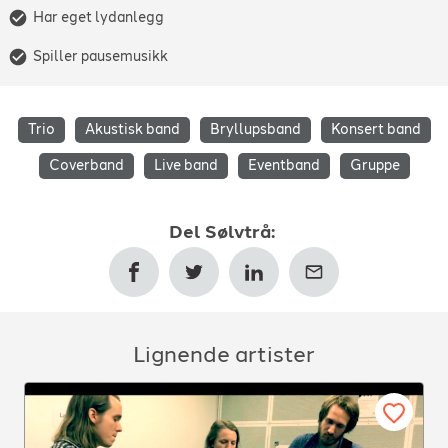
Har eget lydanlegg
Spiller pausemusikk
Trio
Akustisk band
Bryllupsband
Konsert band
Coverband
Live band
Eventband
Gruppe
Del
Sølvtrå
:
Lignende artister