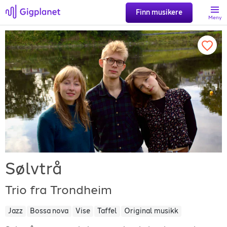
Finn musikere
Meny
Søk
Favoritter
Logg inn
Registrer artist
Sølvtrå
Trio fra Trondheim
Jazz
Bossa nova
Vise
Taffel
Original musikk
Gigplanet