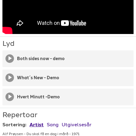
Lyd
Both sides now - demo
What´s New - Demo
Hvert Minutt -Demo
Repertoar
Sortering:
Artist
Sang
Utgivelsesår
Alf Prøysen
-
Du skal få en dag i mårå
-
1971