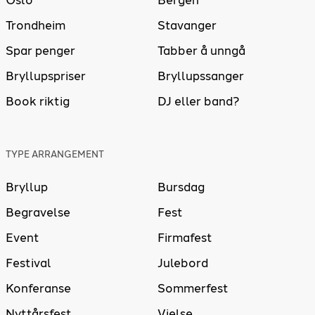
Trondheim
Stavanger
Spar penger
Tabber å unngå
Bryllupspriser
Bryllupssanger
Book riktig
DJ eller band?
TYPE ARRANGEMENT
Bryllup
Bursdag
Begravelse
Fest
Event
Firmafest
Festival
Julebord
Konferanse
Sommerfest
Nyttårsfest
Vielse