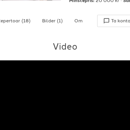
Minstepris:
20 000 kr
Sa
epertoar
(
18
)
Bilder
(
1
)
Om
Ta kont
Video