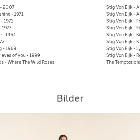
-
2007
Stig Van Eijk
-
A
shine
-
1971
Stig Van Eijk
-
A
-
1971
Stig Van Eijk
-
F
-
1977
Stig Van Eijk
-
F
e
-
1964
Stig Van Eijk
-
K
72
Stig Van Eijk
-
K
g
-
1969
Stig Van Eijk
-
L
 eyes of you
-
1999
Stig Van Eijk
-
R
ds
-
Where The Wild Roses
The Temptation
Bilder