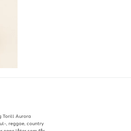
g Torill Aurora
ul-, reggae, country
r egne låter som får