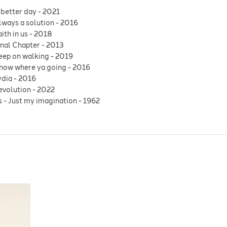
 better day
-
2021
lways a solution
-
2016
aith in us
-
2018
inal Chapter
-
2013
eep on walking
-
2019
now where ya going
-
2016
ydia
-
2016
evolution
-
2022
s
-
Just my imagination
-
1962