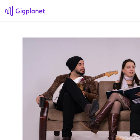
Gigplanet
F
Om Gigplanet
Hv
Artikler
Sø
H