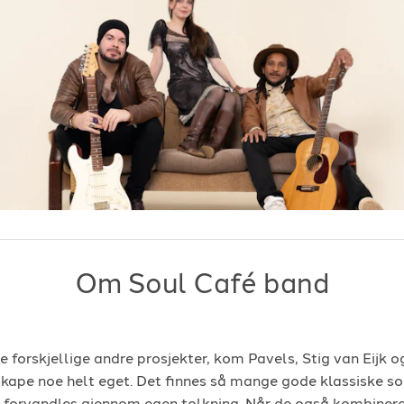
Om Soul Café band
e forskjellige andre prosjekter, kom Pavels, Stig van Eijk o
kape noe helt eget. Det finnes så mange gode klassiske so
 forvandles gjennom egen tolkning. Når de også kombinere