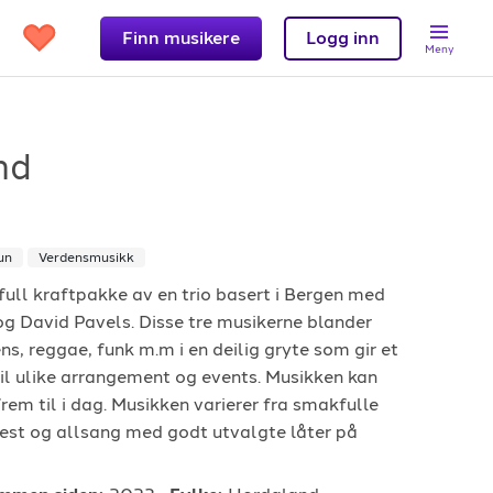
Finn musikere
Logg inn
Meny
nd
Support
un
Verdensmusikk
et?
Kontakt oss
full kraftpakke av en trio basert i Bergen med
k og David Pavels. Disse tre musikerne blander
 band
Hjelpesenter
ns, reggae, funk m.m i en deilig gryte som gir et
Logg inn
til ulike arrangement og events. Musikken kan
rem til i dag. Musikken varierer fra smakfulle
 fest og allsang med godt utvalgte låter på