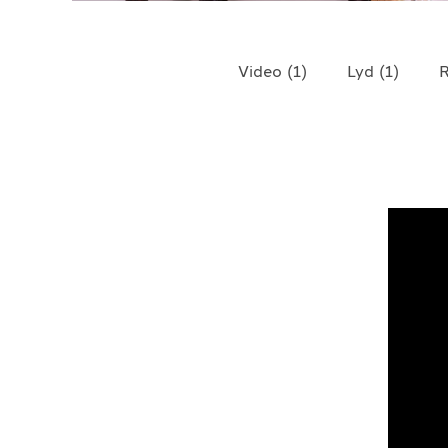
TELEFON
+4790640887
Video
(
1
)
Lyd
(
1
)
R