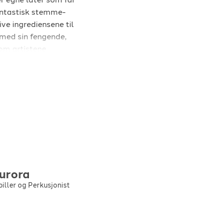
fantastisk stemme-
e ingrediensene til
 med sin fengende,
om artistene.
urora
piller og Perkusjonist