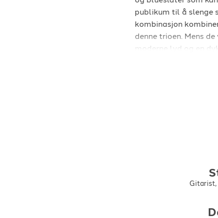
publikum til å slenge
kombinasjon kombinert
denne trioen. Mens de 
moderne lyd og en dyk
S
Gitarist,
D