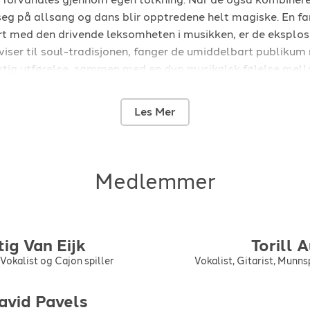
 seg på allsang og dans blir opptredene helt magiske. En 
 med den drivende leksomheten i musikken, er de eksplosiv
viser til soul-tradisjonen, fanger de umiddelbart publikum
tig utførelse, sammen med en dyp musikalsk følelse mell
Les Mer
Medlemmer
tig
Van Eijk
Torill
A
 Vokalist og Cajon spiller
Vokalist, Gitarist, Munns
avid
Pavels