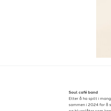
Soul café band
Etter å ha spilt i mang
sammen i 2024 for å s
og blueslåter som kan