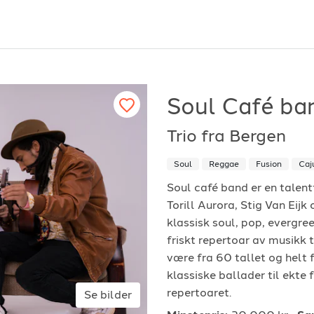
Soul Café ba
Trio fra Bergen
or arrangører
For musiker
Soul
Reggae
Fusion
Caj
ordan fungerer det?
Hvordan fungerer d
Soul café band er en talent
Torill Aurora, Stig Van Eij
k etter underholdning
Registrer solist eller
klassisk soul, pop, evergree
vordan booke i 2026
Se referanser
friskt repertoar av musikk 
være fra 60 tallet og helt f
klassiske ballader til ekte
repertoaret.
Se bilder