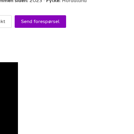
mmen siden:
2023
Fylke:
Hordaland
E-POST
support@gigplanet.no
akt
Send forespørsel