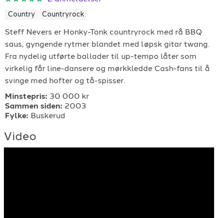
For arrangører
Country
Countryrock
Steff Nevers er Honky-Tonk countryrock med rå BBQ
For musiker
saus, gyngende rytmer blandet med løpsk gitar twang.
Fra nydelig utførte ballader til up-tempo låter som
Support
virkelig får line-dansere og mørkkledde Cash-fans til å
svinge med hofter og tå-spisser.
Minstepris:
30 000 kr
Sammen siden:
2003
Fylke:
Buskerud
Video
TELEFON
+4790640887
E-POST
support@gigplanet.no