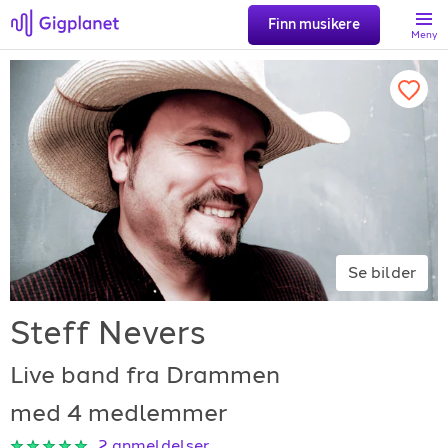
Finn musikere
Meny
Søk
Favoritter
Logg inn
Se bilder
Registrer artist
Steff Nevers
Live band fra Drammen
med 4 medlemmer
Gigplanet
2
anmeldelser