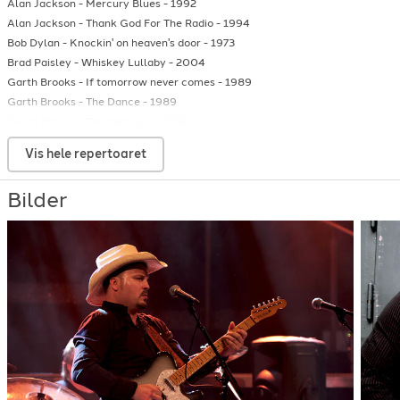
Alan Jackson
-
Mercury Blues
-
1992
Alan Jackson
-
Thank God For The Radio
-
1994
Bob Dylan
-
Knockin' on heaven's door
-
1973
Brad Paisley
-
Whiskey Lullaby
-
2004
Garth Brooks
-
If tomorrow never comes
-
1989
Garth Brooks
-
The Dance
-
1989
Garth Brooks
-
Thunder rolls
-
1990
Hank Williams
-
Honky Tonk Blues
-
1952
Vis hele repertoaret
John Denver
-
Country roads
-
1971
Johnny Cash
-
Folsom prison blues
-
1957
Bilder
Johnny Cash/Depeche Mode
-
Personal Jesus
-
1989
Kenny Rogers
-
The Gambler
-
1978
Merle Haggard
-
Mama Tried
-
1971
Merle Haggard
-
Ramblin' Fever
-
1977
Merle Haggard
-
Workin' Man Blues
-
1985
Steff Nevers
-
300 Horses
-
2011
Steff Nevers
-
Bayou Girl
-
2011
Steff Nevers
-
Closest To My Heart
-
2009
Steff Nevers
-
Don't Touch My Willie
-
2015
Steff Nevers
-
Hard Liqour, Cold Women, Warm Beer
-
2011
Steff Nevers
-
He's Not Here Saloon
-
2010