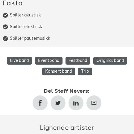
Fakta
Spiller akustisk
Spiller elektrisk
Spiller pausemusikk
Live band
Eventband
Festband
Original band
Konsert band
Trio
Del
Steff Nevers
:
Lignende artister