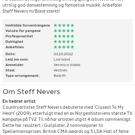
utrolig god dansestemning og fantastisk musikk. Anbefaler
Steff Nevers m/Band sterkt!
Innfridde forventningene
Valuta for pengene
Profesjonalitet
Dyktighet
Anbefales
Dato:
01.10.2022
Leid inn som:
Live band
Anmelder:
Veronica Viddal
Sted:
Vestnes
Type arrangement:
Bedrift
Om Steff Nevers
En hedret artist
Countryartisten Steff Nevers debuterte med 'Closest To My
Heart' (2009), etterfulgt med en av Norgeshistoriens største TV
kampanje på TV2. Til nå har artisten utgitt 4 album sammenlagt.
Dette har resultert i Gullplater, 2 nominasjoner til
Spellemannsprisen, Britisk CMA awards og 5 LDA Hall of fame