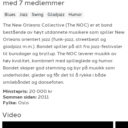
med 7 medlemmer
For arrangører
Blues
Jazz
Swing
Gladjazz
Humor
For musiker
The New Orleans Collective (The NOC) er et band
bestående av høyt utdannete musikere som spiller New
Orleans orientert jazz (funk-jazz, streetbeat og
Support
gladjazz m.m.). Bandet spiller på alt fra jazz-festivaler
til bursdager og bryllup. The NOC leverer musikk av
høy kvalitet, kombinert med spilleglede og humor.
Bandet skaper god stemning og byr på musikk som
underholder, gleder og får det til å rykke i både
smilebåndet og dansefoten.
TELEFON
Minstepris:
20 000 kr
Sammen siden:
2011
+4790640887
Fylke:
Oslo
Video
E-POST
support@gigplanet.no