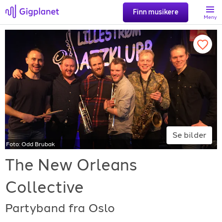
Finn musikere
Meny
Søk
Favoritter
Logg inn
Se bilder
Foto:
Odd Brubak
Registrer artist
The New Orleans
Collective
Partyband fra Oslo
Gigplanet