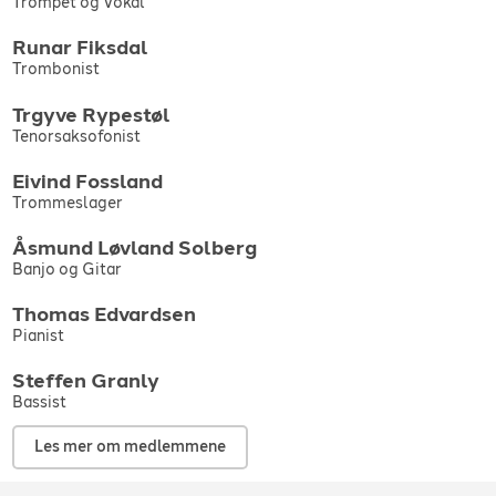
Trompet og Vokal
Høydepunkter
Høydepunkter i karrieren har vært mange, men vi ønsker å
Runar
Fiksdal
trekke frem konserter som: Polarjazz, Sjøstjernen i Drøbak,
Trombonist
Lillestrøm Jazzklubb, Herr Nilsen, Oslo jazz, New Orleans
Workshop og Tønsberg Jazzklubb.
Trgyve
Rypestøl
Tenorsaksofonist
Vi har valgt å spille denne sjangeren fordi fenger, lyttevennlig og
den gir oss spilleglede noe som smitter over til publikum.
Eivind
Fossland
Trommeslager
Åsmund Løvland
Solberg
Banjo og Gitar
Thomas
Edvardsen
Pianist
Steffen
Granly
Bassist
Les mer om medlemmene