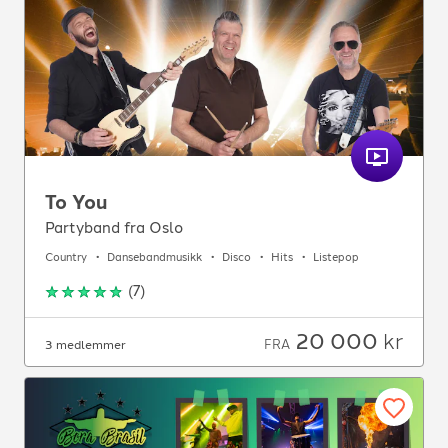
To You
Partyband fra Oslo
Country
Dansebandmusikk
Disco
Hits
Listepop
(
7
)
20 000
kr
FRA
3 medlemmer