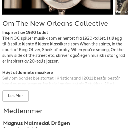
Oscar Peterson
-
Hymn to freedom
-
1962
Paul Barbarin
-
Bourbon street parade
-
1955
Foto:
O
Professor Longhair
-
Going to the mardi gras
-
1949
The Rolling Stones
-
It's all over now
-
1964
Om The New Orleans Collective
Sam Theard
-
l'll be glad when you're dead you rascal you
-
1929
Inspirert av 1920 tallet
Sugar Boy and his Cane Cutters
-
Iko Iko
-
1953
The NOC spiller musikk som er hentet fra 1920-tallet. I tillegg
Ted Snyder
-
The sheik of araby
-
1921
til å spille kjente å kjære klassikere som When the saints, In the
Wynton Marsalis
-
Happy feet blues
-
1989
court of King Oliver, Sheik of araby, When you´re smiing, On the
Wynton Marsalis
-
Local announcements
-
1994
sunny side of the street etc, skriver også egen musikk i stor grad
er inspirert av 20-talls jazzen.
Høyt utdannete musikere
Selv om bandet ble startet i Kristiansand i 2011 består består
band av medlemmer fra hele landet, totalt 7 stykker. Alle i
bandet har tatt høyere utdanning innen musikk og lever av
instrumentene sine.
Les Mer
Siden oppstart har bandet spilt for fulle hus gjentatte ganger
ved stortorvets gjestgiveri (arr: new orleans workshop)
Medlemmer
Lillestrøm jazzklubb, Tønsberg jazzklubb, Mandal jazzklubb,
Kulturhuset i Oslo og sjøstjernen i Drøbak.
Magnus Malmedal
Drågen